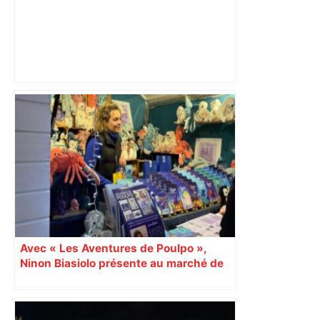
Hanoucca, une fête "des lumières" de
confession juive sous haute
surveillance policière qui a rassemblé
les fidèles au cinéma Pathé Gaumont à
Labège, près de Toulouse –
ladepeche.fr
Avec « Les Aventures de Poulpo »,
Ninon Biasiolo présente au marché de
Noël une collection jeunesse engagée