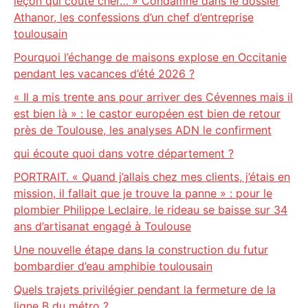
leçon qui coûte cher… » Condamné dans le dossier
Athanor, les confessions d’un chef d’entreprise
toulousain
Pourquoi l’échange de maisons explose en Occitanie
pendant les vacances d’été 2026 ?
« Il a mis trente ans pour arriver des Cévennes mais il
est bien là » : le castor européen est bien de retour
près de Toulouse, les analyses ADN le confirment
qui écoute quoi dans votre département ?
PORTRAIT. « Quand j’allais chez mes clients, j’étais en
mission, il fallait que je trouve la panne » : pour le
plombier Philippe Leclaire, le rideau se baisse sur 34
ans d’artisanat engagé à Toulouse
Une nouvelle étape dans la construction du futur
bombardier d’eau amphibie toulousain
Quels trajets privilégier pendant la fermeture de la
ligne B du métro ?