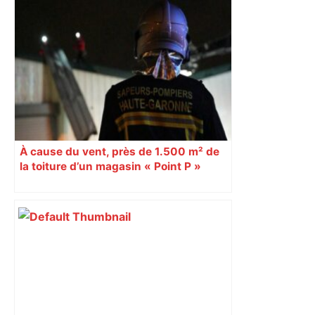
À cause du vent, près de 1.500 m² de
la toiture d’un magasin « Point P »
s’effondrent à Toulouse