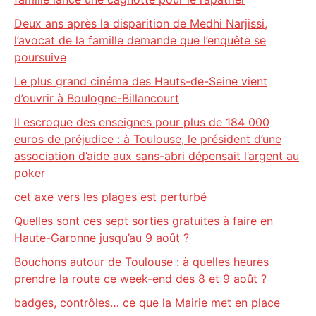
Deux ans après la disparition de Medhi Narjissi,
l’avocat de la famille demande que l’enquête se
poursuive
Le plus grand cinéma des Hauts-de-Seine vient
d’ouvrir à Boulogne-Billancourt
Il escroque des enseignes pour plus de 184 000
euros de préjudice : à Toulouse, le président d’une
association d’aide aux sans-abri dépensait l’argent au
poker
cet axe vers les plages est perturbé
Quelles sont ces sept sorties gratuites à faire en
Haute-Garonne jusqu’au 9 août ?
Bouchons autour de Toulouse : à quelles heures
prendre la route ce week-end des 8 et 9 août ?
badges, contrôles… ce que la Mairie met en place