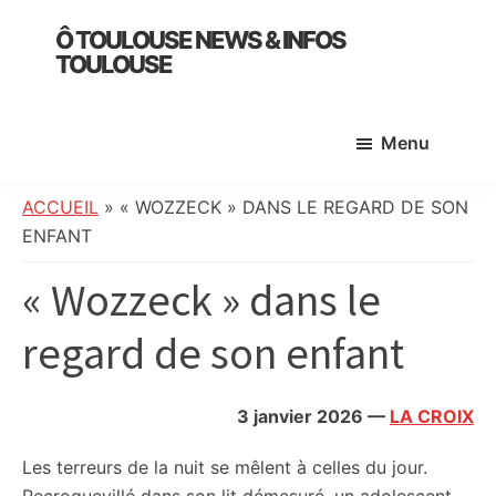
Skip
Skip
Skip
Ô TOULOUSE NEWS & INFOS
to
to
to
TOULOUSE
main
primary
footer
essentiel
content
sidebar
de
Menu
l’actualité
toulousaine
:
ACCUEIL
»
« WOZZECK » DANS LE REGARD DE SON
info
ENFANT
locale,
« Wozzeck » dans le
société,
culture,
regard de son enfant
politique,
météo,
faits
3 janvier 2026
—
LA CROIX
divers
et
Les terreurs de la nuit se mêlent à celles du jour.
initiatives