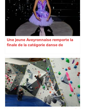
samedi, 113 vaches abattues en Ariège
– ladepeche.fr
Une jeune Aveyronnaise remporte la
finale de la catégorie danse de
l’émission « Prodiges »