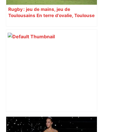
Rugby : jeu de mains, jeu de
Toulousains En terre d’ovalie, Toulouse
est capitale avec son club, le Stade
toulousain, accumulant les titres, mais
revendiquant surtout son art du jeu en
mouvement, vif et spectaculaire.
Décryptage. Série (4 / 10)
DIRECT. Colère des agriculteurs :
mobilisation agricole à Toulouse ce