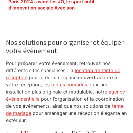
Paris 2024 : avant les JO, le sport outil
d’innovation sociale Avec son
programme « Impact 2024 », le Comité
d’organisation des Jeux de Paris
soutient depuis deux ans des
Primary
centaines de projets à vocation sociale.
Sidebar
Exemple à Toulouse et à Tarbes, avec
Nos solutions pour organiser et équiper
l’escalade qui espère dépasser le mur
votre événement
d’indifférence des quartiers populaires.
Reportage
Pour préparer votre événement, retrouvez nos
différents sites spécialisés : la
location de tente de
réception
pour créer un espace couvert adapté à
votre réception, les
tentes nomades
pour une
installation plus originale et modulable, notre
agence
événementielle
pour l’organisation et la coordination
de vos événements, ainsi que nos solutions de
tente
de mariage
pour aménager une réception élégante en
extérieur.