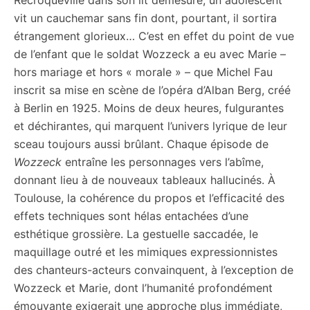
Recroquevillé dans son lit démesuré, un adolescent
citoyennes
vit un cauchemar sans fin dont, pourtant, il sortira
étrangement glorieux… C’est en effet du point de vue
de l’enfant que le soldat Wozzeck a eu avec Marie –
hors mariage et hors « morale » – que Michel Fau
inscrit sa mise en scène de l’opéra d’Alban Berg, créé
à Berlin en 1925. Moins de deux heures, fulgurantes
et déchirantes, qui marquent l’univers lyrique de leur
sceau toujours aussi brûlant. Chaque épisode de
Wozzeck
entraîne les personnages vers l’abîme,
donnant lieu à de nouveaux tableaux hallucinés. À
Toulouse, la cohérence du propos et l’efficacité des
effets techniques sont hélas entachées d’une
esthétique grossière. La gestuelle saccadée, le
maquillage outré et les mimiques expressionnistes
des chanteurs-acteurs convainquent, à l’exception de
Wozzeck et Marie, dont l’humanité profondément
émouvante exigerait une approche plus immédiate,