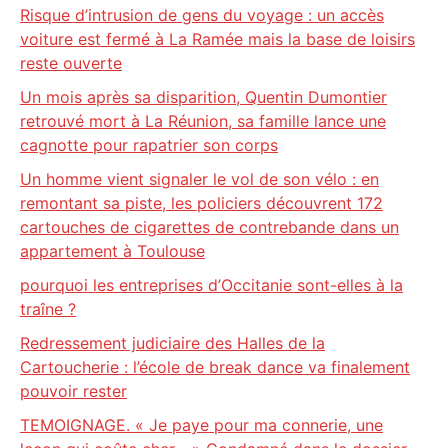
Risque d’intrusion de gens du voyage : un accès
voiture est fermé à La Ramée mais la base de loisirs
reste ouverte
Un mois après sa disparition, Quentin Dumontier
retrouvé mort à La Réunion, sa famille lance une
cagnotte pour rapatrier son corps
Un homme vient signaler le vol de son vélo : en
remontant sa piste, les policiers découvrent 172
cartouches de cigarettes de contrebande dans un
appartement à Toulouse
pourquoi les entreprises d’Occitanie sont-elles à la
traîne ?
Redressement judiciaire des Halles de la
Cartoucherie : l’école de break dance va finalement
pouvoir rester
TEMOIGNAGE. « Je paye pour ma connerie, une