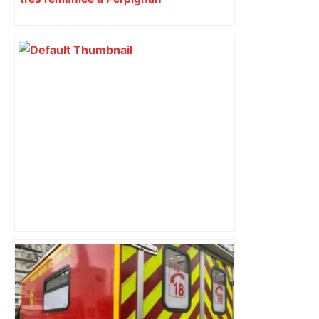
Top 14 : Perpignan mate le leader
Toulouse et quitte la dernière place –
lanouvellerepublique.fr