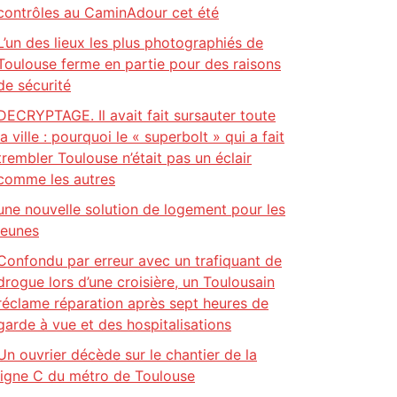
contrôles au CaminAdour cet été
L’un des lieux les plus photographiés de
Toulouse ferme en partie pour des raisons
de sécurité
DECRYPTAGE. Il avait fait sursauter toute
la ville : pourquoi le « superbolt » qui a fait
trembler Toulouse n’était pas un éclair
comme les autres
une nouvelle solution de logement pour les
jeunes
Confondu par erreur avec un trafiquant de
drogue lors d’une croisière, un Toulousain
réclame réparation après sept heures de
garde à vue et des hospitalisations
Un ouvrier décède sur le chantier de la
ligne C du métro de Toulouse