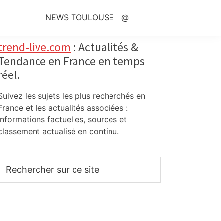
NEWS TOULOUSE
@
Primary
trend-live.com
: Actualités &
Tendance en France en temps
Sidebar
réel.
Suivez les sujets les plus recherchés en
France et les actualités associées :
informations factuelles, sources et
classement actualisé en continu.
Rechercher
sur
ce
site