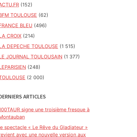
ACTU.FR
(152)
BFM TOULOUSE
(62)
FRANCE BLEU
(496)
LA CROIX
(214)
LA DEPECHE TOULOUSE
(1 515)
LE JOURNAL TOULOUSAIN
(1 377)
LEPARISIEN
(248)
TOULOUSE
(2 000)
DERNIERS ARTICLES
100TAUR signe une troisième fresque à
Montauban
le spectacle « Le Rêve du Gladiateur »
revient avec une nouvelle version aux