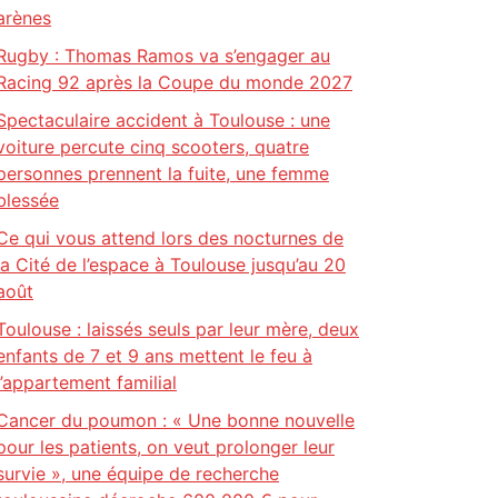
arènes
Rugby : Thomas Ramos va s’engager au
Racing 92 après la Coupe du monde 2027
Spectaculaire accident à Toulouse : une
voiture percute cinq scooters, quatre
personnes prennent la fuite, une femme
blessée
Ce qui vous attend lors des nocturnes de
la Cité de l’espace à Toulouse jusqu’au 20
août
Toulouse : laissés seuls par leur mère, deux
enfants de 7 et 9 ans mettent le feu à
l’appartement familial
Cancer du poumon : « Une bonne nouvelle
pour les patients, on veut prolonger leur
survie », une équipe de recherche