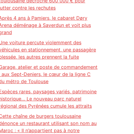
toulousaine décroche 600 000 € pour
lutter contre les rechutes
Après 4 ans à Pamiers, le cabaret Døry
Arena déménage à Saverdun et voit plus
grand
Une voiture percute violemment des
véhicules en stationnement, une passagère
blessée, les autres prennent la fuite
Garage, atelier et poste de commandement
: aux Sept-Deniers, le cœur de la ligne C
du métro de Toulouse
Espèces rares, paysages variés, patrimoine
historique… Le nouveau parc naturel
régional des Pyrénées cumule les attraits
Cette chaîne de burgers toulousaine
dénonce un restaurant utilisant son nom au
Maroc : « Il n’appartient pas à notre