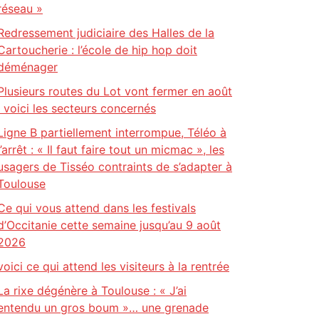
réseau »
Redressement judiciaire des Halles de la
Cartoucherie : l’école de hip hop doit
déménager
Plusieurs routes du Lot vont fermer en août
: voici les secteurs concernés
Ligne B partiellement interrompue, Téléo à
l’arrêt : « Il faut faire tout un micmac », les
usagers de Tisséo contraints de s’adapter à
Toulouse
Ce qui vous attend dans les festivals
d’Occitanie cette semaine jusqu’au 9 août
2026
voici ce qui attend les visiteurs à la rentrée
La rixe dégénère à Toulouse : « J’ai
entendu un gros boum »… une grenade