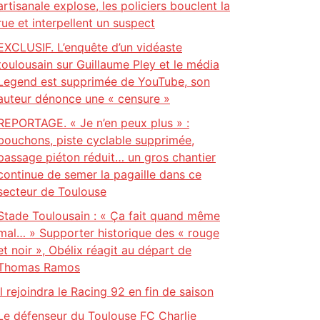
artisanale explose, les policiers bouclent la
rue et interpellent un suspect
EXCLUSIF. L’enquête d’un vidéaste
toulousain sur Guillaume Pley et le média
Legend est supprimée de YouTube, son
auteur dénonce une « censure »
REPORTAGE. « Je n’en peux plus » :
bouchons, piste cyclable supprimée,
passage piéton réduit… un gros chantier
continue de semer la pagaille dans ce
secteur de Toulouse
Stade Toulousain : « Ça fait quand même
mal… » Supporter historique des « rouge
et noir », Obélix réagit au départ de
Thomas Ramos
il rejoindra le Racing 92 en fin de saison
Le défenseur du Toulouse FC Charlie