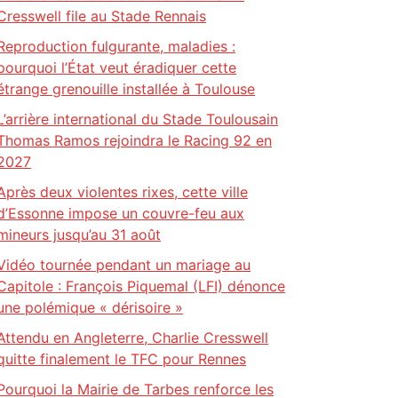
Cresswell file au Stade Rennais
Reproduction fulgurante, maladies :
pourquoi l’État veut éradiquer cette
étrange grenouille installée à Toulouse
L’arrière international du Stade Toulousain
Thomas Ramos rejoindra le Racing 92 en
2027
Après deux violentes rixes, cette ville
d’Essonne impose un couvre-feu aux
mineurs jusqu’au 31 août
Vidéo tournée pendant un mariage au
Capitole : François Piquemal (LFI) dénonce
une polémique « dérisoire »
Attendu en Angleterre, Charlie Cresswell
quitte finalement le TFC pour Rennes
Pourquoi la Mairie de Tarbes renforce les