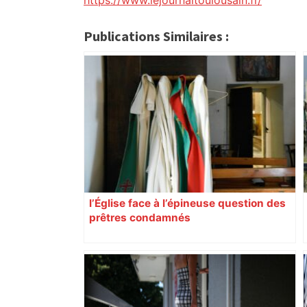
https://www.lejournaltoulousain.fr/
Publications Similaires :
l’Église face à l’épineuse question des
prêtres condamnés