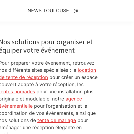
NEWS TOULOUSE
@
Primary
Sidebar
Nos solutions pour organiser et
équiper votre événement
Pour préparer votre événement, retrouvez
nos différents sites spécialisés : la
location
de tente de réception
pour créer un espace
couvert adapté à votre réception, les
tentes nomades
pour une installation plus
originale et modulable, notre
agence
événementielle
pour l’organisation et la
coordination de vos événements, ainsi que
nos solutions de
tente de mariage
pour
aménager une réception élégante en