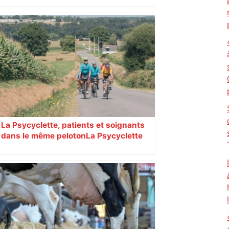
d’organisation des Jeux de Paris
soutient depuis deux ans des
centaines de projets à vocation sociale.
Exemple à Toulouse et à Tarbes, avec
l’escalade qui espère dépasser le mur
d’indifférence des quartiers populaires.
Reportage
La Psycyclette, patients et soignants
dans le même peloton​​​​​​ La Psycyclette
est une randonnée à vélo de plus de
1000 kilomètres mêlant des personnes
vivant avec des troubles psychiques,
des soignants et des cyclotouristes.
« La Croix » a participé en septembre à
sa septième édition, du Mont-Saint-
Michel à Toulouse.