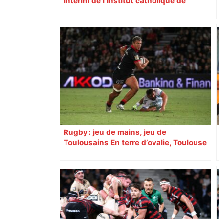
intérim de l’Institut catholique de
Toulouse
Rugby : jeu de mains, jeu de
Toulousains En terre d’ovalie, Toulouse
est capitale avec son club, le Stade
toulousain, accumulant les titres, mais
revendiquant surtout son art du jeu en
mouvement, vif et spectaculaire.
Décryptage. Série (4 / 10)