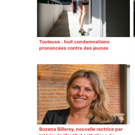
Toulouse : huit condamnations
prononcées contre des jeunes
impliqués dans la prostitution
d’adolescentes
Bozena Billerey, nouvelle rectrice par