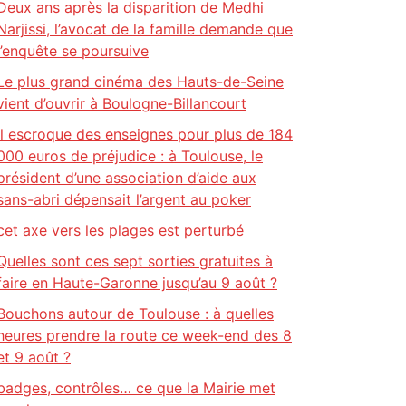
Deux ans après la disparition de Medhi
Narjissi, l’avocat de la famille demande que
l’enquête se poursuive
Le plus grand cinéma des Hauts-de-Seine
vient d’ouvrir à Boulogne-Billancourt
Il escroque des enseignes pour plus de 184
000 euros de préjudice : à Toulouse, le
président d’une association d’aide aux
sans-abri dépensait l’argent au poker
cet axe vers les plages est perturbé
Quelles sont ces sept sorties gratuites à
faire en Haute-Garonne jusqu’au 9 août ?
Bouchons autour de Toulouse : à quelles
heures prendre la route ce week-end des 8
et 9 août ?
badges, contrôles… ce que la Mairie met