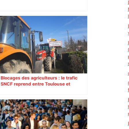
Top 14: comment Perpignan a une
nouvelle fois fait tomber Toulouse? –
RMC Sport
Blocages des agriculteurs : le trafic
SNCF reprend entre Toulouse et
Narbonne après 48 heures de paralysie