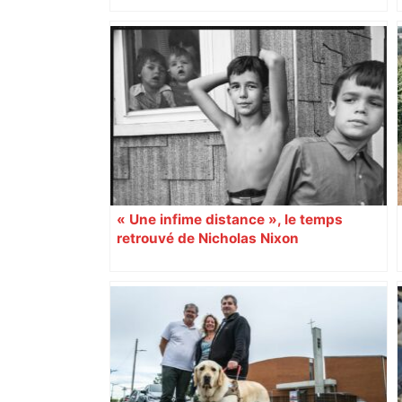
Top 14 : Perpignan mate le leader
Toulouse et quitte la dernière place –
lanouvellerepublique.fr
« Une infime distance », le temps
retrouvé de Nicholas Nixon