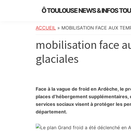
Skip
Skip
Skip
Skip
Ô TOULOUSE NEWS & INFOS TO
to
to
to
to
essentiel
primary
main
primary
footer
de
navigation
content
sidebar
ACCUEIL
»
MOBILISATION FACE AUX TEM
l’actualité
mobilisation face 
toulousaine
:
glaciales
info
locale,
société,
culture,
politique,
Face à la vague de froid en Ardèche, le pré
météo,
places d’hébergement supplémentaires, d
faits
services sociaux visent à protéger les pe
divers
département.
et
initiatives