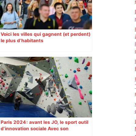
Voici les villes qui gagnent (et perdent)
le plus d’habitants
Paris 2024 : avant les JO, le sport outil
d’innovation sociale Avec son
programme « Impact 2024 », le Comité