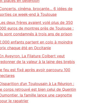
et placés en détention
Concerts, cinéma, brocante… 6 idées de
sorties ce week-end à Toulouse
Les deux frères avaient volé plus de 350
000 euros de montres près de Toulouse :
ils sont condamnés à trois ans de prison
2.000 enfants partent en colo à moindre
prix chaque été en Occitanie
En Aveyron, La Filature Colbert veut
redonner de la valeur à la laine des brebis
le feu est fixé après avoir parcouru 100
hectares
Disparition d’un Toulousain à La Réunion :
le corps retrouvé est bien celui de Quentin
Dumontier, la famille lance une cagnotte
pour le rapatrier