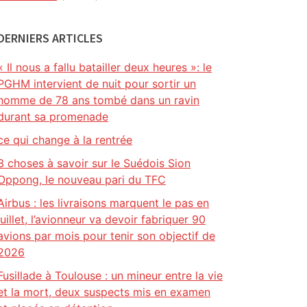
DERNIERS ARTICLES
« Il nous a fallu batailler deux heures »: le
PGHM intervient de nuit pour sortir un
homme de 78 ans tombé dans un ravin
durant sa promenade
ce qui change à la rentrée
3 choses à savoir sur le Suédois Sion
Oppong, le nouveau pari du TFC
Airbus : les livraisons marquent le pas en
juillet, l’avionneur va devoir fabriquer 90
avions par mois pour tenir son objectif de
2026
Fusillade à Toulouse : un mineur entre la vie
et la mort, deux suspects mis en examen