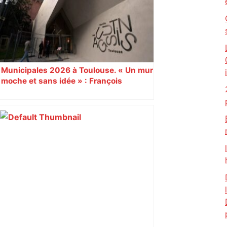
Municipales 2026 à Toulouse. « Un mur
moche et sans idée » : François
Piquemal (LFI), un détracteur de plus
du nouvel accueil du musée des
Augustins