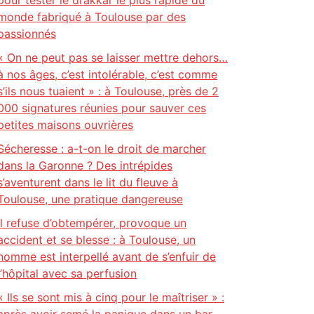
pour tester le drakkar le plus rapide du
monde fabriqué à Toulouse par des
passionnés
« On ne peut pas se laisser mettre dehors…
à nos âges, c’est intolérable, c’est comme
s’ils nous tuaient » : à Toulouse, près de 2
000 signatures réunies pour sauver ces
petites maisons ouvrières
Sécheresse : a-t-on le droit de marcher
dans la Garonne ? Des intrépides
s’aventurent dans le lit du fleuve à
Toulouse, une pratique dangereuse
Il refuse d’obtempérer, provoque un
accident et se blesse : à Toulouse, un
homme est interpellé avant de s’enfuir de
l’hôpital avec sa perfusion
« Ils se sont mis à cinq pour le maîtriser » :