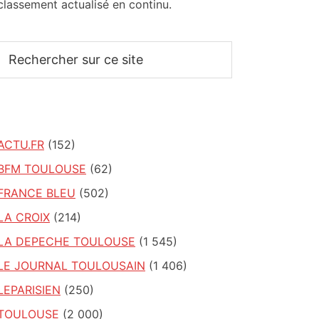
classement actualisé en continu.
Rechercher
sur
ce
site
ACTU.FR
(152)
BFM TOULOUSE
(62)
FRANCE BLEU
(502)
LA CROIX
(214)
LA DEPECHE TOULOUSE
(1 545)
LE JOURNAL TOULOUSAIN
(1 406)
LEPARISIEN
(250)
TOULOUSE
(2 000)