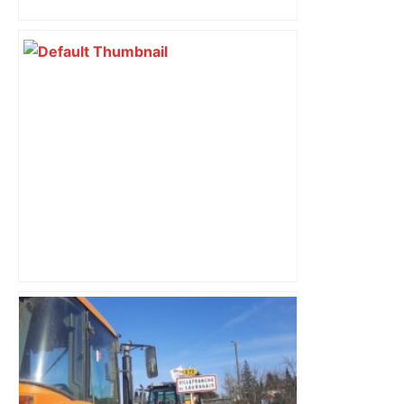
à Toulouse
Top 14: comment Perpignan a une
nouvelle fois fait tomber Toulouse? –
RMC Sport