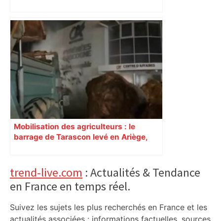
cartonne sur les réseaux sociaux
Mobilisation des agriculteurs : le
barrage de Tarascon levé en Ariège,
plusieurs actions coup de main dans la
nuit
Primary
trend-live.com
: Actualités & Tendance
en France en temps réel.
Sidebar
Suivez les sujets les plus recherchés en France et les
actualités associées : informations factuelles, sources