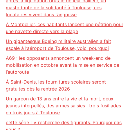
après la liquidation brutale de leur bailleur, un
mastodonte de la solidarité à Toulouse, ces
locataires vivent dans l’angoisse
À Montpellier, ces habitants lancent une pétition pour
une navette directe vers la plage
Un gigantesque Boeing militaire australien a fait
escale à l’aéroport de Toulouse, voici pourquoi
A69 : les opposants annoncent un week-end de
mobilisation en octobre avant la mise en service de
l’autoroute
À Saint-Denis, les fournitures scolaires seront
gratuites dès la rentrée 2026
Un garçon de 13 ans entre la vie et la mort, deux
jeunes interpellés, des armes saisies : trois fusillades
en trois jours à Toulouse
cette série TV recherche des figurants. Pourquoi pas
vous ?