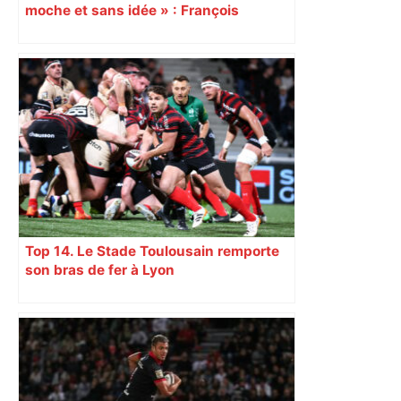
moche et sans idée » : François
Piquemal (LFI), un détracteur de plus
du nouvel accueil du musée des
Augustins
Top 14. Le Stade Toulousain remporte
son bras de fer à Lyon