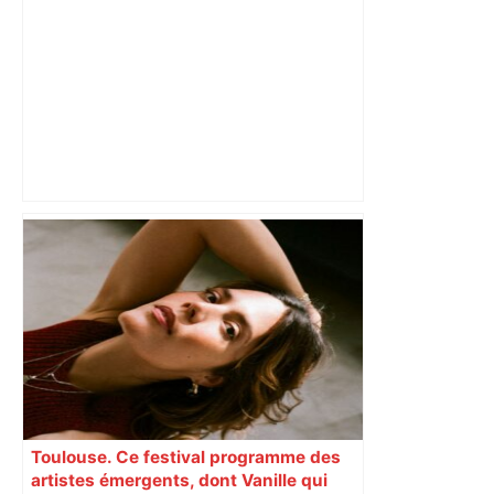
Vainqueur de Toulouse à Aimé-Giral,
Perpignan se prend à croire au
maintien – L'Équipe
Toulouse. Ce festival programme des
artistes émergents, dont Vanille qui