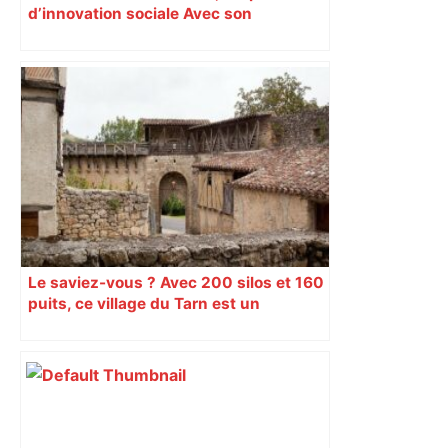
d’innovation sociale Avec son
programme « Impact 2024 », le Comité
d’organisation des Jeux de Paris
soutient depuis deux ans des
centaines de projets à vocation sociale.
Exemple à Toulouse et à Tarbes, avec
l’escalade qui espère dépasser le mur
d’indifférence des quartiers populaires.
Reportage
Le saviez-vous ? Avec 200 silos et 160
puits, ce village du Tarn est un
véritable gruyère…