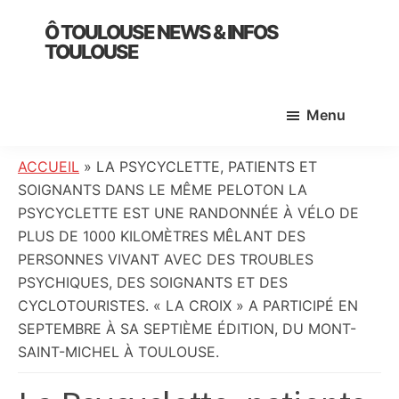
Skip
Skip
Skip
Ô TOULOUSE NEWS & INFOS
to
to
to
TOULOUSE
main
primary
footer
essentiel
content
sidebar
de
Menu
l’actualité
toulousaine
:
ACCUEIL
»
LA PSYCYCLETTE, PATIENTS ET
info
SOIGNANTS DANS LE MÊME PELOTON​​​​​​ LA
locale,
PSYCYCLETTE EST UNE RANDONNÉE À VÉLO DE
société,
PLUS DE 1000 KILOMÈTRES MÊLANT DES
culture,
PERSONNES VIVANT AVEC DES TROUBLES
politique,
PSYCHIQUES, DES SOIGNANTS ET DES
météo,
CYCLOTOURISTES. « LA CROIX » A PARTICIPÉ EN
faits
SEPTEMBRE À SA SEPTIÈME ÉDITION, DU MONT-
divers
SAINT-MICHEL À TOULOUSE.
et
initiatives