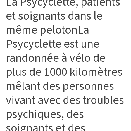
La Psycyclette, patients
citoyennes
et soignants dans le
même peloton​​​​​​ La
Psycyclette est une
randonnée à vélo de
plus de 1000 kilomètres
mêlant des personnes
vivant avec des troubles
psychiques, des
soignants et des