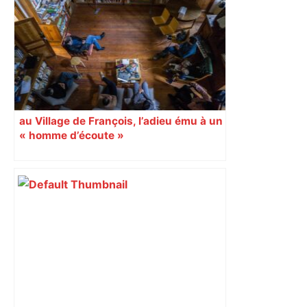
Toulouse et quitte la dernière place –
lanouvellerepublique.fr
au Village de François, l’adieu ému à un
« homme d’écoute »