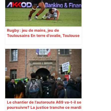
Rugby : jeu de mains, jeu de
Toulousains En terre d’ovalie, Toulouse
est capitale avec son club, le Stade
toulousain, accumulant les titres, mais
revendiquant surtout son art du jeu en
mouvement, vif et spectaculaire.
Décryptage. Série (4 / 10)
Le chantier de l’autoroute A69 va-t-il se
poursuivre? La justice tranche ce mardi