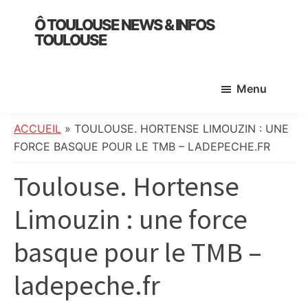
Skip
Skip
Skip
Ô TOULOUSE NEWS & INFOS
to
to
to
TOULOUSE
main
primary
footer
essentiel
content
sidebar
de
Menu
l’actualité
toulousaine
:
ACCUEIL
»
TOULOUSE. HORTENSE LIMOUZIN : UNE
info
FORCE BASQUE POUR LE TMB – LADEPECHE.FR
locale,
Toulouse. Hortense
société,
culture,
Limouzin : une force
politique,
météo,
basque pour le TMB –
faits
divers
ladepeche.fr
et
initiatives