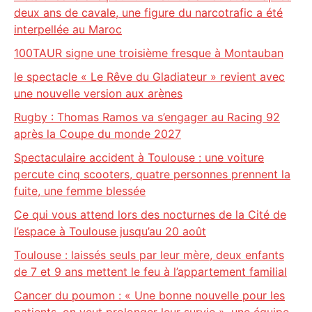
deux ans de cavale, une figure du narcotrafic a été
interpellée au Maroc
100TAUR signe une troisième fresque à Montauban
le spectacle « Le Rêve du Gladiateur » revient avec
une nouvelle version aux arènes
Rugby : Thomas Ramos va s’engager au Racing 92
après la Coupe du monde 2027
Spectaculaire accident à Toulouse : une voiture
percute cinq scooters, quatre personnes prennent la
fuite, une femme blessée
Ce qui vous attend lors des nocturnes de la Cité de
l’espace à Toulouse jusqu’au 20 août
Toulouse : laissés seuls par leur mère, deux enfants
de 7 et 9 ans mettent le feu à l’appartement familial
Cancer du poumon : « Une bonne nouvelle pour les