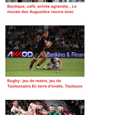
Boutique, café, entrée agrandie… Le
musée des Augustins rouvre avec
l’objectif d’« attirer les passants »
Rugby : jeu de mains, jeu de
Toulousains En terre d’ovalie, Toulouse
est capitale avec son club, le Stade
toulousain, accumulant les titres, mais
revendiquant surtout son art du jeu en
mouvement, vif et spectaculaire.
Décryptage. Série (4 / 10)