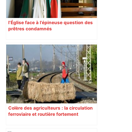
l’Église face à l’épineuse question des
prêtres condamnés
Colère des agriculteurs : la circulation
ferroviaire et routière fortement
perturbée en Haute-Garonne, l’A61
bloquée