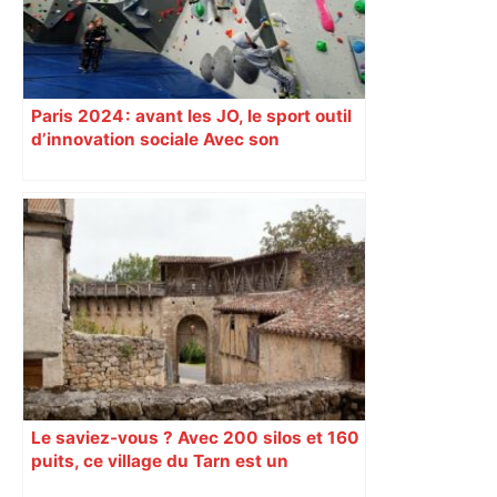
Paris 2024 : avant les JO, le sport outil
d’innovation sociale Avec son
programme « Impact 2024 », le Comité
d’organisation des Jeux de Paris
soutient depuis deux ans des
centaines de projets à vocation sociale.
Exemple à Toulouse et à Tarbes, avec
l’escalade qui espère dépasser le mur
d’indifférence des quartiers populaires.
Reportage
Le saviez-vous ? Avec 200 silos et 160
puits, ce village du Tarn est un
véritable gruyère…