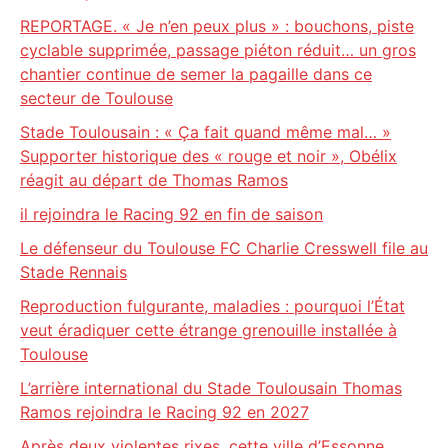
REPORTAGE. « Je n’en peux plus » : bouchons, piste
cyclable supprimée, passage piéton réduit… un gros
chantier continue de semer la pagaille dans ce
secteur de Toulouse
Stade Toulousain : « Ça fait quand même mal… »
Supporter historique des « rouge et noir », Obélix
réagit au départ de Thomas Ramos
il rejoindra le Racing 92 en fin de saison
Le défenseur du Toulouse FC Charlie Cresswell file au
Stade Rennais
Reproduction fulgurante, maladies : pourquoi l’État
veut éradiquer cette étrange grenouille installée à
Toulouse
L’arrière international du Stade Toulousain Thomas
Ramos rejoindra le Racing 92 en 2027
Après deux violentes rixes, cette ville d’Essonne