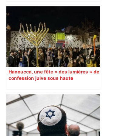
Hanoucca, une fête « des lumières » de
confession juive sous haute
surveillance policière qui a rassemblé
les fidèles au cinéma Pathé Gaumont à
Labège, près de Toulouse