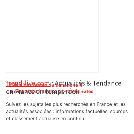
Primary
trend-live.com
: Actualités & Tendance
Prévisions météo du dimanche 4
en France en temps réel.
Sidebar
janvier 2026 à Toulouse – 20 Minutes
Suivez les sujets les plus recherchés en France et les
actualités associées : informations factuelles, sources
et classement actualisé en continu.