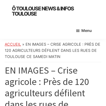
Skip
Skip
Skip
Ô TOULOUSE NEWS & INFOS
to
to
to
TOULOUSE
main
primary
footer
essentiel
content
sidebar
de
Menu
l’actualité
toulousaine
:
ACCUEIL
»
EN IMAGES – CRISE AGRICOLE : PRÈS DE
info
120 AGRICULTEURS DÉFILENT DANS LES RUES DE
locale,
TOULOUSE CE SAMEDI MATIN
société,
EN IMAGES – Crise
culture,
politique,
agricole : Près de 120
météo,
faits
agriculteurs défilent
divers
et
dans les rues de
initiatives