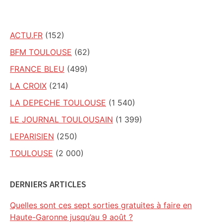
site
ACTU.FR
(152)
BFM TOULOUSE
(62)
FRANCE BLEU
(499)
LA CROIX
(214)
LA DEPECHE TOULOUSE
(1 540)
LE JOURNAL TOULOUSAIN
(1 399)
LEPARISIEN
(250)
TOULOUSE
(2 000)
DERNIERS ARTICLES
Quelles sont ces sept sorties gratuites à faire en
Haute-Garonne jusqu’au 9 août ?