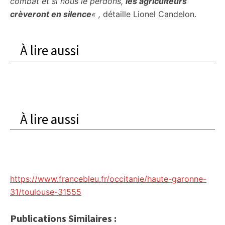
combat et si nous le perdons,
les agriculteurs
crèveront en silence
« ,
détaille Lionel Candelon.
À lire aussi
À lire aussi
https://www.francebleu.fr/occitanie/haute-garonne-
31/toulouse-31555
Publications Similaires :