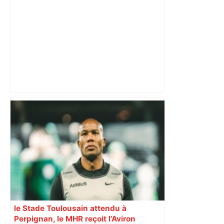
Top 14: comment Perpignan a une
nouvelle fois fait tomber Toulouse? –
RMC Sport
le Stade Toulousain attendu à
Perpignan, le MHR reçoit l’Aviron