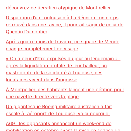
découvrez ce tiers-lieu atypique de Montpellier
Disparition d’un Toulousain à La Réunion : un corps
retrouvé dans une ravine, il pourrait s’agir de celui de
Quentin Dumontier
Après quatre mois de travaux, ce square de Mende
change complètement de visage
« On a peur d’être expulsés du jour au lendemain » :
après la liquidation brutale de leur bailleur, un
mastodonte de la solidarité à Toulouse, ces
locataires vivent dans l’angoisse
À Montpellier, ces habitants lancent une pétition pour
une navette directe vers la plage
Un gigantesque Boeing militaire australien a fait
escale à l’aéroport de Toulouse, voici pourquoi
A69 : les opposants annoncent un week-end de
mobilisation en octobre avant la mise en service de