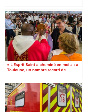
Bayonnais
« L’Esprit Saint a cheminé en moi » : à
Toulouse, un nombre record de
confirmations d’adultes À l’occasion de
la Pentecôte, 15 000 personnes, dont
1 000 jeunes et adultes qui ont reçu la
confirmation, se sont rassemblées
dimanche 8 juin, au Parc des
expositions de Toulouse. Un
événement diocésain hors norme. 9
juin Reportage