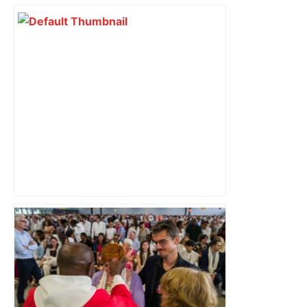
Top 14 : Perpignan mate le leader
Toulouse et quitte la dernière place –
lanouvellerepublique.fr