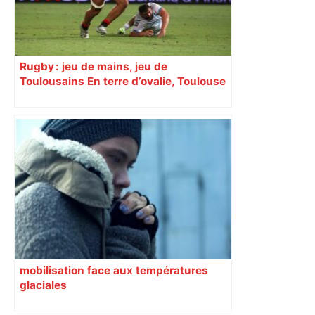
Rugby : jeu de mains, jeu de
Toulousains En terre d’ovalie, Toulouse
est capitale avec son club, le Stade
toulousain, accumulant les titres, mais
revendiquant surtout son art du jeu en
mouvement, vif et spectaculaire.
Décryptage. Série (4 / 10)
mobilisation face aux températures
glaciales