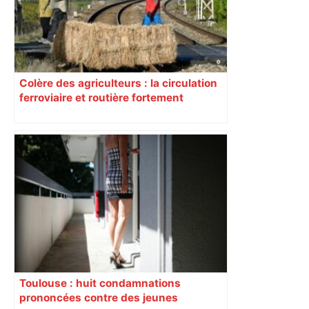
Colère des agriculteurs : la circulation
ferroviaire et routière fortement
perturbée en Haute-Garonne, l’A61
bloquée
Toulouse : huit condamnations
prononcées contre des jeunes