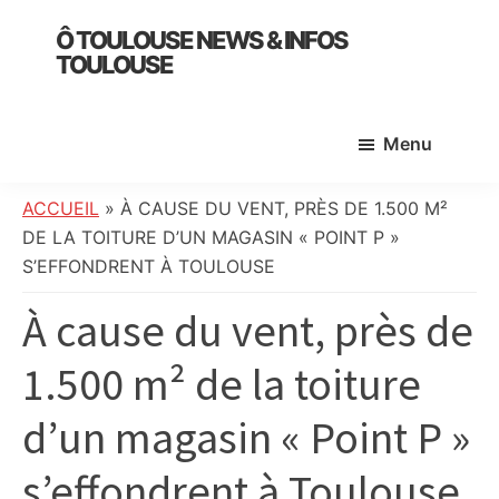
Skip
Skip
Skip
Ô TOULOUSE NEWS & INFOS
to
to
to
TOULOUSE
main
primary
footer
essentiel
content
sidebar
de
Menu
l’actualité
toulousaine
:
ACCUEIL
»
À CAUSE DU VENT, PRÈS DE 1.500 M²
info
DE LA TOITURE D’UN MAGASIN « POINT P »
locale,
S’EFFONDRENT À TOULOUSE
société,
À cause du vent, près de
culture,
politique,
1.500 m² de la toiture
météo,
faits
d’un magasin « Point P »
divers
et
s’effondrent à Toulouse
initiatives