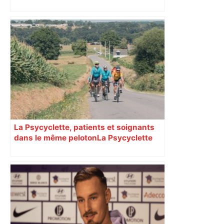
La Psycyclette, patients et soignants
dans le même peloton​​​​​​ La Psycyclette
est une randonnée à vélo de plus de
1000 kilomètres mêlant des personnes
vivant avec des troubles psychiques,
des soignants et des cyclotouristes.
« La Croix » a participé en septembre à
sa septième édition, du Mont-Saint-
Michel à Toulouse.