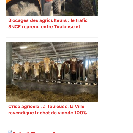
Blocages des agriculteurs : le trafic
SNCF reprend entre Toulouse et
Narbonne après 48 heures de paralysie
Crise agricole : à Toulouse, la Ville
revendique l’achat de viande 100%
Sud-Ouest pour les cantines