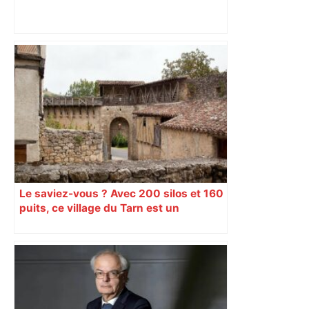
Direct. Top 14 – Perpignan – Toulouse :
l’Usap peut-elle faire chuter le
champion toulousain ? – Rugbyrama
Le saviez-vous ? Avec 200 silos et 160
puits, ce village du Tarn est un
véritable gruyère…