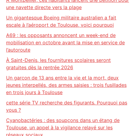
À Montpellier, ces habitants lancent une pétition pour
une navette directe vers la plage
Un gigantesque Boeing militaire australien a fait
escale à l’aéroport de Toulouse, voici pourquoi
A69 : les opposants annoncent un week-end de
mobilisation en octobre avant la mise en service de
l’autoroute
À Saint-Denis, les fournitures scolaires seront
gratuites dès la rentrée 2026
Un garçon de 13 ans entre la vie et la mort, deux
jeunes interpellés, des armes saisies : trois fusillades
en trois jours à Toulouse
cette série TV recherche des figurants. Pourquoi pas
vous ?
Cyanobactéries : des soupçons dans un étang de
Toulouse, un appel à la vigilance relayé sur les
réseaux sociaux