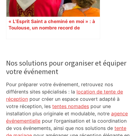
« L’Esprit Saint a cheminé en moi » : à
Toulouse, un nombre record de
confirmations d’adultes À l’occasion de
la Pentecôte, 15 000 personnes, dont
1 000 jeunes et adultes qui ont reçu la
Primary
confirmation, se sont rassemblées
Sidebar
dimanche 8 juin, au Parc des
Nos solutions pour organiser et équiper
expositions de Toulouse. Un
votre événement
événement diocésain hors norme. 9
juin Reportage
Pour préparer votre événement, retrouvez nos
différents sites spécialisés : la
location de tente de
réception
pour créer un espace couvert adapté à
votre réception, les
tentes nomades
pour une
installation plus originale et modulable, notre
agence
événementielle
pour l’organisation et la coordination
de vos événements, ainsi que nos solutions de
tente
de mariage
pour aménager une réception élégante en