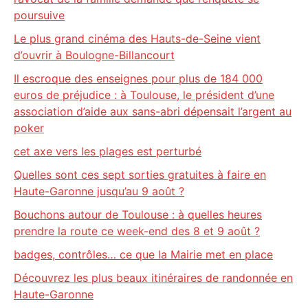
poursuive
Le plus grand cinéma des Hauts-de-Seine vient
d’ouvrir à Boulogne-Billancourt
Il escroque des enseignes pour plus de 184 000
euros de préjudice : à Toulouse, le président d’une
association d’aide aux sans-abri dépensait l’argent au
poker
cet axe vers les plages est perturbé
Quelles sont ces sept sorties gratuites à faire en
Haute-Garonne jusqu’au 9 août ?
Bouchons autour de Toulouse : à quelles heures
prendre la route ce week-end des 8 et 9 août ?
badges, contrôles… ce que la Mairie met en place
Découvrez les plus beaux itinéraires de randonnée en
Haute-Garonne