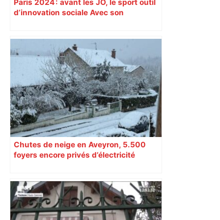
Paris 2024 : avant les JO, le sport outil
d’innovation sociale Avec son
programme « Impact 2024 », le Comité
d’organisation des Jeux de Paris
soutient depuis deux ans des
centaines de projets à vocation sociale.
Exemple à Toulouse et à Tarbes, avec
l’escalade qui espère dépasser le mur
d’indifférence des quartiers populaires.
Reportage
Chutes de neige en Aveyron, 5.500
foyers encore privés d’électricité