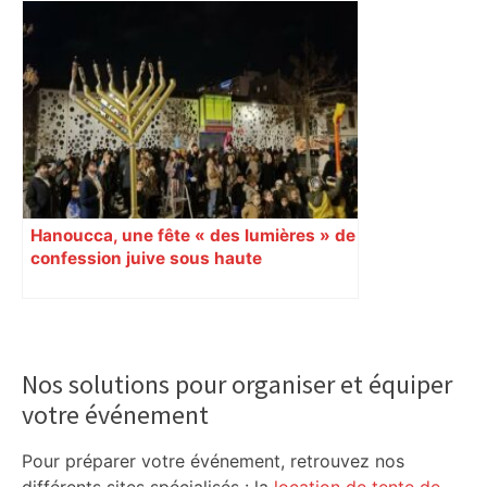
Hanoucca, une fête « des lumières » de
confession juive sous haute
surveillance policière qui a rassemblé
les fidèles au cinéma Pathé Gaumont à
Labège, près de Toulouse
Primary
Sidebar
Nos solutions pour organiser et équiper
votre événement
Pour préparer votre événement, retrouvez nos