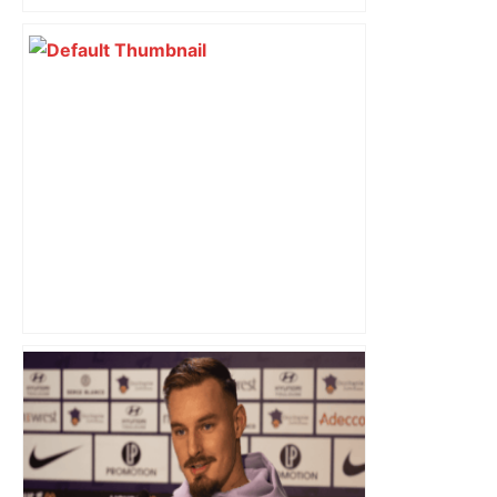
EN DIRECT – Perpignan-Toulouse : un
duel des extrêmes du Top 14 – Le
Figaro