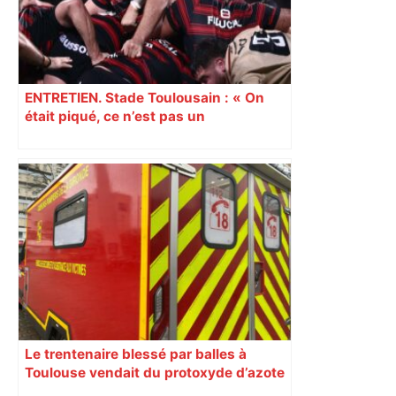
ENTRETIEN. Stade Toulousain : « On
était piqué, ce n’est pas un
mensonge » Clément Vergé revient sur
la semaine délicate de Toulouse
Le trentenaire blessé par balles à
Toulouse vendait du protoxyde d’azote
: les pistes des enquêteurs