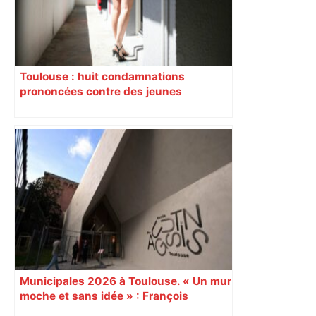
Toulouse : huit condamnations
prononcées contre des jeunes
impliqués dans la prostitution
d’adolescentes
Municipales 2026 à Toulouse. « Un mur
moche et sans idée » : François
Piquemal (LFI), un détracteur de plus