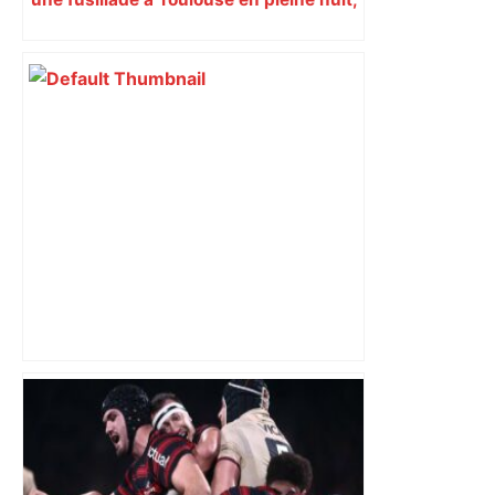
une voiture en fuite
DIRECT. Colère des agriculteurs :
mobilisation agricole à Toulouse ce
samedi, 113 vaches abattues en Ariège
– ladepeche.fr