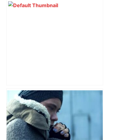
Top 14 : Perpignan mate le leader
Toulouse et quitte la dernière place –
lanouvellerepublique.fr