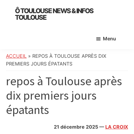
Skip
Skip
Skip
Ô TOULOUSE NEWS & INFOS
to
to
to
TOULOUSE
main
primary
footer
essentiel
content
sidebar
de
Menu
l’actualité
toulousaine
:
ACCUEIL
»
REPOS À TOULOUSE APRÈS DIX
info
PREMIERS JOURS ÉPATANTS
locale,
repos à Toulouse après
société,
culture,
dix premiers jours
politique,
météo,
épatants
faits
divers
et
21 décembre 2025
—
LA CROIX
initiatives