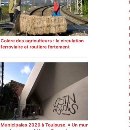
Colère des agriculteurs : la circulation
ferroviaire et routière fortement
perturbée en Haute-Garonne, l’A61
bloquée
Municipales 2026 à Toulouse. « Un mur