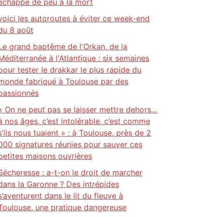
échappe de peu à la mort
voici les autoroutes à éviter ce week-end
du 8 août
Le grand baptême de l'Orkan, de la
Méditerranée à l'Atlantique : six semaines
pour tester le drakkar le plus rapide du
monde fabriqué à Toulouse par des
passionnés
« On ne peut pas se laisser mettre dehors…
à nos âges, c’est intolérable, c’est comme
s’ils nous tuaient » : à Toulouse, près de 2
000 signatures réunies pour sauver ces
petites maisons ouvrières
Sécheresse : a-t-on le droit de marcher
dans la Garonne ? Des intrépides
s’aventurent dans le lit du fleuve à
Toulouse, une pratique dangereuse