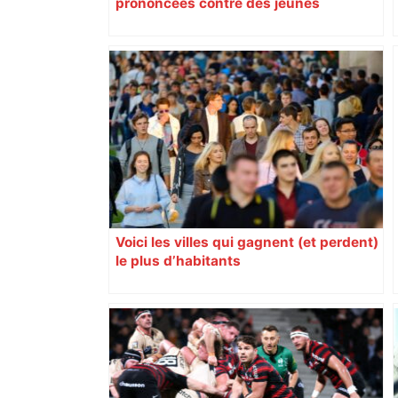
prononcées contre des jeunes
impliqués dans la prostitution
d’adolescentes
Voici les villes qui gagnent (et perdent)
le plus d’habitants