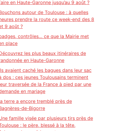
faire en Haute-Garonne jusqu’au 9 août ?
Bouchons autour de Toulouse : à quelles
heures prendre la route ce week-end des 8
et 9 août ?
badges, contrôles… ce que la Mairie met
en place
Découvrez les plus beaux itinéraires de
randonnée en Haute-Garonne
Ils avaient caché les bagues dans leur sac
à dos : ces jeunes Toulousains terminent
leur traversée de la France à pied par une
demande en mariage
la terre a encore tremblé près de
Bagnères-de-Bigorre
Une famille visée par plusieurs tirs près de
Toulouse : le père, blessé à la tête,