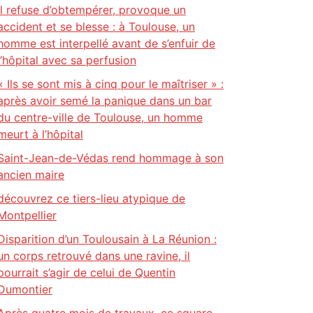
Il refuse d’obtempérer, provoque un
accident et se blesse : à Toulouse, un
homme est interpellé avant de s’enfuir de
l’hôpital avec sa perfusion
« Ils se sont mis à cinq pour le maîtriser » :
après avoir semé la panique dans un bar
du centre-ville de Toulouse, un homme
meurt à l’hôpital
Saint-Jean-de-Védas rend hommage à son
ancien maire
découvrez ce tiers-lieu atypique de
Montpellier
Disparition d’un Toulousain à La Réunion :
un corps retrouvé dans une ravine, il
pourrait s’agir de celui de Quentin
Dumontier