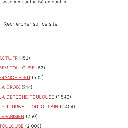
classement actualisé en continu.
Rechercher
sur
ce
site
ACTU.FR
(152)
BFM TOULOUSE
(62)
FRANCE BLEU
(502)
LA CROIX
(214)
LA DEPECHE TOULOUSE
(1 543)
LE JOURNAL TOULOUSAIN
(1 404)
LEPARISIEN
(250)
TOULOUSE
(2 000)