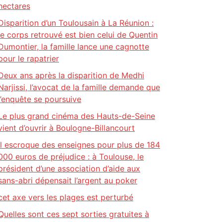
hectares
Disparition d’un Toulousain à La Réunion :
le corps retrouvé est bien celui de Quentin
Dumontier, la famille lance une cagnotte
pour le rapatrier
Deux ans après la disparition de Medhi
Narjissi, l’avocat de la famille demande que
l’enquête se poursuive
Le plus grand cinéma des Hauts-de-Seine
vient d’ouvrir à Boulogne-Billancourt
Il escroque des enseignes pour plus de 184
000 euros de préjudice : à Toulouse, le
président d’une association d’aide aux
sans-abri dépensait l’argent au poker
cet axe vers les plages est perturbé
Quelles sont ces sept sorties gratuites à