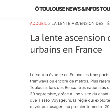
Skip
Skip
Skip
Skip
Ô TOULOUSE NEWS & INFOS TO
to
to
to
to
essentiel
primary
main
primary
footer
de
navigation
content
sidebar
ACCUEIL
»
LA LENTE ASCENSION DES T
l’actualité
La lente ascension 
toulousaine
:
urbains en France
info
locale,
société,
culture,
politique,
Lorsqu’on évoque en France les transports 
météo,
tramways ou encore de métros. Plus rareme
faits
Toulouse, lors des Rencontres nationales d
divers
30 septembre, grâce à une visite du chanti
et
que Tisséo Voyageurs, la régie qui exploit
initiatives
ouvrir aux usagers au premier trimestre 20