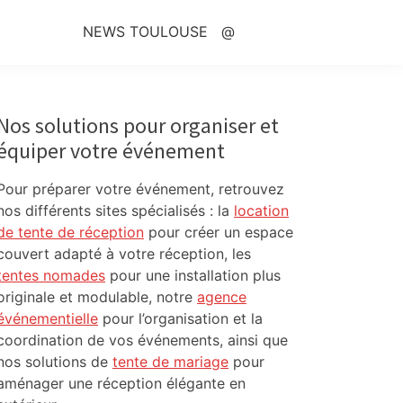
NEWS TOULOUSE
@
Primary
Sidebar
Nos solutions pour organiser et
équiper votre événement
Pour préparer votre événement, retrouvez
nos différents sites spécialisés : la
location
de tente de réception
pour créer un espace
couvert adapté à votre réception, les
tentes nomades
pour une installation plus
originale et modulable, notre
agence
événementielle
pour l’organisation et la
coordination de vos événements, ainsi que
nos solutions de
tente de mariage
pour
aménager une réception élégante en