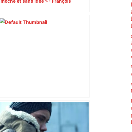
moche et sans idée » : François
Piquemal (LFI), un détracteur de plus
du nouvel accueil du musée des
Augustins
Top 14: comment Perpignan a une
nouvelle fois fait tomber Toulouse? –
RMC Sport