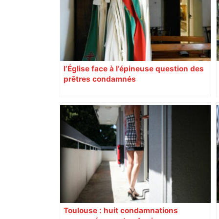
l’Église face à l’épineuse question des
prêtres condamnés
Toulouse : huit condamnations