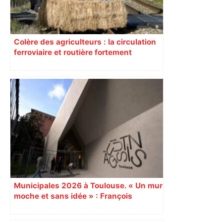
Colère des agriculteurs : la circulation
ferroviaire et routière fortement
perturbée en Haute-Garonne, l’A61
bloquée
Municipales 2026 à Toulouse. « Un mur
moche et sans idée » : François
Piquemal (LFI), un détracteur de plus
du nouvel accueil du musée des