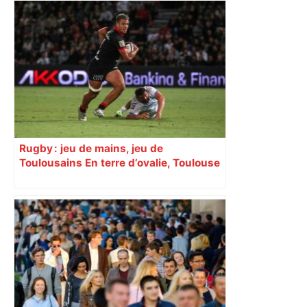
Augustins
Rugby : jeu de mains, jeu de
Toulousains En terre d’ovalie, Toulouse
est capitale avec son club, le Stade
toulousain, accumulant les titres, mais
revendiquant surtout son art du jeu en
mouvement, vif et spectaculaire.
Décryptage. Série (4 / 10)