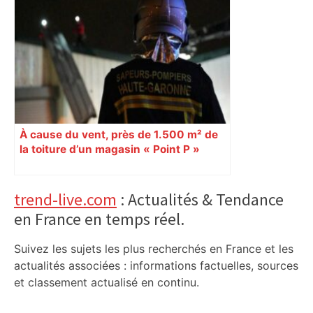
DIRECT. Colère des agriculteurs :
mobilisation agricole à Toulouse ce
samedi, 113 vaches abattues en Ariège
– ladepeche.fr
À cause du vent, près de 1.500 m² de
la toiture d’un magasin « Point P »
s’effondrent à Toulouse
Primary
trend-live.com
: Actualités & Tendance
en France en temps réel.
Sidebar
Suivez les sujets les plus recherchés en France et les
actualités associées : informations factuelles, sources
et classement actualisé en continu.