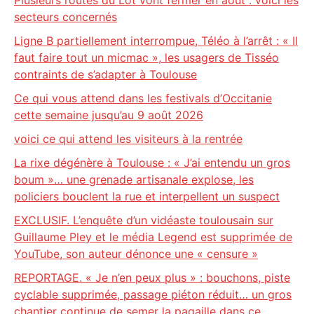
Plusieurs routes du Lot vont fermer en août : voici les
secteurs concernés
Ligne B partiellement interrompue, Téléo à l’arrêt : « Il
faut faire tout un micmac », les usagers de Tisséo
contraints de s’adapter à Toulouse
Ce qui vous attend dans les festivals d’Occitanie
cette semaine jusqu’au 9 août 2026
voici ce qui attend les visiteurs à la rentrée
La rixe dégénère à Toulouse : « J’ai entendu un gros
boum »… une grenade artisanale explose, les
policiers bouclent la rue et interpellent un suspect
EXCLUSIF. L’enquête d’un vidéaste toulousain sur
Guillaume Pley et le média Legend est supprimée de
YouTube, son auteur dénonce une « censure »
REPORTAGE. « Je n’en peux plus » : bouchons, piste
cyclable supprimée, passage piéton réduit… un gros
chantier continue de semer la pagaille dans ce