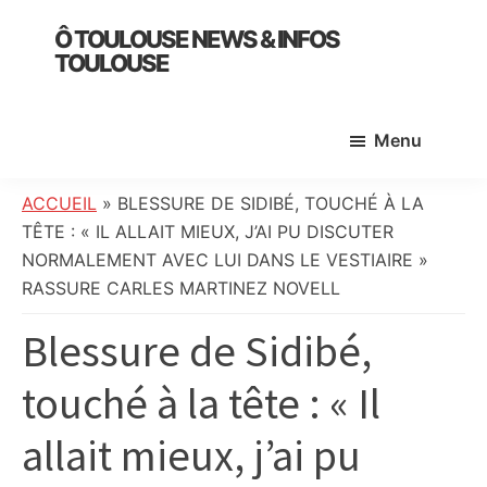
Skip
Skip
Skip
Ô TOULOUSE NEWS & INFOS
to
to
to
TOULOUSE
main
primary
footer
essentiel
content
sidebar
de
Menu
l’actualité
toulousaine
:
ACCUEIL
»
BLESSURE DE SIDIBÉ, TOUCHÉ À LA
info
TÊTE : « IL ALLAIT MIEUX, J’AI PU DISCUTER
locale,
NORMALEMENT AVEC LUI DANS LE VESTIAIRE »
société,
RASSURE CARLES MARTINEZ NOVELL
culture,
Blessure de Sidibé,
politique,
météo,
touché à la tête : « Il
faits
divers
allait mieux, j’ai pu
et
initiatives