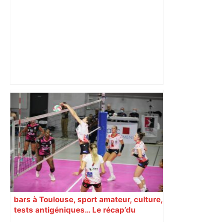
Hanoucca, une fête "des lumières" de
confession juive sous haute
surveillance policière qui a rassemblé
les fidèles au cinéma Pathé Gaumont à
Labège, près de Toulouse –
ladepeche.fr
bars à Toulouse, sport amateur, culture,
tests antigéniques… Le récap’du
16 octobre