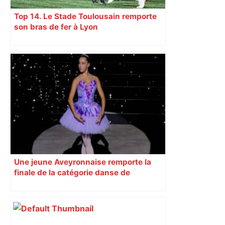
Top 14. Le Stade Toulousain remporte
son bras de fer à Lyon
Une jeune Aveyronnaise remporte la
finale de la catégorie danse de
l’émission « Prodiges »