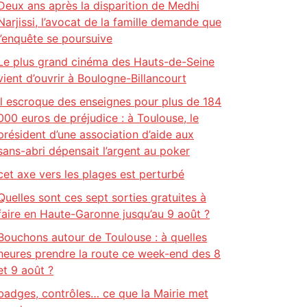
Deux ans après la disparition de Medhi
Narjissi, l’avocat de la famille demande que
l’enquête se poursuive
Le plus grand cinéma des Hauts-de-Seine
vient d’ouvrir à Boulogne-Billancourt
Il escroque des enseignes pour plus de 184
000 euros de préjudice : à Toulouse, le
président d’une association d’aide aux
sans-abri dépensait l’argent au poker
cet axe vers les plages est perturbé
Quelles sont ces sept sorties gratuites à
faire en Haute-Garonne jusqu’au 9 août ?
Bouchons autour de Toulouse : à quelles
heures prendre la route ce week-end des 8
et 9 août ?
badges, contrôles… ce que la Mairie met