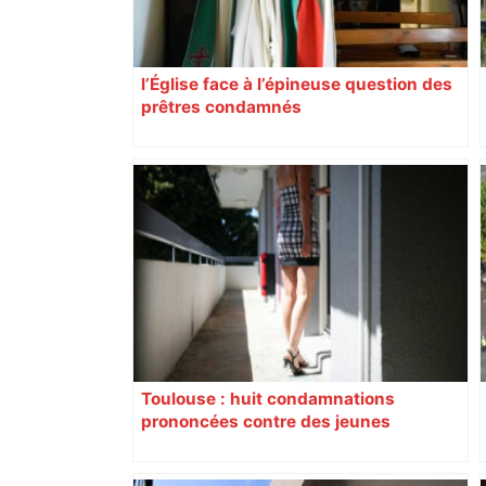
l’Église face à l’épineuse question des
prêtres condamnés
Toulouse : huit condamnations
prononcées contre des jeunes
impliqués dans la prostitution
d’adolescentes