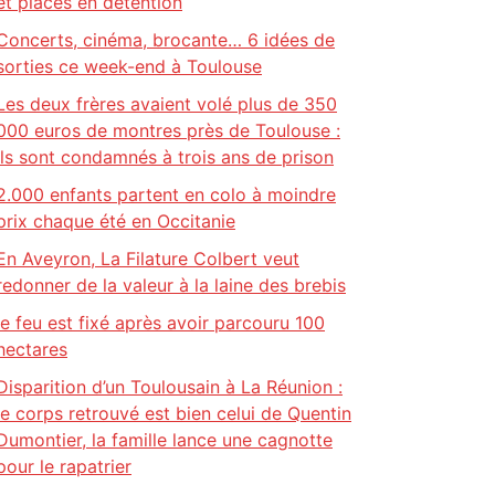
et placés en détention
Concerts, cinéma, brocante… 6 idées de
sorties ce week-end à Toulouse
Les deux frères avaient volé plus de 350
000 euros de montres près de Toulouse :
ils sont condamnés à trois ans de prison
2.000 enfants partent en colo à moindre
prix chaque été en Occitanie
En Aveyron, La Filature Colbert veut
redonner de la valeur à la laine des brebis
le feu est fixé après avoir parcouru 100
hectares
Disparition d’un Toulousain à La Réunion :
le corps retrouvé est bien celui de Quentin
Dumontier, la famille lance une cagnotte
pour le rapatrier