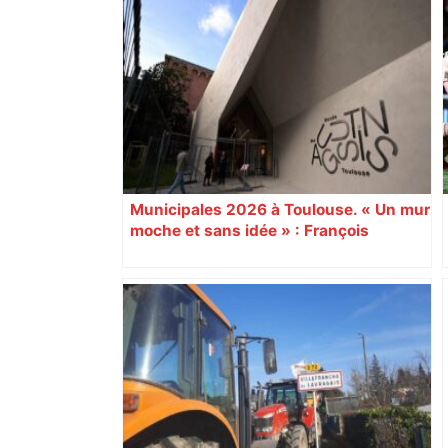
Municipales 2026 à Toulouse. « Un mur
moche et sans idée » : François
Piquemal (LFI), un détracteur de plus
du nouvel accueil du musée des
Augustins