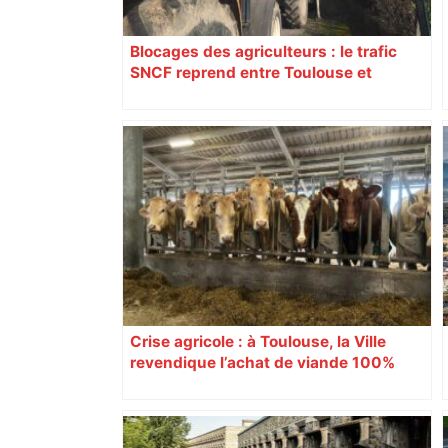
Blocages des agriculteurs : le trafic
SNCF reprend entre Toulouse et
Narbonne après 48 heures de paralysie
Crise agricole : à Toulouse, la Ville
revendique l’achat de viande 100%
Sud-Ouest pour les cantines