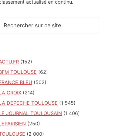
classement actualisé en continu.
Rechercher
sur
ce
site
ACTU.FR
(152)
BFM TOULOUSE
(62)
FRANCE BLEU
(502)
LA CROIX
(214)
LA DEPECHE TOULOUSE
(1 545)
LE JOURNAL TOULOUSAIN
(1 406)
LEPARISIEN
(250)
TOULOUSE
(2 000)