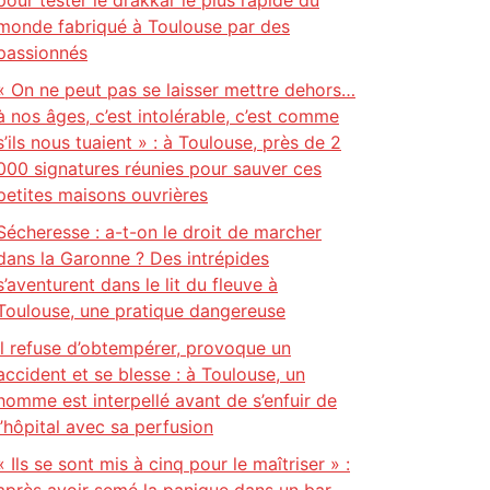
pour tester le drakkar le plus rapide du
monde fabriqué à Toulouse par des
passionnés
« On ne peut pas se laisser mettre dehors…
à nos âges, c’est intolérable, c’est comme
s’ils nous tuaient » : à Toulouse, près de 2
000 signatures réunies pour sauver ces
petites maisons ouvrières
Sécheresse : a-t-on le droit de marcher
dans la Garonne ? Des intrépides
s’aventurent dans le lit du fleuve à
Toulouse, une pratique dangereuse
Il refuse d’obtempérer, provoque un
accident et se blesse : à Toulouse, un
homme est interpellé avant de s’enfuir de
l’hôpital avec sa perfusion
« Ils se sont mis à cinq pour le maîtriser » :