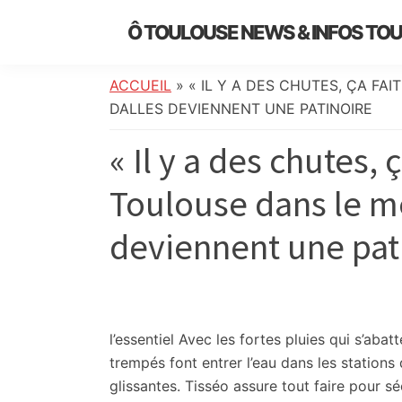
Skip
Skip
Skip
Skip
Ô TOULOUSE NEWS & INFOS TO
to
to
to
to
essentiel
primary
main
primary
footer
de
navigation
content
sidebar
ACCUEIL
»
« IL Y A DES CHUTES, ÇA FA
l’actualité
DALLES DEVIENNENT UNE PATINOIRE
toulousaine
« Il y a des chutes, ç
:
info
Toulouse dans le mé
locale,
société,
deviennent une pat
culture,
politique,
météo,
faits
divers
l’essentiel
Avec les fortes pluies qui s’abatt
et
trempés font entrer l’eau dans les stations
initiatives
glissantes. Tisséo assure tout faire pour sé