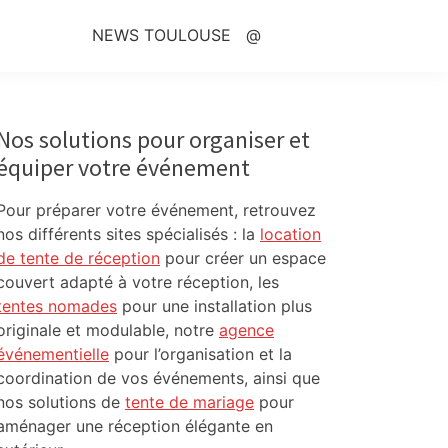
NEWS TOULOUSE
@
Primary
Sidebar
Nos solutions pour organiser et
équiper votre événement
Pour préparer votre événement, retrouvez
nos différents sites spécialisés : la
location
de tente de réception
pour créer un espace
couvert adapté à votre réception, les
tentes nomades
pour une installation plus
originale et modulable, notre
agence
événementielle
pour l’organisation et la
coordination de vos événements, ainsi que
nos solutions de
tente de mariage
pour
aménager une réception élégante en