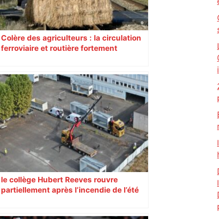
Colère des agriculteurs : la circulation
ferroviaire et routière fortement
perturbée en Haute-Garonne, l’A61
bloquée
le collège Hubert Reeves rouvre
partiellement après l’incendie de l’été