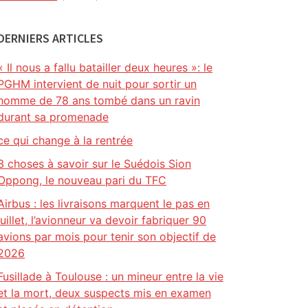
DERNIERS ARTICLES
« Il nous a fallu batailler deux heures »: le
PGHM intervient de nuit pour sortir un
homme de 78 ans tombé dans un ravin
durant sa promenade
ce qui change à la rentrée
3 choses à savoir sur le Suédois Sion
Oppong, le nouveau pari du TFC
Airbus : les livraisons marquent le pas en
juillet, l’avionneur va devoir fabriquer 90
avions par mois pour tenir son objectif de
2026
Fusillade à Toulouse : un mineur entre la vie
et la mort, deux suspects mis en examen