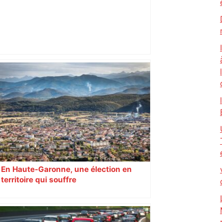
Top 14: comment Perpignan a une
nouvelle fois fait tomber Toulouse? –
RMC Sport
En Haute-Garonne, une élection en
territoire qui souffre