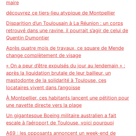
maire
découvrez ce tiers-lieu atypique de Montpellier
Disparition d’un Toulousain à La Réunion : un corps
retrouvé dans une ravine, il pourrait s’agir de celui de
Quentin Dumontier
Après quatre mois de travaux, ce square de Mende
change complètement de visage
« On a peur d’être expulsés du jour au lendemain » :
après la liquidation brutale de leur bailleur, un
mastodonte de la solidarité à Toulouse, ces
locataires vivent dans l’angoisse
À Montpellier, ces habitants lancent une pétition pour
une navette directe vers la plage
Un gigantesque Boeing militaire australien a fait
escale à l’aéroport de Toulouse, voici pourquoi
A69 : les opposants annoncent un week-end de