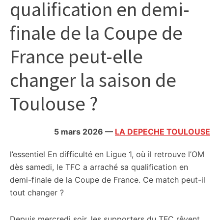
qualification en demi-
citoyennes
finale de la Coupe de
France peut-elle
changer la saison de
Toulouse ?
5 mars 2026
—
LA DEPECHE TOULOUSE
l’essentiel
En difficulté en Ligue 1, où il retrouve l’OM
dès samedi, le TFC a arraché sa qualification en
demi-finale de la Coupe de France. Ce match peut-il
tout changer ?
Depuis mercredi soir, les supporters du TFC rêvent