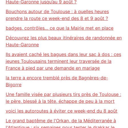
Haute-Garonne jusqu’au 9 août ?
Bouchons autour de Toulouse : à quelles heures
prendre la route ce week-end des 8 et 9 août ?
badges, contrôles… ce que la Mairie met en place
Découvrez les plus beaux itinéraires de randonnée en
Haute-Garonne
Ils avaient caché les bagues dans leur sac à dos : ces
jeunes Toulousains terminent leur traversée de la
France à pied par une demande en mariage
la terre a encore tremblé près de Bagnères-de-
Bigorre
Une famille visée par plusieurs tirs près de Toulouse :
le père, blessé à la tête, échappe de peu à la mort
voici les autoroutes à éviter ce week-end du 8 août
Le grand baptême de l'Orkan, de la Méditerranée à
l'Atlantique : six semaines pour tester le drakkar le