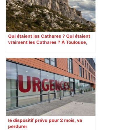
Qui étaient les Cathares ? Qui étaient
vraiment les Cathares ? À Toulouse,
une exposition fait une large place au
débat scientifique actuel concernant
l’hérésie cathare dans le Midi des XIIe
et XIIIe siècles. Une question qui
déchaîne les passions. Explication
le dispositif prévu pour 2 mois, va
perdurer