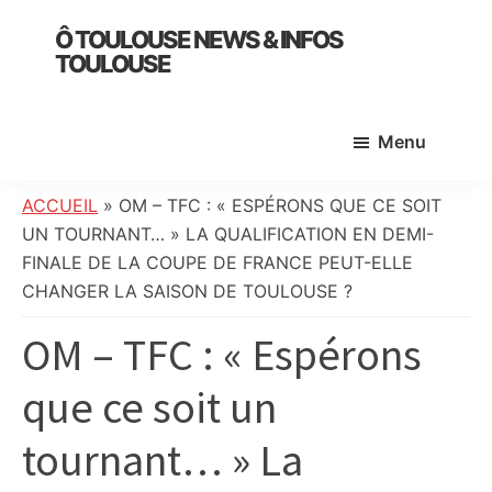
Skip
Skip
Skip
Ô TOULOUSE NEWS & INFOS
to
to
to
TOULOUSE
main
primary
footer
essentiel
content
sidebar
de
Menu
l’actualité
toulousaine
:
ACCUEIL
»
OM – TFC : « ESPÉRONS QUE CE SOIT
info
UN TOURNANT… » LA QUALIFICATION EN DEMI-
locale,
FINALE DE LA COUPE DE FRANCE PEUT-ELLE
société,
CHANGER LA SAISON DE TOULOUSE ?
culture,
OM – TFC : « Espérons
politique,
météo,
que ce soit un
faits
divers
tournant… » La
et
initiatives