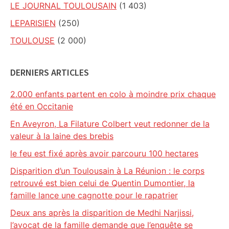
LE JOURNAL TOULOUSAIN
(1 403)
LEPARISIEN
(250)
TOULOUSE
(2 000)
DERNIERS ARTICLES
2.000 enfants partent en colo à moindre prix chaque
été en Occitanie
En Aveyron, La Filature Colbert veut redonner de la
valeur à la laine des brebis
le feu est fixé après avoir parcouru 100 hectares
Disparition d’un Toulousain à La Réunion : le corps
retrouvé est bien celui de Quentin Dumontier, la
famille lance une cagnotte pour le rapatrier
Deux ans après la disparition de Medhi Narjissi,
l’avocat de la famille demande que l’enquête se