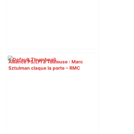
Alliance PS/LFI à Toulouse : Marc
Sztulman claque la porte – RMC