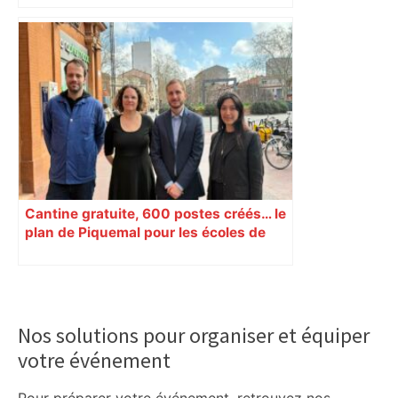
Municipales 2026 à Toulouse : voiture,
métro et train encombrent la campagne
électorale – – Le Mans.maville.com
Cantine gratuite, 600 postes créés… le
plan de Piquemal pour les écoles de
Toulouse
Primary
Sidebar
Nos solutions pour organiser et équiper
votre événement