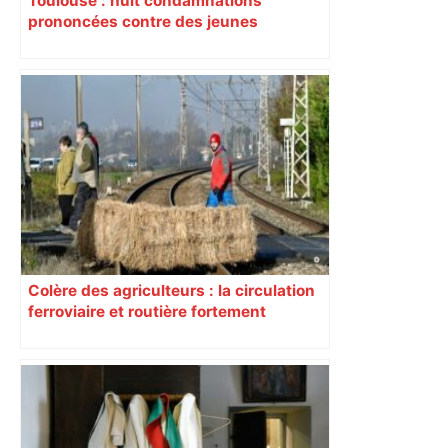
Toulouse : huit condamnations
prononcées contre des jeunes
impliqués dans la prostitution
d’adolescentes
Colère des agriculteurs : la circulation
ferroviaire et routière fortement
perturbée en Haute-Garonne, l’A61
bloquée