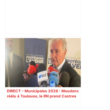
Après la fusion avec la liste PS
Toulouse, le candidat LFI salue "une
dynamique qui nous oblige à la
responsabilité" – Franceinfo
DIRECT – Municipales 2026 : Moudenc
réélu à Toulouse, le RN prend Castres
et Carcassonne