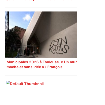
Municipales 2026 à Toulouse. « Un mur
moche et sans idée » : François
Piquemal (LFI), un détracteur de plus
du nouvel accueil du musée des
Augustins