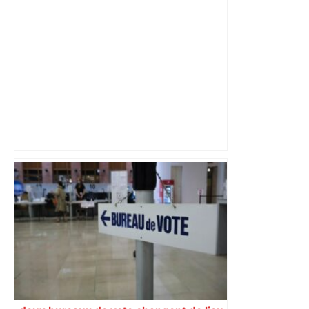
Le client entre au supermarché avec
son chien : a-t-il frappé et menacé de
mort le vigile comme la justice le pense
– ladepeche.fr