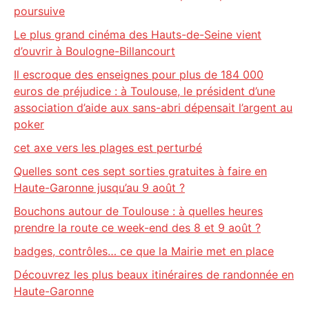
poursuive
Le plus grand cinéma des Hauts-de-Seine vient
d’ouvrir à Boulogne-Billancourt
Il escroque des enseignes pour plus de 184 000
euros de préjudice : à Toulouse, le président d’une
association d’aide aux sans-abri dépensait l’argent au
poker
cet axe vers les plages est perturbé
Quelles sont ces sept sorties gratuites à faire en
Haute-Garonne jusqu’au 9 août ?
Bouchons autour de Toulouse : à quelles heures
prendre la route ce week-end des 8 et 9 août ?
badges, contrôles… ce que la Mairie met en place
Découvrez les plus beaux itinéraires de randonnée en
Haute-Garonne