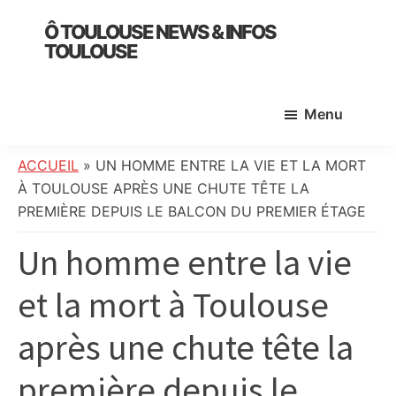
Skip
Skip
Skip
Ô TOULOUSE NEWS & INFOS
to
to
to
TOULOUSE
main
primary
footer
essentiel
content
sidebar
de
Menu
l’actualité
toulousaine
:
ACCUEIL
»
UN HOMME ENTRE LA VIE ET LA MORT
info
À TOULOUSE APRÈS UNE CHUTE TÊTE LA
locale,
PREMIÈRE DEPUIS LE BALCON DU PREMIER ÉTAGE
société,
Un homme entre la vie
culture,
politique,
et la mort à Toulouse
météo,
faits
après une chute tête la
divers
et
première depuis le
initiatives