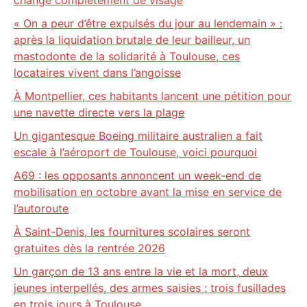
change complètement de visage
« On a peur d’être expulsés du jour au lendemain » :
après la liquidation brutale de leur bailleur, un
mastodonte de la solidarité à Toulouse, ces
locataires vivent dans l’angoisse
À Montpellier, ces habitants lancent une pétition pour
une navette directe vers la plage
Un gigantesque Boeing militaire australien a fait
escale à l’aéroport de Toulouse, voici pourquoi
A69 : les opposants annoncent un week-end de
mobilisation en octobre avant la mise en service de
l’autoroute
À Saint-Denis, les fournitures scolaires seront
gratuites dès la rentrée 2026
Un garçon de 13 ans entre la vie et la mort, deux
jeunes interpellés, des armes saisies : trois fusillades
en trois jours à Toulouse