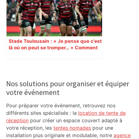
ladepeche.fr
Stade Toulousain : « Je pense que c’est
là où on peut se tromper… » Comment
le staff gère le cas Antoine Dupont et la
délicate gestion de l’effectif à
l’approche de la fin du Top 14 ?
Primary
Sidebar
Nos solutions pour organiser et équiper
votre événement
Pour préparer votre événement, retrouvez nos
différents sites spécialisés : la
location de tente de
réception
pour créer un espace couvert adapté à
votre réception, les
tentes nomades
pour une
installation plus originale et modulable, notre
agence