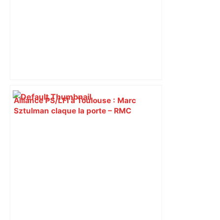
Alliance PS/LFI à Toulouse : Marc
Sztulman claque la porte – RMC