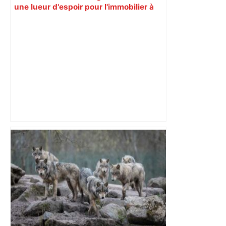
une lueur d'espoir pour l'immobilier à
Toulouse ? – Actu.fr
Toulouse. Un incendie se déclare dans
un bâtiment désaffecté : une
cinquantaine de migrants évacuée –
Actu.fr