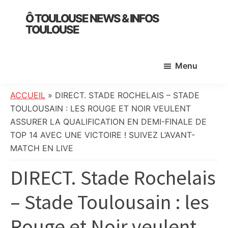
Skip
Skip
Skip
Ô TOULOUSE NEWS & INFOS
to
to
to
TOULOUSE
main
primary
footer
essentiel
content
sidebar
de
Menu
l’actualité
toulousaine
:
ACCUEIL
»
DIRECT. STADE ROCHELAIS – STADE
info
TOULOUSAIN : LES ROUGE ET NOIR VEULENT
locale,
ASSURER LA QUALIFICATION EN DEMI-FINALE DE
société,
TOP 14 AVEC UNE VICTOIRE ! SUIVEZ L’AVANT-
culture,
MATCH EN LIVE
politique,
DIRECT. Stade Rochelais
météo,
faits
– Stade Toulousain : les
divers
et
Rouge et Noir veulent
initiatives