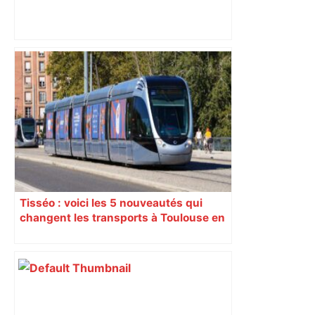
Histoire. Le commerce dans
l'hypercentre de Toulouse, du Moyen-
Âge à la Révolution – Actu.fr
Tisséo : voici les 5 nouveautés qui
changent les transports à Toulouse en
juin 2026