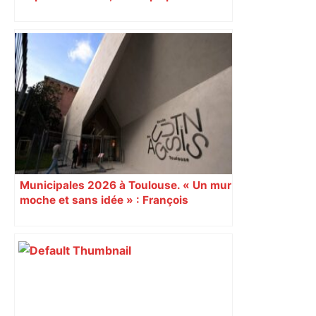
déplacement à Marseille contre Toulon
Municipales 2026 à Toulouse. « Un mur
moche et sans idée » : François
Piquemal (LFI), un détracteur de plus
du nouvel accueil du musée des
Augustins