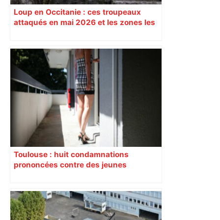
Loup en Occitanie : ces troupeaux
attaqués en mai 2026 et les zones les
plus touchées
Toulouse : huit condamnations
prononcées contre des jeunes
impliqués dans la prostitution
d’adolescentes