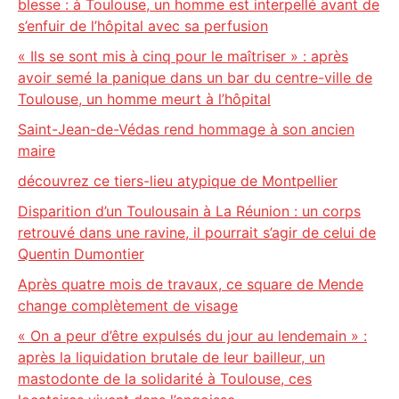
blesse : à Toulouse, un homme est interpellé avant de
s’enfuir de l’hôpital avec sa perfusion
« Ils se sont mis à cinq pour le maîtriser » : après
avoir semé la panique dans un bar du centre-ville de
Toulouse, un homme meurt à l’hôpital
Saint-Jean-de-Védas rend hommage à son ancien
maire
découvrez ce tiers-lieu atypique de Montpellier
Disparition d’un Toulousain à La Réunion : un corps
retrouvé dans une ravine, il pourrait s’agir de celui de
Quentin Dumontier
Après quatre mois de travaux, ce square de Mende
change complètement de visage
« On a peur d’être expulsés du jour au lendemain » :
après la liquidation brutale de leur bailleur, un
mastodonte de la solidarité à Toulouse, ces