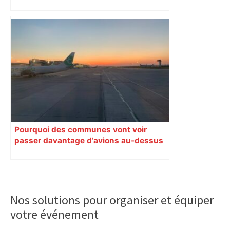
Pourquoi des communes vont voir
passer davantage d’avions au-dessus
de chez elles
Primary
Sidebar
Nos solutions pour organiser et équiper
votre événement