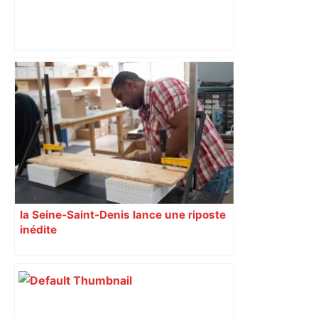
"Elle trouvait que ça n'allait pas assez
vite" : la cliente menace une employée
au cutter, au McDonald's à Toulouse –
Actu.fr
la Seine-Saint-Denis lance une riposte
inédite