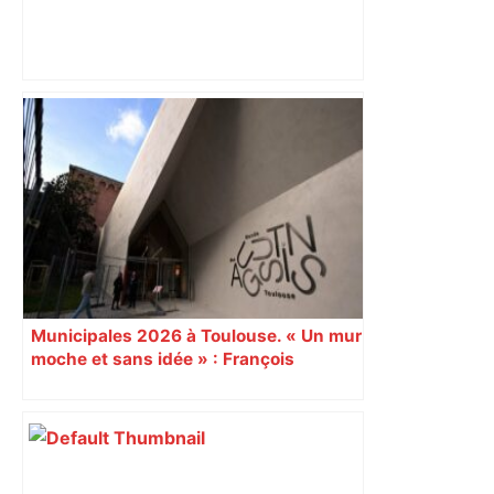
Sous cocaïne et cannabis, le chauffard
de 21 ans surpris à 207 km/h sur le
périphérique de Toulouse –
ladepeche.fr
Municipales 2026 à Toulouse. « Un mur
moche et sans idée » : François
Piquemal (LFI), un détracteur de plus
du nouvel accueil du musée des
Augustins