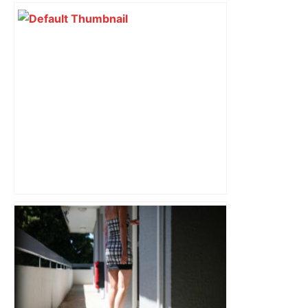
Mort mystérieuse près de Toulouse :
une émission de M6 revient sur l'affaire
Christian Abraham, retrouvé la gorge
tranchée et recouvert de feuilles il y a
deux ans – ladepeche.fr