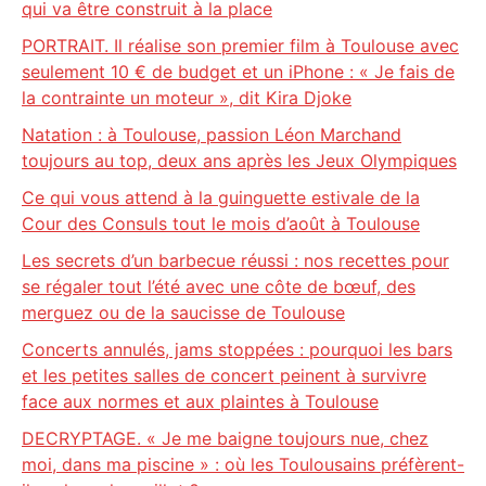
qui va être construit à la place
PORTRAIT. Il réalise son premier film à Toulouse avec
seulement 10 € de budget et un iPhone : « Je fais de
la contrainte un moteur », dit Kira Djoke
Natation : à Toulouse, passion Léon Marchand
toujours au top, deux ans après les Jeux Olympiques
Ce qui vous attend à la guinguette estivale de la
Cour des Consuls tout le mois d’août à Toulouse
Les secrets d’un barbecue réussi : nos recettes pour
se régaler tout l’été avec une côte de bœuf, des
merguez ou de la saucisse de Toulouse
Concerts annulés, jams stoppées : pourquoi les bars
et les petites salles de concert peinent à survivre
face aux normes et aux plaintes à Toulouse
DECRYPTAGE. « Je me baigne toujours nue, chez
moi, dans ma piscine » : où les Toulousains préfèrent-