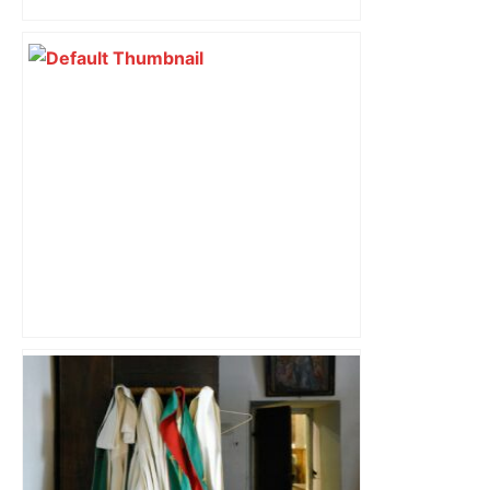
perturbée en Haute-Garonne, l’A61
bloquée
Bilan du marché du logement neuf :
une lueur d'espoir pour l'immobilier à
Toulouse ? – Actu.fr