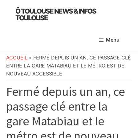
Skip
Skip
Skip
Ô TOULOUSE NEWS & INFOS
to
to
to
TOULOUSE
main
primary
footer
essentiel
content
sidebar
de
Menu
l’actualité
toulousaine
:
ACCUEIL
»
FERMÉ DEPUIS UN AN, CE PASSAGE CLÉ
info
ENTRE LA GARE MATABIAU ET LE MÉTRO EST DE
locale,
NOUVEAU ACCESSIBLE
société,
Fermé depuis un an, ce
culture,
politique,
passage clé entre la
météo,
faits
gare Matabiau et le
divers
et
métro est de nouveau
initiatives