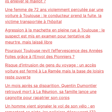
ils enlever le maillot ?
Une femme de 72 ans violemment percutée par une
voiture à Toulouse : le conducteur prend la fuite, la
victime transportée à l’hôpital
Agression à la machette en pleine rue à Toulouse : le
suspect est mis en examen pour tentative de
meurtre, mais laissé libre
Pourquoi Toulouse revit l’effervescence des Années
Folles grâce à l’Envol des Pionniers ?
Risque d’intrusion de gens du voyage : un accès
voiture est fermé à La Ramée mais la base de loisirs
reste ouverte
Un mois après sa disparition, Quentin Dumontier
retrouvé mort à La Réunion, sa famille lance une
cagnotte pour rapatrier son corps
Un homme vient signaler le vol de son vélo : en