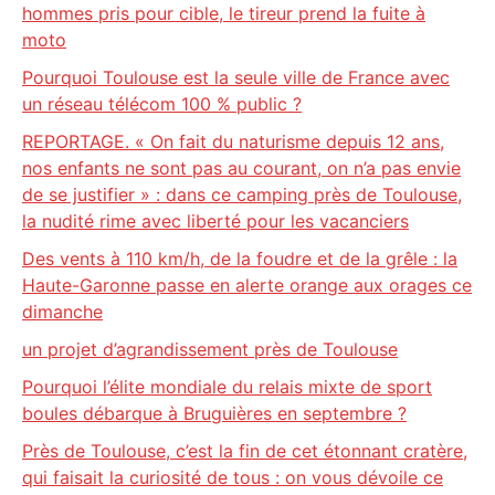
hommes pris pour cible, le tireur prend la fuite à
moto
Pourquoi Toulouse est la seule ville de France avec
un réseau télécom 100 % public ?
REPORTAGE. « On fait du naturisme depuis 12 ans,
nos enfants ne sont pas au courant, on n’a pas envie
de se justifier » : dans ce camping près de Toulouse,
la nudité rime avec liberté pour les vacanciers
Des vents à 110 km/h, de la foudre et de la grêle : la
Haute-Garonne passe en alerte orange aux orages ce
dimanche
un projet d’agrandissement près de Toulouse
Pourquoi l’élite mondiale du relais mixte de sport
boules débarque à Bruguières en septembre ?
Près de Toulouse, c’est la fin de cet étonnant cratère,
qui faisait la curiosité de tous : on vous dévoile ce