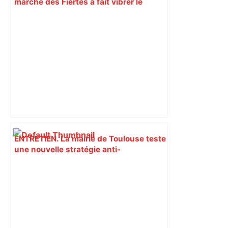
marche des Fiertés a fait vibrer le
centre-ville de Toulouse en réunissant
entre 13 000 et 30 000 personnes –
ladepeche.fr
ENTRETIEN. La mairie de Toulouse teste
une nouvelle stratégie anti-
moustiques-tigres sans insecticide :
bientôt dans d’autres quartiers –
ladepeche.fr