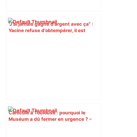
"J’ai jamais gagné d’argent avec ça" :
Yacine refuse d’obtempérer, il est
condamné à 18 mois ferme pour
proxénétisme – ladepeche.fr
Canicule à Toulouse : pourquoi le
Muséum a dû fermer en urgence ? –
ici.fr