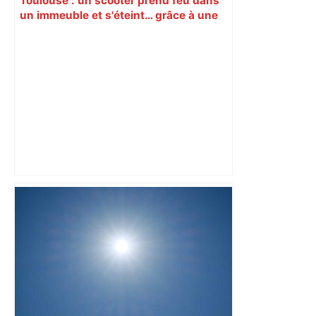
Toulouse : un scooter prend feu dans
un immeuble et s'éteint… grâce à une
fuite d'eau – L'Opinion Indépendante
Toulouse sacrée meilleure ville
étudiante en 2026 : Clara, 19 ans,
savoure ce rythme unique où "les gens
prennent le temps" – ladepeche.fr