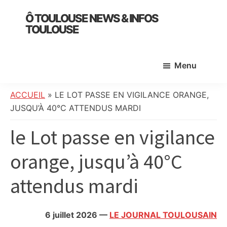
Skip
Skip
Skip
Ô TOULOUSE NEWS & INFOS
to
to
to
TOULOUSE
main
primary
footer
essentiel
content
sidebar
de
Menu
l’actualité
toulousaine
:
ACCUEIL
»
LE LOT PASSE EN VIGILANCE ORANGE,
info
JUSQU’À 40°C ATTENDUS MARDI
locale,
le Lot passe en vigilance
société,
culture,
orange, jusqu’à 40°C
politique,
météo,
attendus mardi
faits
divers
et
6 juillet 2026
—
LE JOURNAL TOULOUSAIN
initiatives