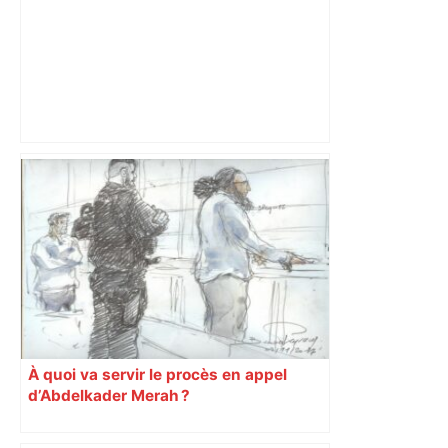
VIDÉO. "J’ai vu un petit papy" : cette
jeune Toulousaine "adopte" un SDF
septuagénaire et tente depuis 7 mois
de le sortir de la rue – Centre Presse
Aveyron
À quoi va servir le procès en appel
d’Abdelkader Merah ?