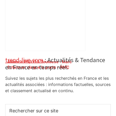
Primary
trend-live.com
: Actualités & Tendance
Alliance PS/LFI à Toulouse : Marc
en France en temps réel.
Sidebar
Sztulman claque la porte – RMC
Suivez les sujets les plus recherchés en France et les
actualités associées : informations factuelles, sources
et classement actualisé en continu.
Rechercher
sur