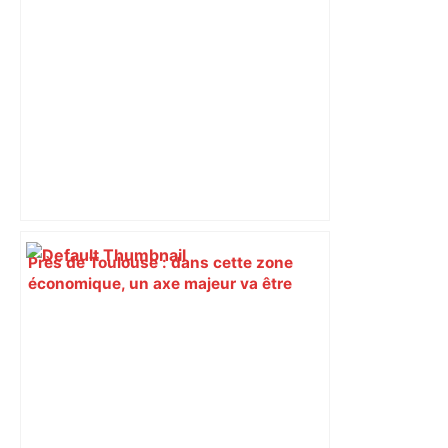
Près de Toulouse : dans cette zone
économique, un axe majeur va être
fermé en fin de soirée, voici les
déviations – Actu.fr