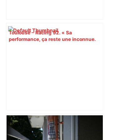
Toulouse – Racing 92. « Sa
performance, ça reste une inconnue.
Ce qui est sûr, c’est qu’il est déterminé
» : Antoine Dupont de retour au jeu –
Sud Ouest
Bilan du marché du logement neuf :
une lueur d'espoir pour l'immobilier à
Toulouse ? – Actu.fr