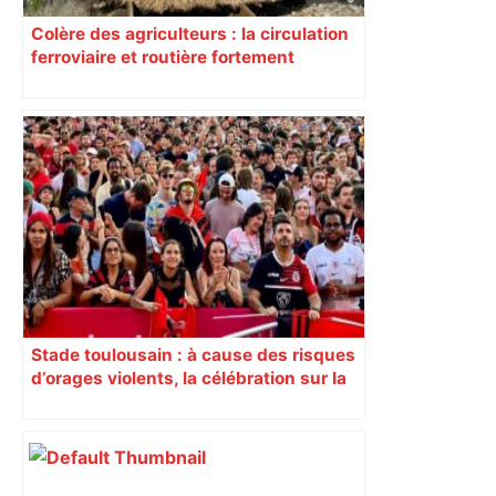
Colère des agriculteurs : la circulation
ferroviaire et routière fortement
perturbée en Haute-Garonne, l’A61
bloquée
Stade toulousain : à cause des risques
d’orages violents, la célébration sur la
place du Capitole est annulée ce
dimanche soir