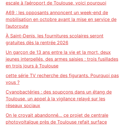
escale à l’aéroport de Toulouse, voici pourquoi
A69 : les opposants annoncent un week-end de
mobilisation en octobre avant la mise en service de
l’autoroute
À Saint-Denis, les fournitures scolaires seront
gratuites dès la rentrée 2026
Un garçon de 13 ans entre la vie et la mort, deux
jeunes interpellés, des armes saisies : trois fusillades
en trois jours à Toulouse
cette série TV recherche des figurants. Pourquoi pas
vous ?
Cyanobactéries : des soupçons dans un étang de
Toulouse, un appel à la vigilance relayé sur les
réseaux sociaux
On le croyait abandonné… ce projet de centrale
photovoltaïque près de Toulouse refait surface