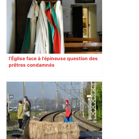
horrible", plus de 17 km de
ralentissements autour de Toulouse ce
jeudi matin, on vous donne les
secteurs à éviter – ladepeche.fr
l’Église face à l’épineuse question des
prêtres condamnés