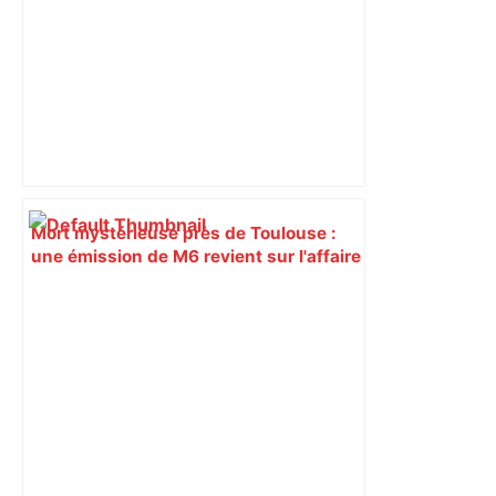
Mort mystérieuse près de Toulouse :
une émission de M6 revient sur l'affaire
Christian Abraham, retrouvé la gorge
tranchée et recouvert de feuilles il y a
deux ans – ladepeche.fr