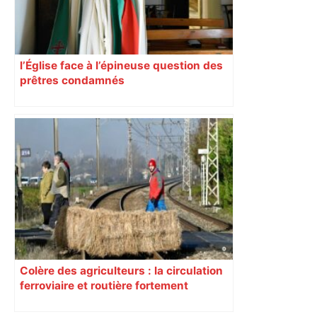
l’Église face à l’épineuse question des
prêtres condamnés
Colère des agriculteurs : la circulation
ferroviaire et routière fortement
perturbée en Haute-Garonne, l’A61
bloquée