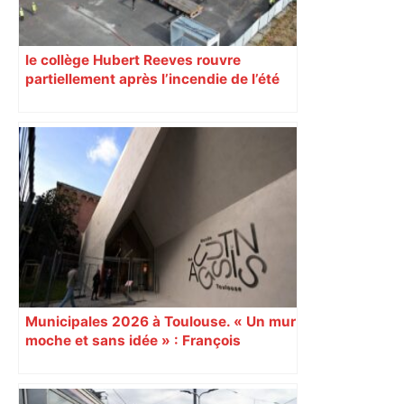
le collège Hubert Reeves rouvre
partiellement après l’incendie de l’été
Municipales 2026 à Toulouse. « Un mur
moche et sans idée » : François
Piquemal (LFI), un détracteur de plus
du nouvel accueil du musée des
Augustins