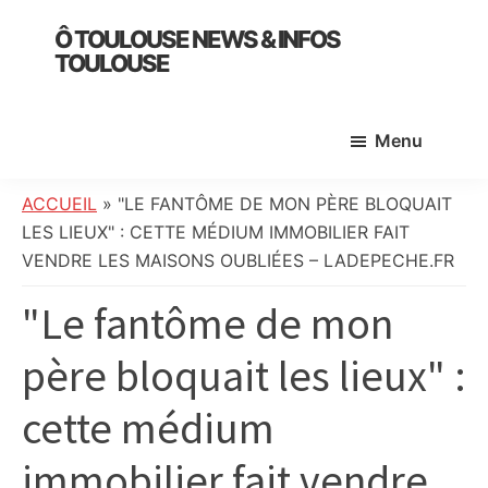
Skip
Skip
Skip
Ô TOULOUSE NEWS & INFOS
to
to
to
TOULOUSE
main
primary
footer
essentiel
content
sidebar
de
Menu
l’actualité
toulousaine
:
ACCUEIL
»
"LE FANTÔME DE MON PÈRE BLOQUAIT
info
LES LIEUX" : CETTE MÉDIUM IMMOBILIER FAIT
locale,
VENDRE LES MAISONS OUBLIÉES – LADEPECHE.FR
société,
"Le fantôme de mon
culture,
politique,
père bloquait les lieux" :
météo,
faits
cette médium
divers
et
immobilier fait vendre
initiatives