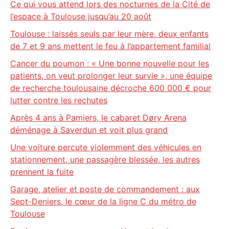
Ce qui vous attend lors des nocturnes de la Cité de
l’espace à Toulouse jusqu’au 20 août
Toulouse : laissés seuls par leur mère, deux enfants
de 7 et 9 ans mettent le feu à l’appartement familial
Cancer du poumon : « Une bonne nouvelle pour les
patients, on veut prolonger leur survie », une équipe
de recherche toulousaine décroche 600 000 € pour
lutter contre les rechutes
Après 4 ans à Pamiers, le cabaret Døry Arena
déménage à Saverdun et voit plus grand
Une voiture percute violemment des véhicules en
stationnement, une passagère blessée, les autres
prennent la fuite
Garage, atelier et poste de commandement : aux
Sept-Deniers, le cœur de la ligne C du métro de
Toulouse