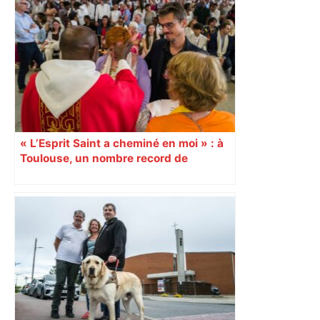
« L’Esprit Saint a cheminé en moi » : à
Toulouse, un nombre record de
confirmations d’adultes À l’occasion de
la Pentecôte, 15 000 personnes, dont
1 000 jeunes et adultes qui ont reçu la
confirmation, se sont rassemblées
dimanche 8 juin, au Parc des
expositions de Toulouse. Un
événement diocésain hors norme. 9
juin Reportage