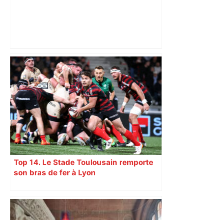
Direct. Top 14 – Perpignan – Toulouse :
l’Usap peut-elle faire chuter le
champion toulousain ? – Rugbyrama
Top 14. Le Stade Toulousain remporte
son bras de fer à Lyon