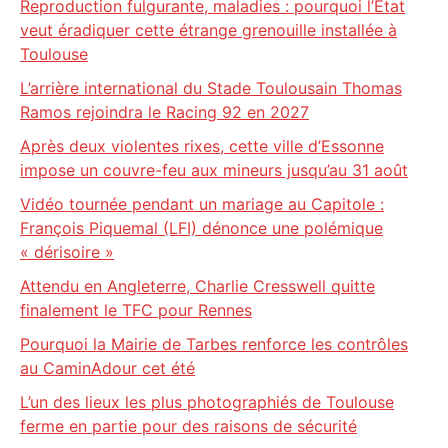
Reproduction fulgurante, maladies : pourquoi l’État
veut éradiquer cette étrange grenouille installée à
Toulouse
L’arrière international du Stade Toulousain Thomas
Ramos rejoindra le Racing 92 en 2027
Après deux violentes rixes, cette ville d’Essonne
impose un couvre-feu aux mineurs jusqu’au 31 août
Vidéo tournée pendant un mariage au Capitole :
François Piquemal (LFI) dénonce une polémique
« dérisoire »
Attendu en Angleterre, Charlie Cresswell quitte
finalement le TFC pour Rennes
Pourquoi la Mairie de Tarbes renforce les contrôles
au CaminAdour cet été
L’un des lieux les plus photographiés de Toulouse
ferme en partie pour des raisons de sécurité