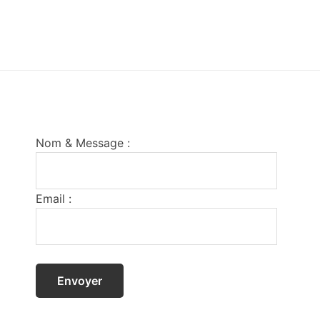
Footer
Nom & Message :
Email :