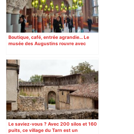
Boutique, café, entrée agrandie… Le
musée des Augustins rouvre avec
l’objectif d’« attirer les passants »
Le saviez-vous ? Avec 200 silos et 160
puits, ce village du Tarn est un