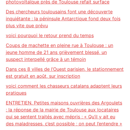
photovoltaïque près de Toulouse refait surface
Des chercheurs toulousains font une découverte
inquiétante : la péninsule Antarctique fond deux fois
plus vite que prévu
voici pourquoi le retour prend du temps
Coups de machette en pleine rue à Toulouse : un
jeune homme de 21 ans grièvement blessé, un
suspect interpellé grâce à un témoin
Dans ces 8 villes de l’Ouest parisien, le stationnement
est gratuit en août, sur inscription
voici comment les chasseurs catalans adaptent leurs
pratiques
ENTRETIEN. Petites maisons ouvrières des Argoulets
: la réponse de la mairie de Toulouse aux locataires
qui se sentent traités avec mépris : « Qu’il y ait eu
des maladresses, c’est possible ; on peut l’entendre »