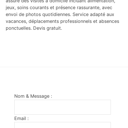
assure des visites à domicile incluant alimentation,
jeux, soins courants et présence rassurante, avec
envoi de photos quotidiennes. Service adapté aux
vacances, déplacements professionnels et absences
ponctuelles. Devis gratuit.
Footer
Nom & Message :
Email :