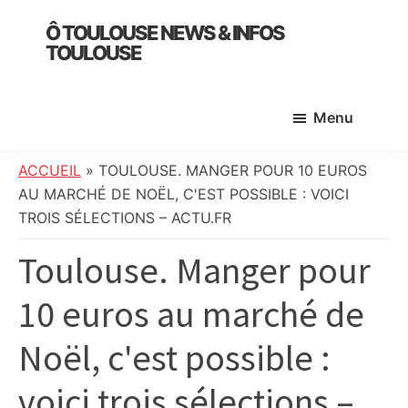
Skip
Skip
Skip
Ô TOULOUSE NEWS & INFOS
to
to
to
TOULOUSE
main
primary
footer
essentiel
content
sidebar
de
Menu
l’actualité
toulousaine
:
ACCUEIL
»
TOULOUSE. MANGER POUR 10 EUROS
info
AU MARCHÉ DE NOËL, C'EST POSSIBLE : VOICI
locale,
TROIS SÉLECTIONS – ACTU.FR
société,
Toulouse. Manger pour
culture,
politique,
10 euros au marché de
météo,
faits
Noël, c'est possible :
divers
et
voici trois sélections –
initiatives