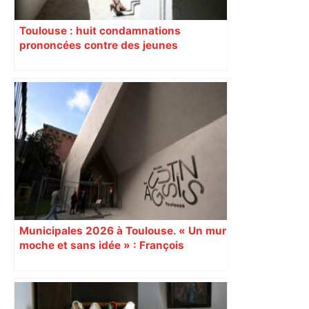
Toulouse : huit condamnations
prononcées contre des jeunes
impliqués dans la prostitution
d’adolescentes
Municipales 2026 à Toulouse. « Un mur
moche et sans idée » : François
Piquemal (LFI), un détracteur de plus
du nouvel accueil du musée des
Augustins