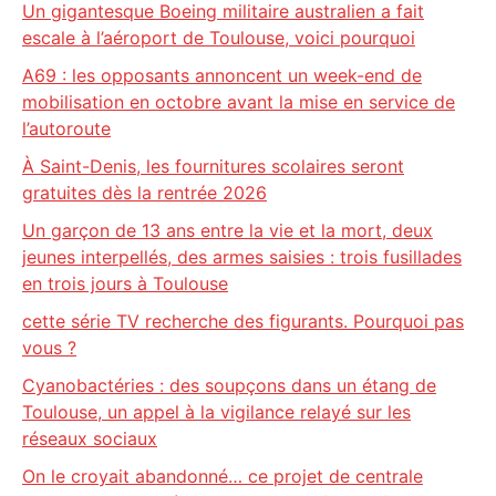
Un gigantesque Boeing militaire australien a fait
escale à l’aéroport de Toulouse, voici pourquoi
A69 : les opposants annoncent un week-end de
mobilisation en octobre avant la mise en service de
l’autoroute
À Saint-Denis, les fournitures scolaires seront
gratuites dès la rentrée 2026
Un garçon de 13 ans entre la vie et la mort, deux
jeunes interpellés, des armes saisies : trois fusillades
en trois jours à Toulouse
cette série TV recherche des figurants. Pourquoi pas
vous ?
Cyanobactéries : des soupçons dans un étang de
Toulouse, un appel à la vigilance relayé sur les
réseaux sociaux
On le croyait abandonné… ce projet de centrale