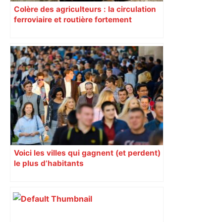
Colère des agriculteurs : la circulation
ferroviaire et routière fortement
perturbée en Haute-Garonne, l’A61
bloquée
Voici les villes qui gagnent (et perdent)
le plus d’habitants