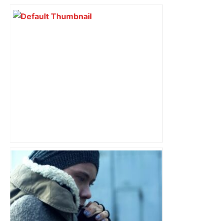
Top 14 : Perpignan mate le leader
Toulouse et quitte la dernière place –
lanouvellerepublique.fr