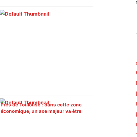
bloquée
Près de Toulouse : dans cette zone
économique, un axe majeur va être
fermé en fin de soirée, voici les
déviations – Actu.fr