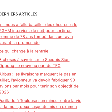
DERNIERS ARTICLES
« Il nous a fallu batailler deux heures »: le
PGHM intervient de nuit pour sortir un
homme de 78 ans tombé dans un ravin
durant sa promenade
ce qui change à la rentrée
3 choses à savoir sur le Suédois Sion
Oppong, le nouveau pari du TFC
Airbus : les livraisons marquent le pas en
juillet, l’avionneur va devoir fabriquer 90
avions par mois pour tenir son objectif de
2026
Fusillade à Toulouse : un mineur entre la vie
et la mort, deux suspects mis en examen