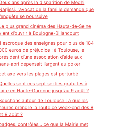
Deux ans après la disparition de Medhi
Narjissi, l’avocat de la famille demande que
l’enquête se poursuive
Le plus grand cinéma des Hauts-de-Seine
vient d’ouvrir à Boulogne-Billancourt
Il escroque des enseignes pour plus de 184
000 euros de préjudice : à Toulouse, le
président d’une association d’aide aux
sans-abri dépensait l’argent au poker
cet axe vers les plages est perturbé
Quelles sont ces sept sorties gratuites à
faire en Haute-Garonne jusqu’au 9 août ?
Bouchons autour de Toulouse : à quelles
heures prendre la route ce week-end des 8
et 9 août ?
badges, contrôles… ce que la Mairie met