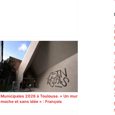
Bilan du marché du logement neuf :
une lueur d'espoir pour l'immobilier à
Toulouse ? – Actu.fr
Municipales 2026 à Toulouse. « Un mur
moche et sans idée » : François
Piquemal (LFI), un détracteur de plus
du nouvel accueil du musée des