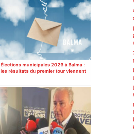
Augustins
Élections municipales 2026 à Balma :
les résultats du premier tour viennent
de tomber