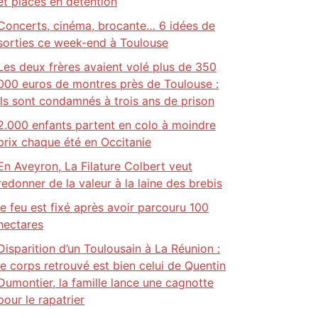
et placés en détention
Concerts, cinéma, brocante… 6 idées de
sorties ce week-end à Toulouse
Les deux frères avaient volé plus de 350
000 euros de montres près de Toulouse :
ils sont condamnés à trois ans de prison
2.000 enfants partent en colo à moindre
prix chaque été en Occitanie
En Aveyron, La Filature Colbert veut
redonner de la valeur à la laine des brebis
le feu est fixé après avoir parcouru 100
hectares
Disparition d’un Toulousain à La Réunion :
le corps retrouvé est bien celui de Quentin
Dumontier, la famille lance une cagnotte
pour le rapatrier