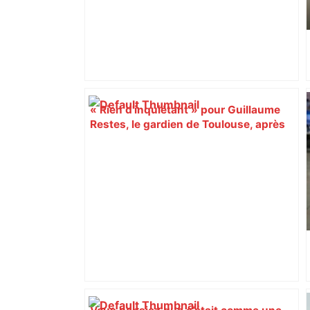
« Rien d'inquiétant » pour Guillaume
Restes, le gardien de Toulouse, après
sa sortie à Metz – L'Équipe