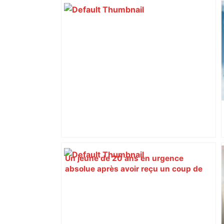
Un jeune de 20 ans en urgence
absolue après avoir reçu un coup de
couteau à Toulouse – ladepeche.fr