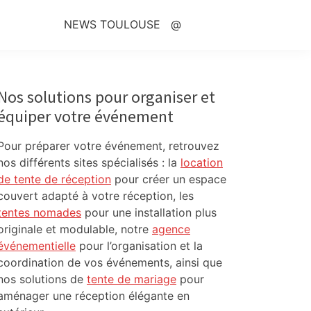
NEWS TOULOUSE
@
Primary
Sidebar
Nos solutions pour organiser et
équiper votre événement
Pour préparer votre événement, retrouvez
nos différents sites spécialisés : la
location
de tente de réception
pour créer un espace
couvert adapté à votre réception, les
tentes nomades
pour une installation plus
originale et modulable, notre
agence
événementielle
pour l’organisation et la
coordination de vos événements, ainsi que
nos solutions de
tente de mariage
pour
aménager une réception élégante en