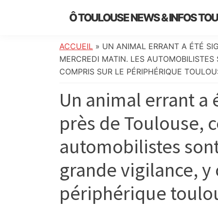
Skip
Skip
Skip
Skip
Ô TOULOUSE NEWS & INFOS TO
to
to
to
to
essentiel
primary
main
primary
footer
de
navigation
content
sidebar
ACCUEIL
»
UN ANIMAL ERRANT A ÉTÉ SIG
l’actualité
MERCREDI MATIN. LES AUTOMOBILISTES 
toulousaine
COMPRIS SUR LE PÉRIPHÉRIQUE TOULOU
:
Un animal errant a é
info
locale,
près de Toulouse, c
société,
culture,
automobilistes sont
politique,
météo,
grande vigilance, y
faits
divers
périphérique toulou
et
initiatives