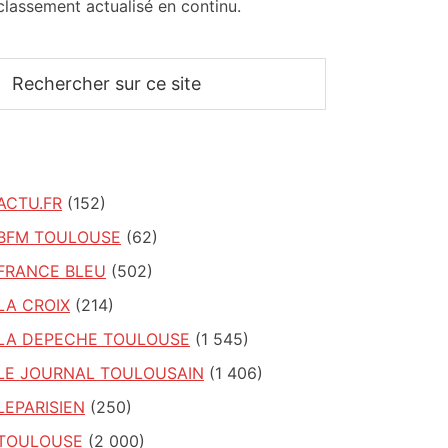
classement actualisé en continu.
Rechercher
sur
ce
site
ACTU.FR
(152)
BFM TOULOUSE
(62)
FRANCE BLEU
(502)
LA CROIX
(214)
LA DEPECHE TOULOUSE
(1 545)
LE JOURNAL TOULOUSAIN
(1 406)
LEPARISIEN
(250)
TOULOUSE
(2 000)