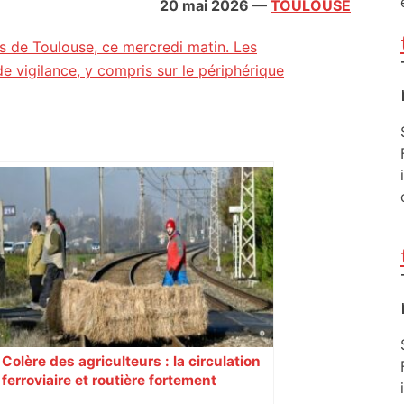
20 mai 2026
—
TOULOUSE
rès de Toulouse, ce mercredi matin. Les
e vigilance, y compris sur le périphérique
Colère des agriculteurs : la circulation
ferroviaire et routière fortement
perturbée en Haute-Garonne, l’A61