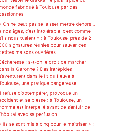
pour tester le drakkar le plus rapide du
monde fabriqué à Toulouse par des
passionnés
« On ne peut pas se laisser mettre dehors…
à nos âges, c’est intolérable, c’est comme
s’ils nous tuaient » : à Toulouse, près de 2
000 signatures réunies pour sauver ces
petites maisons ouvrières
Sécheresse : a-t-on le droit de marcher
dans la Garonne ? Des intrépides
s’aventurent dans le lit du fleuve à
Toulouse, une pratique dangereuse
Il refuse d’obtempérer, provoque un
accident et se blesse : à Toulouse, un
homme est interpellé avant de s’enfuir de
l’hôpital avec sa perfusion
« Ils se sont mis à cinq pour le maîtriser » :