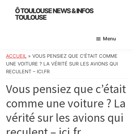
Skip
Skip
Skip
Ô TOULOUSE NEWS & INFOS
to
to
to
TOULOUSE
main
primary
footer
essentiel
content
sidebar
de
Menu
l’actualité
toulousaine
:
ACCUEIL
»
VOUS PENSIEZ QUE C’ÉTAIT COMME
info
UNE VOITURE ? LA VÉRITÉ SUR LES AVIONS QUI
locale,
RECULENT – ICI.FR
société,
Vous pensiez que c’était
culture,
politique,
comme une voiture ? La
météo,
faits
vérité sur les avions qui
divers
et
reculent – ici.fr
initiatives