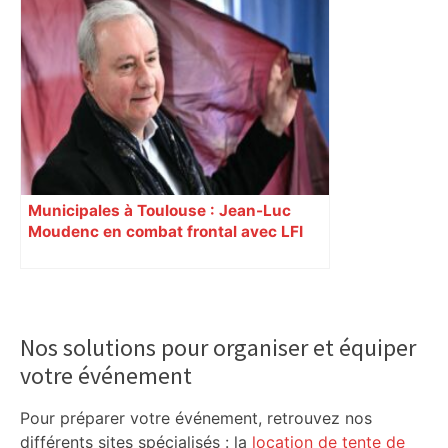
Municipales à Toulouse : Jean-Luc
Moudenc en combat frontal avec LFI
Primary
Sidebar
Nos solutions pour organiser et équiper
votre événement
Pour préparer votre événement, retrouvez nos
différents sites spécialisés : la
location de tente de