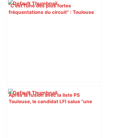
"C’est l’une des plus fortes
fréquentations du circuit" : Toulouse
est-elle la capitale du poker amateur –
ladepeche.fr
Après la fusion avec la liste PS
Toulouse, le candidat LFI salue "une
dynamique qui nous oblige à la
responsabilité" – Franceinfo