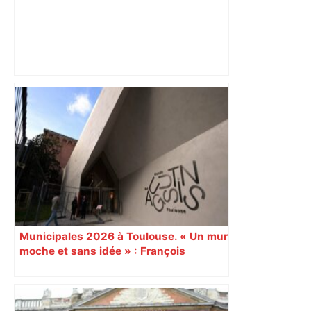
ENTRETIEN. Municipales 2026 à
Toulouse : sous le feu des critiques,
Briançon assume son alliance avec
Piquemal, "ce n’est pas un accord de
postes" – ladepeche.fr
Municipales 2026 à Toulouse. « Un mur
moche et sans idée » : François
Piquemal (LFI), un détracteur de plus
du nouvel accueil du musée des
Augustins