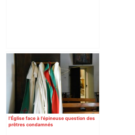
« Rien d'inquiétant » pour Guillaume
Restes, le gardien de Toulouse, après
sa sortie à Metz – L'Équipe
l’Église face à l’épineuse question des
prêtres condamnés