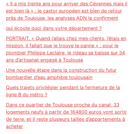
« Il a mis trente ans pour arriver des Cévennes mais il
est bien là » : le castor européen est bien de retour
près de Toulouse, les analyses ADN le confirment
qui écoute quoi dans votre département ?
PORTRAIT. « Quand j’allais chez mes clients, j’étais en
mission, il fallait que je trouve la panne » : pour le
plombier Philippe Leclaire, le rideau se baisse sur 34
ans d’artisanat engagé à Toulouse
Une nouvelle étape dans la construction du futur
bombardier d’eau amphibie toulousain
Quels trajets privilégier pendant la fermeture de la
ligne B du métro ?
Dans ce quartier de Toulouse proche du canal, 33
logements neufs à partir de 164800 euros vont sortir
de terre, et il reste plusieurs tailles d’appartements à
acheter