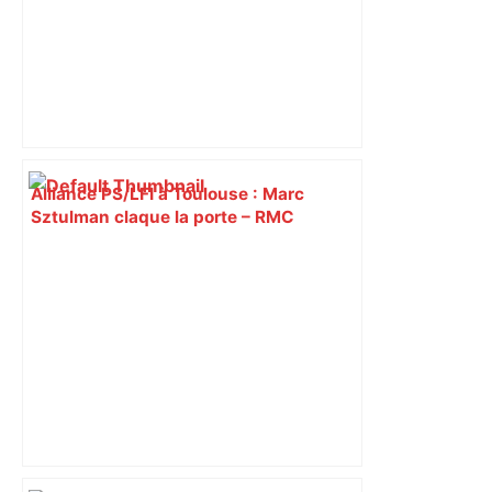
Alliance PS/LFI à Toulouse : Marc
Sztulman claque la porte – RMC