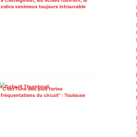
à Castelginest, les écoles rouvrent, le
cobra venimeux toujours introuvable
"C’est l’une des plus fortes
fréquentations du circuit" : Toulouse
est-elle la capitale du poker amateur –
ladepeche.fr