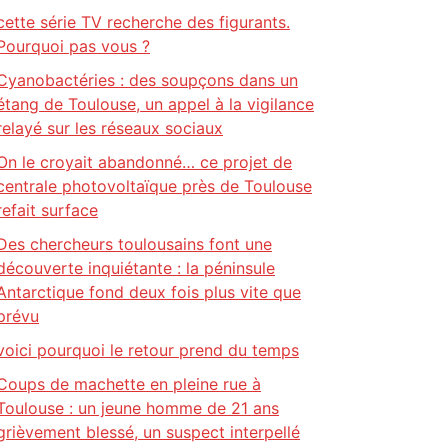
cette série TV recherche des figurants.
Pourquoi pas vous ?
Cyanobactéries : des soupçons dans un
étang de Toulouse, un appel à la vigilance
relayé sur les réseaux sociaux
On le croyait abandonné… ce projet de
centrale photovoltaïque près de Toulouse
refait surface
Des chercheurs toulousains font une
découverte inquiétante : la péninsule
Antarctique fond deux fois plus vite que
prévu
voici pourquoi le retour prend du temps
Coups de machette en pleine rue à
Toulouse : un jeune homme de 21 ans
grièvement blessé, un suspect interpellé