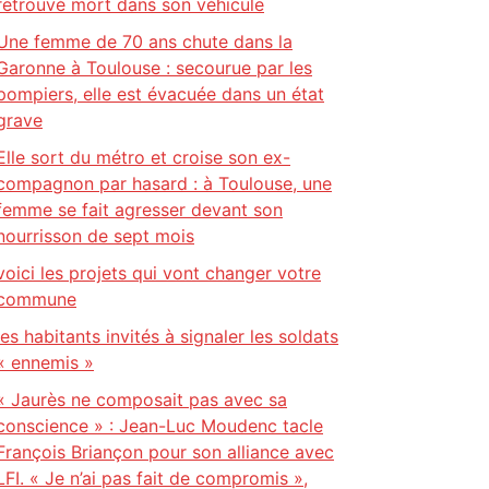
retrouvé mort dans son véhicule
Une femme de 70 ans chute dans la
Garonne à Toulouse : secourue par les
pompiers, elle est évacuée dans un état
grave
Elle sort du métro et croise son ex-
compagnon par hasard : à Toulouse, une
femme se fait agresser devant son
nourrisson de sept mois
voici les projets qui vont changer votre
commune
les habitants invités à signaler les soldats
« ennemis »
« Jaurès ne composait pas avec sa
conscience » : Jean-Luc Moudenc tacle
François Briançon pour son alliance avec
LFI. « Je n’ai pas fait de compromis »,