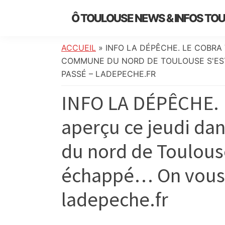
Skip
Skip
Skip
Skip
Ô TOULOUSE NEWS & INFOS TO
to
to
to
to
essentiel
primary
main
primary
footer
de
navigation
content
sidebar
ACCUEIL
»
INFO LA DÉPÊCHE. LE COBRA
l’actualité
COMMUNE DU NORD DE TOULOUSE S'EST
toulousaine
PASSÉ – LADEPECHE.FR
:
INFO LA DÉPÊCHE. 
info
locale,
aperçu ce jeudi d
société,
culture,
du nord de Toulous
politique,
météo,
échappé… On vous d
faits
divers
ladepeche.fr
et
initiatives