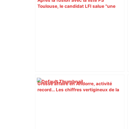
Après la fusion avec la liste PS
Toulouse, le candidat LFI salue "une
dynamique qui nous oblige à la
responsabilité" – Franceinfo
Grosse affaire en Andorre, activité
record… Les chiffres vertigineux de la
fraude fiscale à Toulouse et en Haute-
Garonne – Actu.fr