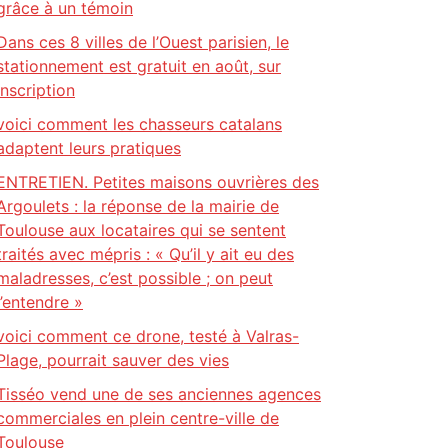
grâce à un témoin
Dans ces 8 villes de l’Ouest parisien, le
stationnement est gratuit en août, sur
inscription
voici comment les chasseurs catalans
adaptent leurs pratiques
ENTRETIEN. Petites maisons ouvrières des
Argoulets : la réponse de la mairie de
Toulouse aux locataires qui se sentent
traités avec mépris : « Qu’il y ait eu des
maladresses, c’est possible ; on peut
l’entendre »
voici comment ce drone, testé à Valras-
Plage, pourrait sauver des vies
Tisséo vend une de ses anciennes agences
commerciales en plein centre-ville de
Toulouse