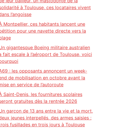
de leur bailleur, un mastodonte de la
solidarité à Toulouse, ces locataires vivent
dans l’angoisse
À Montpellier, ces habitants lancent une
pétition pour une navette directe vers la
plage
Un gigantesque Boeing militaire australien
a fait escale à l’aéroport de Toulouse, voici
pourquoi
A69 : les opposants annoncent un week-
end de mobilisation en octobre avant la
mise en service de l’autoroute
À Saint-Denis, les fournitures scolaires
seront gratuites dès la rentrée 2026
Un garçon de 13 ans entre la vie et la mort,
deux jeunes interpellés, des armes saisies :
trois fusillades en trois jours à Toulouse