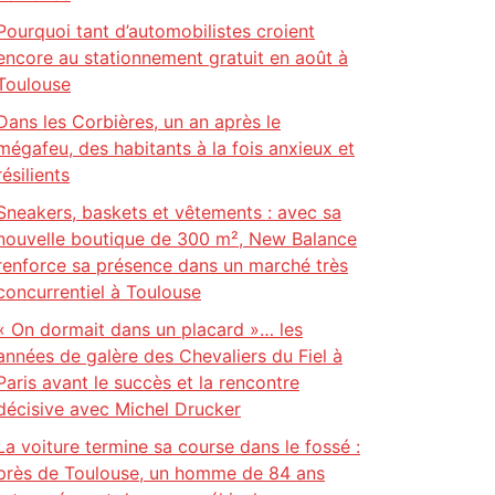
Pourquoi tant d’automobilistes croient
encore au stationnement gratuit en août à
Toulouse
Dans les Corbières, un an après le
mégafeu, des habitants à la fois anxieux et
résilients
Sneakers, baskets et vêtements : avec sa
nouvelle boutique de 300 m², New Balance
renforce sa présence dans un marché très
concurrentiel à Toulouse
« On dormait dans un placard »… les
années de galère des Chevaliers du Fiel à
Paris avant le succès et la rencontre
décisive avec Michel Drucker
La voiture termine sa course dans le fossé :
près de Toulouse, un homme de 84 ans