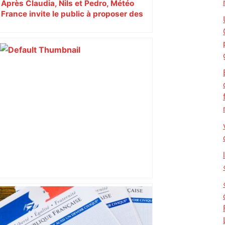
Après Claudia, Nils et Pedro, Météo
France invite le public à proposer des
prénoms pour les tempêtes 2026-2027
Près de Toulouse. "Une brume de
plastique"… La fumée venue du camp
des gens du voyage pollue l'air du