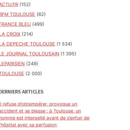
ACTU.FR
(152)
BFM TOULOUSE
(62)
FRANCE BLEU
(499)
LA CROIX
(214)
LA DEPECHE TOULOUSE
(1 534)
LE JOURNAL TOULOUSAIN
(1 395)
LEPARISIEN
(249)
TOULOUSE
(2 000)
DERNIERS ARTICLES
Il refuse d’obtempérer, provoque un
accident et se blesse : à Toulouse, un
homme est interpellé avant de s’enfuir de
l’hôpital avec sa perfusion