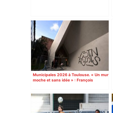
Toulouse : prévisions météo du lundi 18
mai 2026 – Météocity
Municipales 2026 à Toulouse. « Un mur
moche et sans idée » : François
Piquemal (LFI), un détracteur de plus
du nouvel accueil du musée des
Augustins