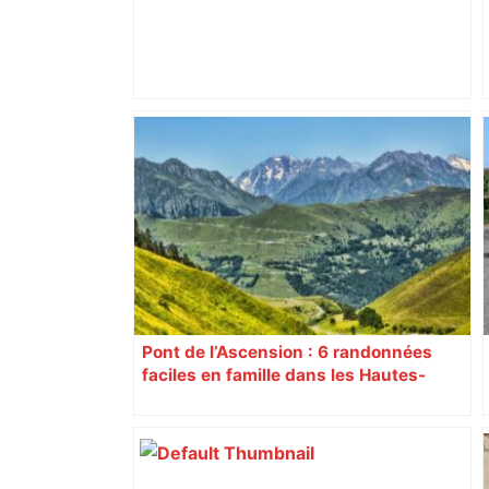
Alliance PS/LFI à Toulouse : Marc
Sztulman claque la porte – RMC
Pont de l’Ascension : 6 randonnées
faciles en famille dans les Hautes-
Pyrénées