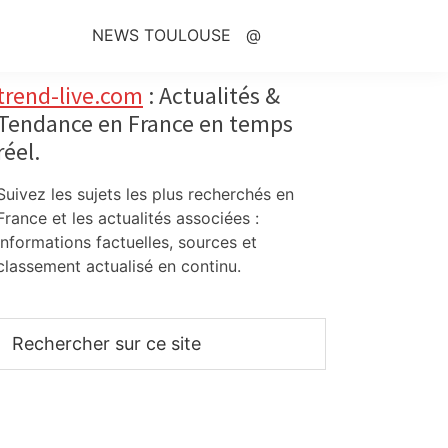
NEWS TOULOUSE
@
Primary
trend-live.com
: Actualités &
Tendance en France en temps
Sidebar
réel.
Suivez les sujets les plus recherchés en
France et les actualités associées :
informations factuelles, sources et
classement actualisé en continu.
Rechercher
sur
ce
site