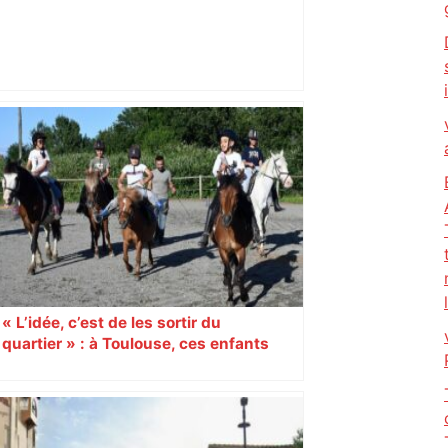
Un octogénaire est décédé ce jeudi à
Toulouse après avoir sauté du pont des
Catalans dans la Garonne –
ladepeche.fr
« L’idée, c’est de les sortir du
quartier » : à Toulouse, ces enfants
s’épanouissent grâce au cheval