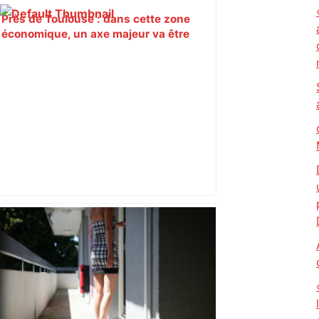
Près de Toulouse : dans cette zone
économique, un axe majeur va être
fermé en fin de soirée, voici les
déviations – Actu.fr
Si vous prenez le tram à Toulouse,
attention : la ligne T1 sera à l’arrêt trois
soirs cette semaine, voici les
alternatives – ladepeche.fr