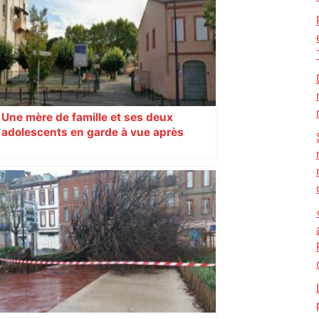
Une mère de famille et ses deux
adolescents en garde à vue après
s’être introduits armés dans un collège
de Toulouse