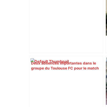
Deux absences importantes dans le
groupe du Toulouse FC pour le match
face au FC Nantes – MadeinFoot.com