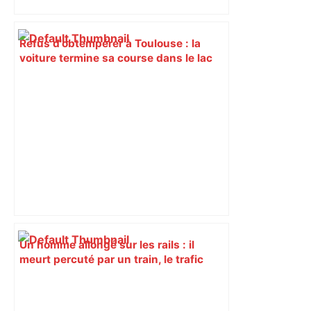
Refus d'obtempérer à Toulouse : la
voiture termine sa course dans le lac
de la Reynerie – francebleu.fr
Un homme allongé sur les rails : il
meurt percuté par un train, le trafic
ferroviaire à l’arrêt dans le Lauragais,
au sud de Toulouse – ladepeche.fr