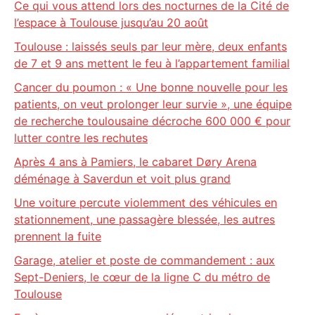
Ce qui vous attend lors des nocturnes de la Cité de
l’espace à Toulouse jusqu’au 20 août
Toulouse : laissés seuls par leur mère, deux enfants
de 7 et 9 ans mettent le feu à l’appartement familial
Cancer du poumon : « Une bonne nouvelle pour les
patients, on veut prolonger leur survie », une équipe
de recherche toulousaine décroche 600 000 € pour
lutter contre les rechutes
Après 4 ans à Pamiers, le cabaret Døry Arena
déménage à Saverdun et voit plus grand
Une voiture percute violemment des véhicules en
stationnement, une passagère blessée, les autres
prennent la fuite
Garage, atelier et poste de commandement : aux
Sept-Deniers, le cœur de la ligne C du métro de
Toulouse