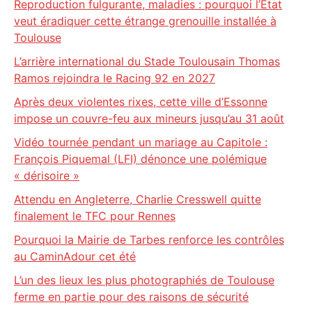
Reproduction fulgurante, maladies : pourquoi l’État
veut éradiquer cette étrange grenouille installée à
Toulouse
L’arrière international du Stade Toulousain Thomas
Ramos rejoindra le Racing 92 en 2027
Après deux violentes rixes, cette ville d’Essonne
impose un couvre-feu aux mineurs jusqu’au 31 août
Vidéo tournée pendant un mariage au Capitole :
François Piquemal (LFI) dénonce une polémique
« dérisoire »
Attendu en Angleterre, Charlie Cresswell quitte
finalement le TFC pour Rennes
Pourquoi la Mairie de Tarbes renforce les contrôles
au CaminAdour cet été
L’un des lieux les plus photographiés de Toulouse
ferme en partie pour des raisons de sécurité