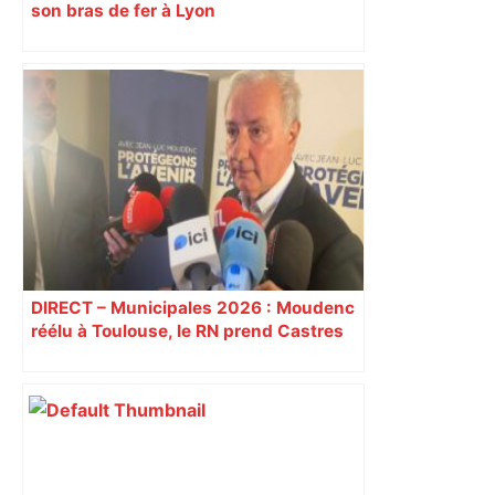
son bras de fer à Lyon
DIRECT – Municipales 2026 : Moudenc
réélu à Toulouse, le RN prend Castres
et Carcassonne