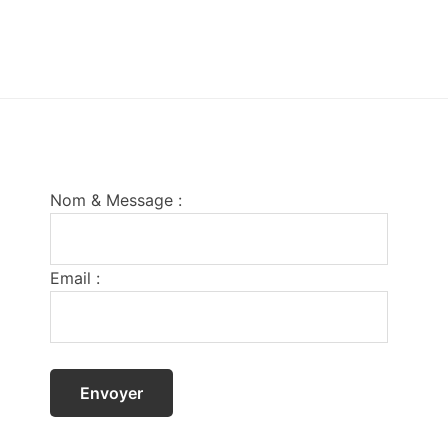
Footer
Nom & Message :
Email :