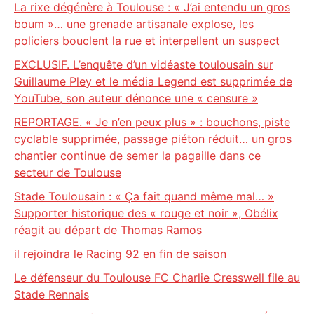
La rixe dégénère à Toulouse : « J’ai entendu un gros
boum »… une grenade artisanale explose, les
policiers bouclent la rue et interpellent un suspect
EXCLUSIF. L’enquête d’un vidéaste toulousain sur
Guillaume Pley et le média Legend est supprimée de
YouTube, son auteur dénonce une « censure »
REPORTAGE. « Je n’en peux plus » : bouchons, piste
cyclable supprimée, passage piéton réduit… un gros
chantier continue de semer la pagaille dans ce
secteur de Toulouse
Stade Toulousain : « Ça fait quand même mal… »
Supporter historique des « rouge et noir », Obélix
réagit au départ de Thomas Ramos
il rejoindra le Racing 92 en fin de saison
Le défenseur du Toulouse FC Charlie Cresswell file au
Stade Rennais