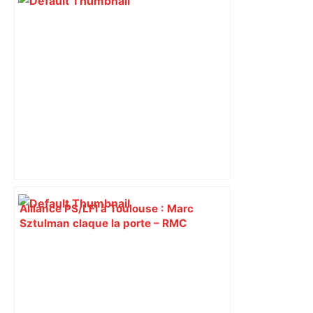
Alliance PS/LFI à Toulouse : Marc
Sztulman claque la porte – RMC