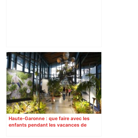
DIRECT. TFC-OM : Toulouse vise une
nouvelle victoire, trois jours après le
quart de finale de Coupe ! Suivez le
match de Ligue 1 en live – ladepeche.fr
Haute-Garonne : que faire avec les
enfants pendant les vacances de
février ?