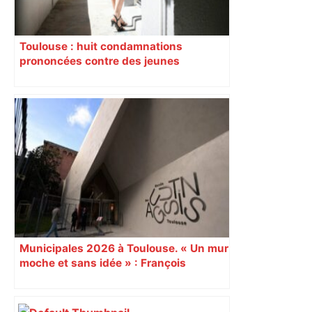
Toulouse : huit condamnations
prononcées contre des jeunes
impliqués dans la prostitution
d’adolescentes
Municipales 2026 à Toulouse. « Un mur
moche et sans idée » : François
Piquemal (LFI), un détracteur de plus
du nouvel accueil du musée des
Augustins