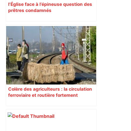
l’Église face à l’épineuse question des
prêtres condamnés
Colère des agriculteurs : la circulation
ferroviaire et routière fortement
perturbée en Haute-Garonne, l’A61
bloquée