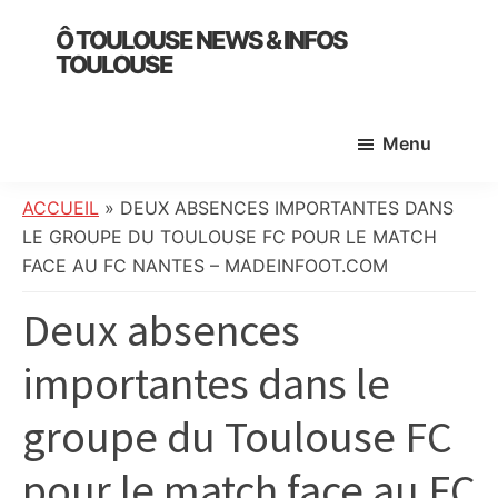
Skip
Skip
Skip
Ô TOULOUSE NEWS & INFOS
to
to
to
TOULOUSE
main
primary
footer
essentiel
content
sidebar
de
Menu
l’actualité
toulousaine
:
ACCUEIL
»
DEUX ABSENCES IMPORTANTES DANS
info
LE GROUPE DU TOULOUSE FC POUR LE MATCH
locale,
FACE AU FC NANTES – MADEINFOOT.COM
société,
Deux absences
culture,
politique,
importantes dans le
météo,
faits
groupe du Toulouse FC
divers
et
pour le match face au FC
initiatives