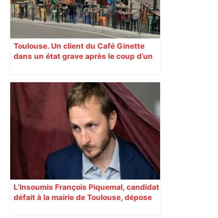
l’espace public – ladepeche.fr
Toulouse. Un client du Café Ginette
dans un état grave après le coup d’un
videur : que s’est-il passé ?
L’Insoumis François Piquemal, candidat
défait à la mairie de Toulouse, dépose
un recours pour contester l’élection de
Jean-Luc Moudenc