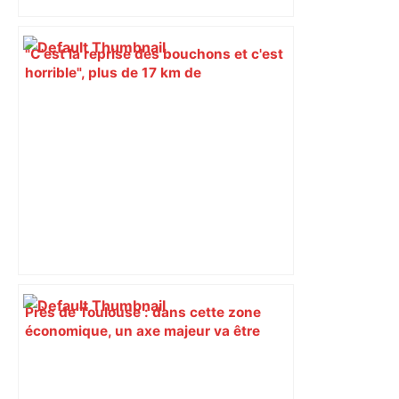
"C'est la reprise des bouchons et c'est
horrible", plus de 17 km de
ralentissements autour de Toulouse ce
jeudi matin, on vous donne les
secteurs à éviter – ladepeche.fr
Près de Toulouse : dans cette zone
économique, un axe majeur va être
fermé en fin de soirée, voici les
déviations – Actu.fr