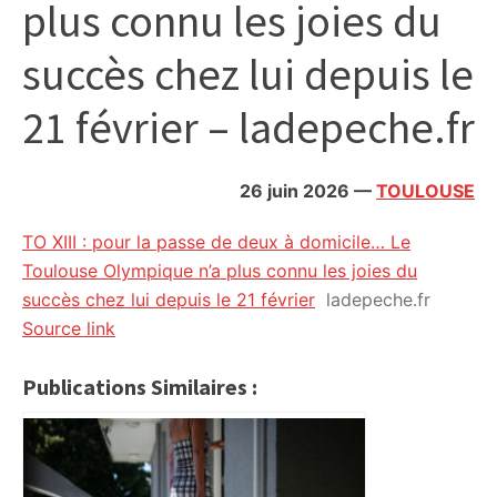
plus connu les joies du
citoyennes
succès chez lui depuis le
21 février – ladepeche.fr
26 juin 2026
—
TOULOUSE
TO XIII : pour la passe de deux à domicile… Le
Toulouse Olympique n’a plus connu les joies du
succès chez lui depuis le 21 février
ladepeche.fr
Source link
Publications Similaires :