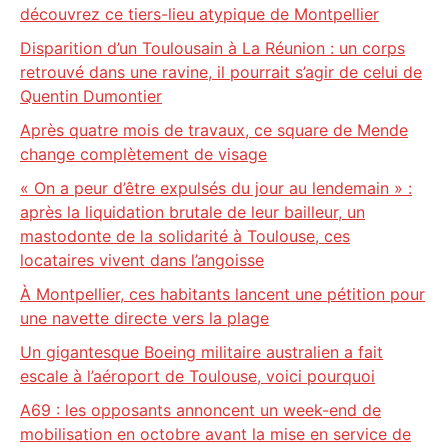
découvrez ce tiers-lieu atypique de Montpellier
Disparition d’un Toulousain à La Réunion : un corps
retrouvé dans une ravine, il pourrait s’agir de celui de
Quentin Dumontier
Après quatre mois de travaux, ce square de Mende
change complètement de visage
« On a peur d’être expulsés du jour au lendemain » :
après la liquidation brutale de leur bailleur, un
mastodonte de la solidarité à Toulouse, ces
locataires vivent dans l’angoisse
À Montpellier, ces habitants lancent une pétition pour
une navette directe vers la plage
Un gigantesque Boeing militaire australien a fait
escale à l’aéroport de Toulouse, voici pourquoi
A69 : les opposants annoncent un week-end de
mobilisation en octobre avant la mise en service de