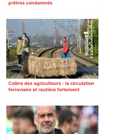
prêtres condamnés
Colère des agriculteurs : la circulation
ferroviaire et routière fortement
perturbée en Haute-Garonne, l’A61
bloquée