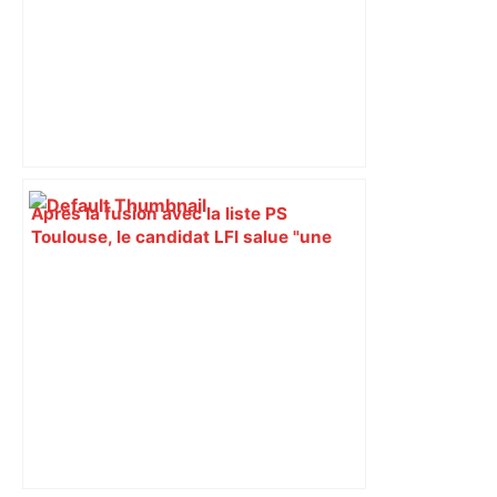
Après la fusion avec la liste PS
Toulouse, le candidat LFI salue "une
dynamique qui nous oblige à la
responsabilité" – Franceinfo