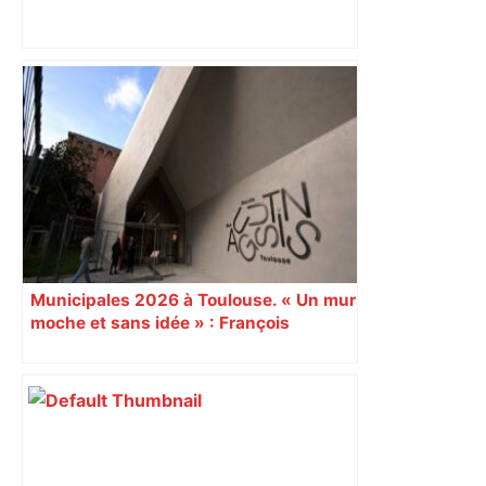
Mort mystérieuse près de Toulouse :
une émission de M6 revient sur l'affaire
Christian Abraham, retrouvé la gorge
tranchée et recouvert de feuilles il y a
deux ans – ladepeche.fr
Municipales 2026 à Toulouse. « Un mur
moche et sans idée » : François
Piquemal (LFI), un détracteur de plus
du nouvel accueil du musée des
Augustins