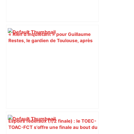
« Rien d'inquiétant » pour Guillaume
Restes, le gardien de Toulouse, après
sa sortie à Metz – L'Équipe
Espoirs fédéraux (1/2 finale) : le TOEC-
TOAC-FCT s'offre une finale au bout du
suspense – ladepeche.fr