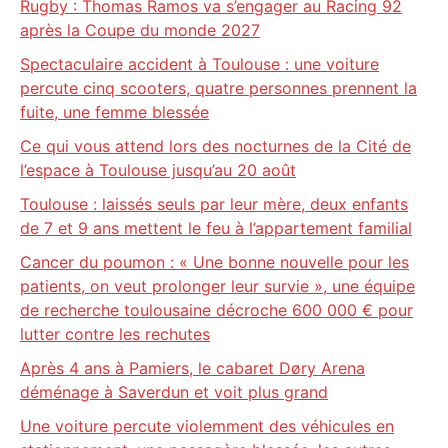
Rugby : Thomas Ramos va s’engager au Racing 92
après la Coupe du monde 2027
Spectaculaire accident à Toulouse : une voiture
percute cinq scooters, quatre personnes prennent la
fuite, une femme blessée
Ce qui vous attend lors des nocturnes de la Cité de
l’espace à Toulouse jusqu’au 20 août
Toulouse : laissés seuls par leur mère, deux enfants
de 7 et 9 ans mettent le feu à l’appartement familial
Cancer du poumon : « Une bonne nouvelle pour les
patients, on veut prolonger leur survie », une équipe
de recherche toulousaine décroche 600 000 € pour
lutter contre les rechutes
Après 4 ans à Pamiers, le cabaret Døry Arena
déménage à Saverdun et voit plus grand
Une voiture percute violemment des véhicules en