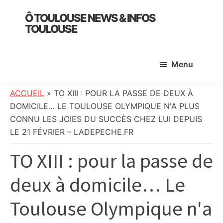
Skip
Skip
Skip
Ô TOULOUSE NEWS & INFOS
to
to
to
TOULOUSE
main
primary
footer
essentiel
content
sidebar
de
Menu
l’actualité
toulousaine
:
ACCUEIL
»
TO XIII : POUR LA PASSE DE DEUX À
info
DOMICILE… LE TOULOUSE OLYMPIQUE N'A PLUS
locale,
CONNU LES JOIES DU SUCCÈS CHEZ LUI DEPUIS
société,
LE 21 FÉVRIER – LADEPECHE.FR
culture,
TO XIII : pour la passe de
politique,
météo,
deux à domicile… Le
faits
divers
Toulouse Olympique n'a
et
initiatives