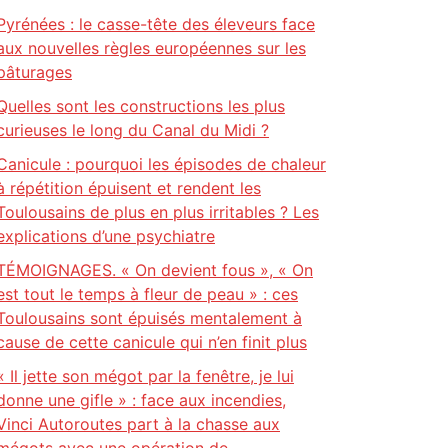
Pyrénées : le casse-tête des éleveurs face
aux nouvelles règles européennes sur les
pâturages
Quelles sont les constructions les plus
curieuses le long du Canal du Midi ?
Canicule : pourquoi les épisodes de chaleur
à répétition épuisent et rendent les
Toulousains de plus en plus irritables ? Les
explications d’une psychiatre
TÉMOIGNAGES. « On devient fous », « On
est tout le temps à fleur de peau » : ces
Toulousains sont épuisés mentalement à
cause de cette canicule qui n’en finit plus
« Il jette son mégot par la fenêtre, je lui
donne une gifle » : face aux incendies,
Vinci Autoroutes part à la chasse aux