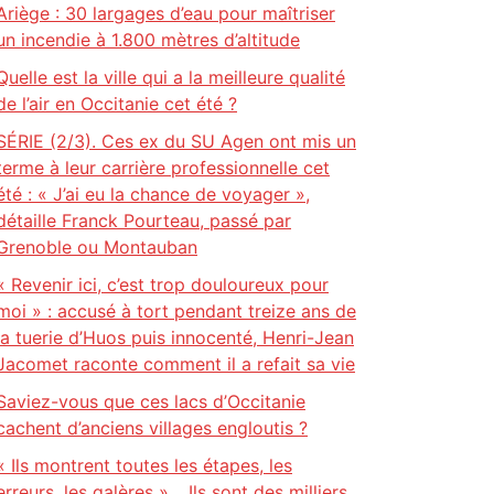
Ariège : 30 largages d’eau pour maîtriser
un incendie à 1.800 mètres d’altitude
Quelle est la ville qui a la meilleure qualité
de l’air en Occitanie cet été ?
SÉRIE (2/3). Ces ex du SU Agen ont mis un
terme à leur carrière professionnelle cet
été : « J’ai eu la chance de voyager »,
détaille Franck Pourteau, passé par
Grenoble ou Montauban
« Revenir ici, c’est trop douloureux pour
moi » : accusé à tort pendant treize ans de
la tuerie d’Huos puis innocenté, Henri-Jean
Jacomet raconte comment il a refait sa vie
Saviez-vous que ces lacs d’Occitanie
cachent d’anciens villages engloutis ?
« Ils montrent toutes les étapes, les
erreurs, les galères »… Ils sont des milliers