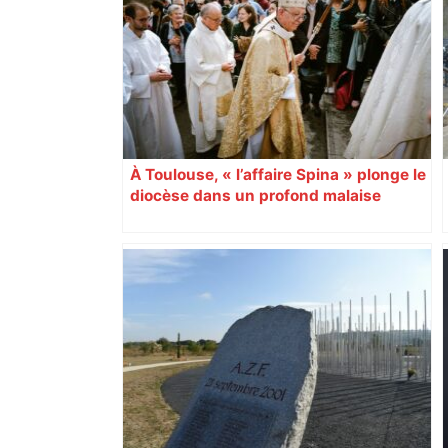
À Toulouse, « l’affaire Spina » plonge le
diocèse dans un profond malaise