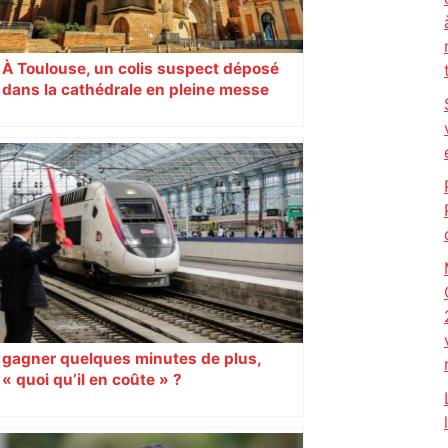
À Toulouse, un colis suspect déposé
dans la cathédrale en pleine messe
gagner quelques minutes de plus,
« quoi qu’il en coûte » ?