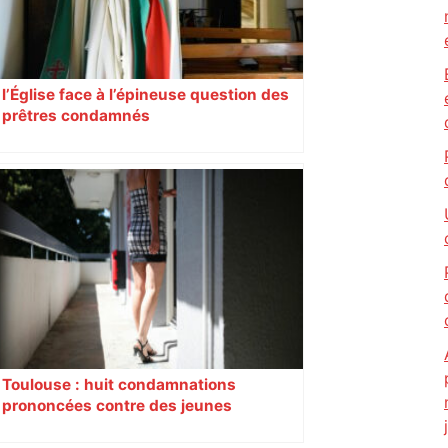
l’Église face à l’épineuse question des
prêtres condamnés
Toulouse : huit condamnations
prononcées contre des jeunes
impliqués dans la prostitution
d’adolescentes