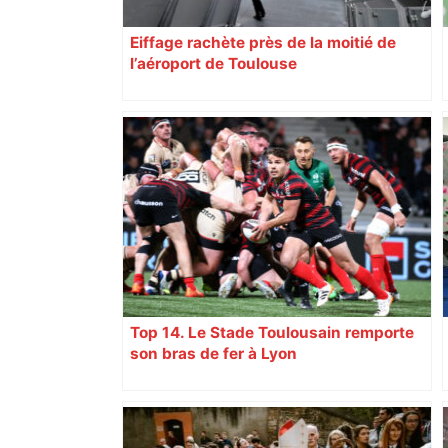
Eiffage rachète près de la moitié de
l’aéroport de Toulouse
Top 14. Le Stade Toulousain remporte
son bras de fer à Lyon