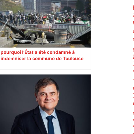
Exemple à Toulouse et à Tarbes, avec
l’escalade qui espère dépasser le mur
d’indifférence des quartiers populaires.
Reportage
pourquoi l’État a été condamné à
indemniser la commune de Toulouse