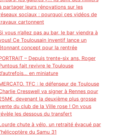
à partager leurs rénovations sur les
réseaux sociaux : pourquoi ces vidéos de
travaux cartonnent
Si vous n’allez pas au bar, le bar viendra à
vous! Ce Toulousain inventif lance un
étonnant concept pour la rentrée
PORTRAIT – Depuis trente-six ans, Roger
Puntous fait revivre le Toulouse
d’autrefois… en miniature
MERCATO. TFC : le défenseur de Toulouse
Charlie Cresswell va signer à Rennes pour
25M€, devenant la deuxième plus grosse
vente du club de la Ville rose ! On vous
révèle les dessous du transfert
Lourde chute à vélo, un retraité évacué par
l’hélicoptère du Samu 31