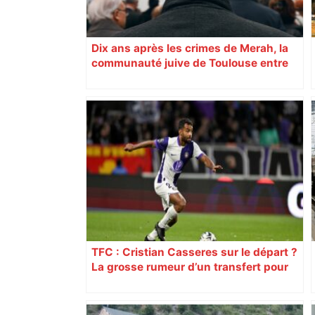
Dix ans après les crimes de Merah, la
communauté juive de Toulouse entre
inquiétude et besoin d’espoir
TFC : Cristian Casseres sur le départ ?
La grosse rumeur d’un transfert pour
l’un des meilleurs joueurs toulousains