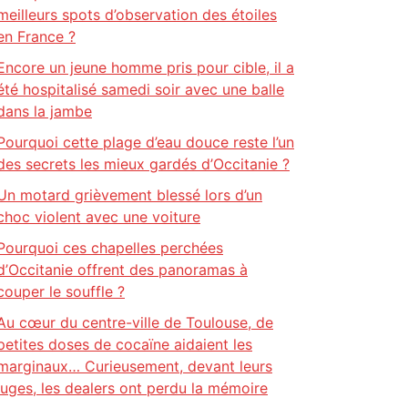
meilleurs spots d’observation des étoiles
en France ?
Encore un jeune homme pris pour cible, il a
été hospitalisé samedi soir avec une balle
dans la jambe
Pourquoi cette plage d’eau douce reste l’un
des secrets les mieux gardés d’Occitanie ?
Un motard grièvement blessé lors d’un
choc violent avec une voiture
Pourquoi ces chapelles perchées
d’Occitanie offrent des panoramas à
couper le souffle ?
Au cœur du centre-ville de Toulouse, de
petites doses de cocaïne aidaient les
marginaux… Curieusement, devant leurs
juges, les dealers ont perdu la mémoire