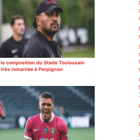
la composition du Stade Toulousain
très remaniée à Perpignan