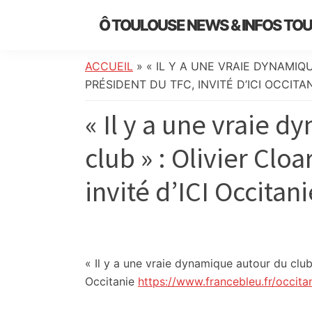
Skip
Skip
Skip
Skip
Ô TOULOUSE NEWS & INFOS TO
to
to
to
to
essentiel
primary
main
primary
footer
de
navigation
content
sidebar
ACCUEIL
»
« IL Y A UNE VRAIE DYNAMIQ
l’actualité
PRÉSIDENT DU TFC, INVITÉ D’ICI OCCITA
toulousaine
« Il y a une vraie 
:
info
club » : Olivier Clo
locale,
société,
invité d’ICI Occitani
culture,
politique,
météo,
faits
divers
« Il y a une vraie dynamique autour du club 
et
Occitanie
https://www.francebleu.fr/occit
initiatives