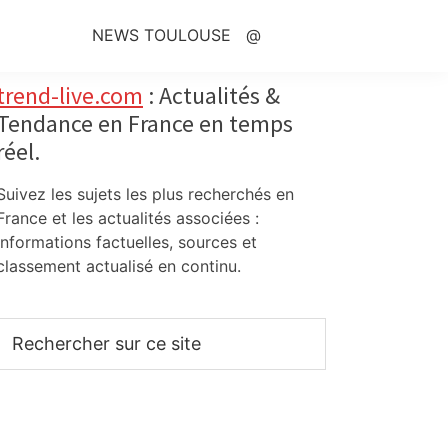
NEWS TOULOUSE
@
Primary
trend-live.com
: Actualités &
Tendance en France en temps
Sidebar
réel.
Suivez les sujets les plus recherchés en
France et les actualités associées :
informations factuelles, sources et
classement actualisé en continu.
Rechercher
sur
ce
site