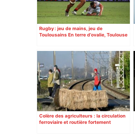
Rugby : jeu de mains, jeu de
Toulousains En terre d’ovalie, Toulouse
est capitale avec son club, le Stade
toulousain, accumulant les titres, mais
revendiquant surtout son art du jeu en
mouvement, vif et spectaculaire.
Décryptage. Série (4 / 10)
Colère des agriculteurs : la circulation
ferroviaire et routière fortement
perturbée en Haute-Garonne, l’A61
bloquée