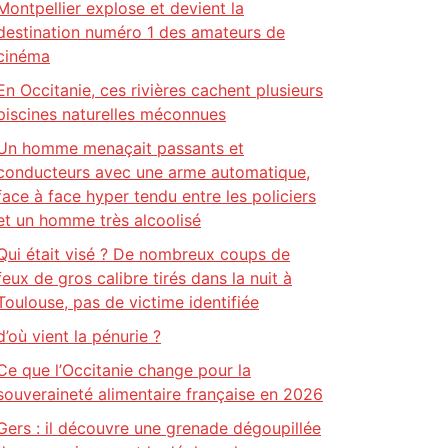
Montpellier explose et devient la
destination numéro 1 des amateurs de
cinéma
En Occitanie, ces rivières cachent plusieurs
piscines naturelles méconnues
Un homme menaçait passants et
conducteurs avec une arme automatique,
face à face hyper tendu entre les policiers
et un homme très alcoolisé
Qui était visé ? De nombreux coups de
feux de gros calibre tirés dans la nuit à
Toulouse, pas de victime identifiée
d’où vient la pénurie ?
Ce que l’Occitanie change pour la
souveraineté alimentaire française en 2026
Gers : il découvre une grenade dégoupillée