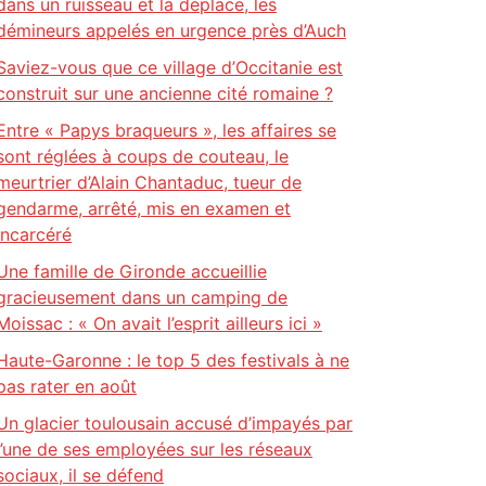
dans un ruisseau et la déplace, les
démineurs appelés en urgence près d’Auch
Saviez-vous que ce village d’Occitanie est
construit sur une ancienne cité romaine ?
Entre « Papys braqueurs », les affaires se
sont réglées à coups de couteau, le
meurtrier d’Alain Chantaduc, tueur de
gendarme, arrêté, mis en examen et
incarcéré
Une famille de Gironde accueillie
gracieusement dans un camping de
Moissac : « On avait l’esprit ailleurs ici »
Haute-Garonne : le top 5 des festivals à ne
pas rater en août
Un glacier toulousain accusé d’impayés par
l’une de ses employées sur les réseaux
sociaux, il se défend