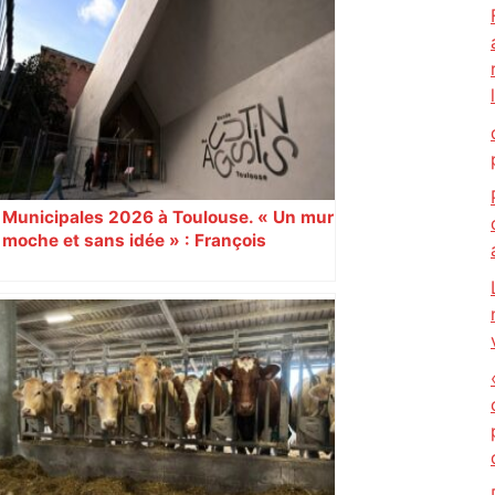
Municipales 2026 à Toulouse. « Un mur
moche et sans idée » : François
Piquemal (LFI), un détracteur de plus
du nouvel accueil du musée des
Augustins