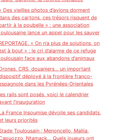
« Des vieilles photos d’avions dorment
dans des cartons, ces trésors risquent de
partir à la poubelle » : une association
toulousaine lance un appel pour les sauver
REPORTAGE. « On n’a plus de solutions, on
est à bout » : le cri d’alarme de ce refuge
toulousain face aux abandons d’animaux
Drones, CRS, douaniers… un important
dispositif déployé à la frontière franco-
espagnole dans les Pyrénées-Orientales
les rails sont posés, voici le calendrier
avant l’inauguration
La France Insoumise dévoile ses candidats,
et leurs priorités
Stade Toulousain : Menoncello, Mallia,
Capuozzo, Ntamack… Quels joueurs ont