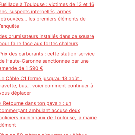
Fusillade à Toulouse : victimes de 13 et 16
ans, suspects interpellés, armes
retrouvées… les premiers éléments de
l’enquête
des brumisateurs installés dans ce square
pour faire face aux fortes chaleurs
Prix des carburants : cette station-service
de Haute-Garonne sanctionnée par une
amende de 1 590 €
Le Câble C1 fermé jusqu’au 13 août :
navette, bus… voici comment continuer à
vous déplacer
« Retourne dans ton pays » : un
commerçant ambulant accuse deux
policiers municipaux de Toulouse, la mairie
dément