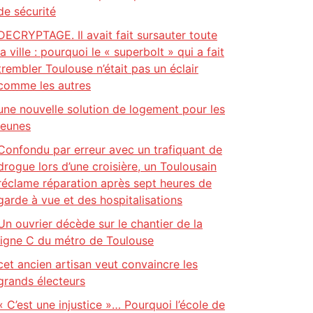
de sécurité
DECRYPTAGE. Il avait fait sursauter toute
la ville : pourquoi le « superbolt » qui a fait
trembler Toulouse n’était pas un éclair
comme les autres
une nouvelle solution de logement pour les
jeunes
Confondu par erreur avec un trafiquant de
drogue lors d’une croisière, un Toulousain
réclame réparation après sept heures de
garde à vue et des hospitalisations
Un ouvrier décède sur le chantier de la
ligne C du métro de Toulouse
cet ancien artisan veut convaincre les
grands électeurs
« C’est une injustice »… Pourquoi l’école de