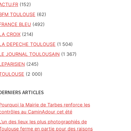
ACTU.FR
(152)
BFM TOULOUSE
(62)
FRANCE BLEU
(492)
LA CROIX
(214)
LA DEPECHE TOULOUSE
(1 504)
LE JOURNAL TOULOUSAIN
(1 367)
LEPARISIEN
(245)
TOULOUSE
(2 000)
DERNIERS ARTICLES
Pourquoi la Mairie de Tarbes renforce les
contrôles au CaminAdour cet été
L’un des lieux les plus photographiés de
Toulouse ferme en partie pour des raisons