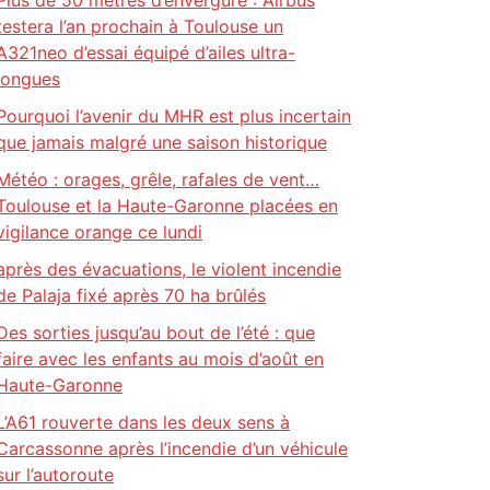
Plus de 50 mètres d’envergure : Airbus
testera l’an prochain à Toulouse un
A321neo d’essai équipé d’ailes ultra-
longues
Pourquoi l’avenir du MHR est plus incertain
que jamais malgré une saison historique
Météo : orages, grêle, rafales de vent…
Toulouse et la Haute-Garonne placées en
vigilance orange ce lundi
après des évacuations, le violent incendie
de Palaja fixé après 70 ha brûlés
Des sorties jusqu’au bout de l’été : que
faire avec les enfants au mois d’août en
Haute-Garonne
L’A61 rouverte dans les deux sens à
Carcassonne après l’incendie d’un véhicule
sur l’autoroute