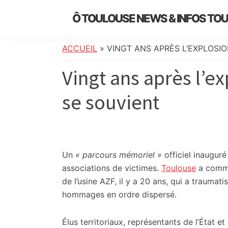
Skip
Skip
Skip
Skip
Ô TOULOUSE NEWS & INFOS TO
to
to
to
to
essentiel
primary
main
primary
footer
de
navigation
content
sidebar
ACCUEIL
»
VINGT ANS APRÈS L’EXPLOSIO
l’actualité
Vingt ans après l’e
toulousaine
:
se souvient
info
locale,
société,
culture,
politique,
Un
« parcours mémoriel »
officiel inauguré
météo,
associations de victimes.
Toulouse
a commé
faits
de l’usine AZF, il y a 20 ans, qui a traumati
divers
hommages en ordre dispersé.
et
initiatives
Élus territoriaux, représentants de l’État e