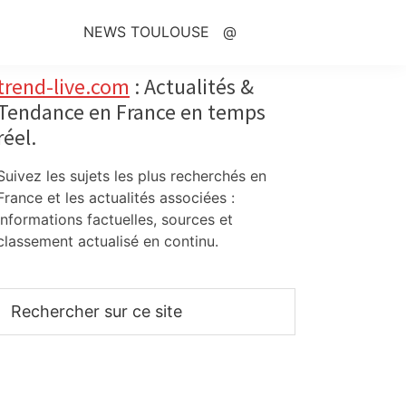
NEWS TOULOUSE
@
Primary
trend-live.com
: Actualités &
Tendance en France en temps
Sidebar
réel.
Suivez les sujets les plus recherchés en
France et les actualités associées :
informations factuelles, sources et
classement actualisé en continu.
Rechercher
sur
ce
site