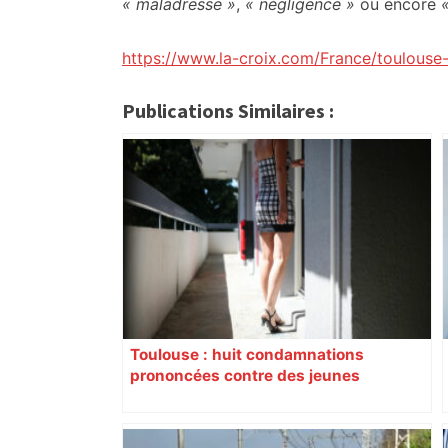
« maladresse »
,
« négligence »
ou encore
https://www.la-croix.com/France/toulouse-
Publications Similaires :
Toulouse : huit condamnations
prononcées contre des jeunes
impliqués dans la prostitution
d’adolescentes