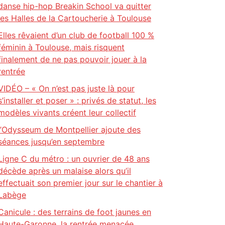
danse hip-hop Breakin School va quitter
les Halles de la Cartoucherie à Toulouse
Elles rêvaient d’un club de football 100 %
féminin à Toulouse, mais risquent
finalement de ne pas pouvoir jouer à la
rentrée
VIDÉO – « On n’est pas juste là pour
s’installer et poser » : privés de statut, les
modèles vivants créent leur collectif
l’Odysseum de Montpellier ajoute des
séances jusqu’en septembre
Ligne C du métro : un ouvrier de 48 ans
décède après un malaise alors qu’il
effectuait son premier jour sur le chantier à
Labège
Canicule : des terrains de foot jaunes en
Haute-Garonne, la rentrée menacée