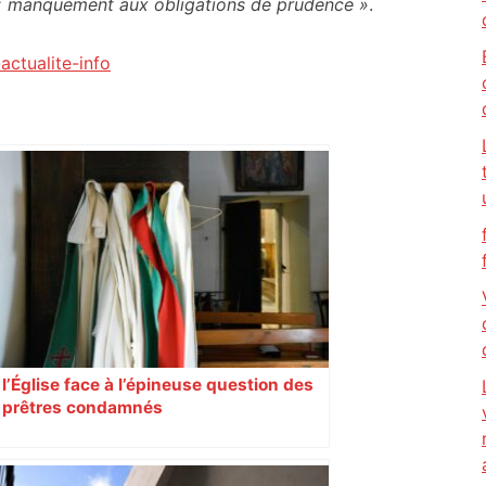
« manquement aux obligations de prudence »
.
actualite-info
l’Église face à l’épineuse question des
prêtres condamnés