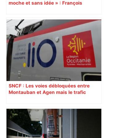
moche et sans idée » : François
Piquemal (LFI), un détracteur de plus
du nouvel accueil du musée des
Augustins
SNCF : Les voies débloquées entre
Montauban et Agen mais le trafic
toujours perturbé entre Toulouse, Agen
et Auch