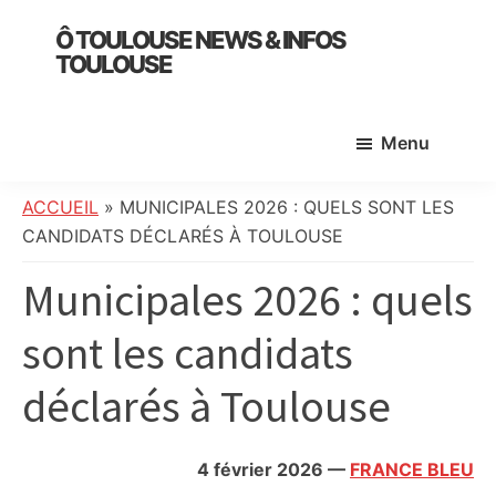
Skip
Skip
Skip
Ô TOULOUSE NEWS & INFOS
to
to
to
TOULOUSE
main
primary
footer
essentiel
content
sidebar
de
Menu
l’actualité
toulousaine
:
ACCUEIL
»
MUNICIPALES 2026 : QUELS SONT LES
info
CANDIDATS DÉCLARÉS À TOULOUSE
locale,
Municipales 2026 : quels
société,
culture,
sont les candidats
politique,
météo,
déclarés à Toulouse
faits
divers
et
4 février 2026
—
FRANCE BLEU
initiatives