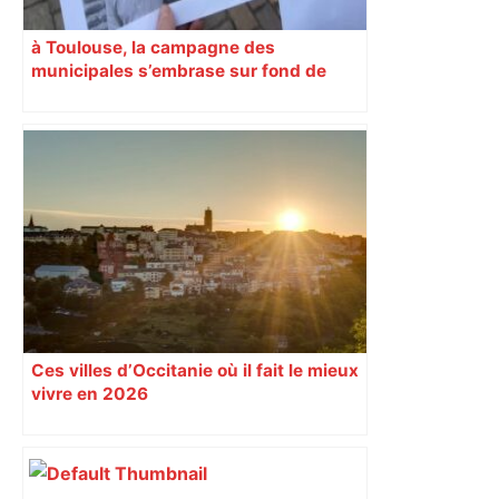
à Toulouse, la campagne des
municipales s’embrase sur fond de
montage truqué à l’IA
Ces villes d’Occitanie où il fait le mieux
vivre en 2026