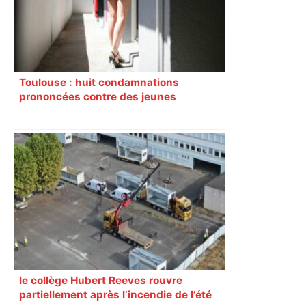
Toulouse : huit condamnations
prononcées contre des jeunes
impliqués dans la prostitution
d’adolescentes
le collège Hubert Reeves rouvre
partiellement après l’incendie de l’été