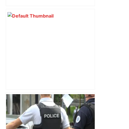
Top 14 : Perpignan mate le leader
Toulouse et quitte la dernière place –
lanouvellerepublique.fr