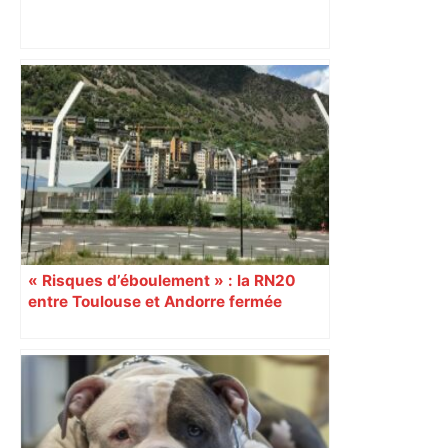
Top 14: comment Perpignan a une
nouvelle fois fait tomber Toulouse? –
RMC Sport
« Risques d’éboulement » : la RN20
entre Toulouse et Andorre fermée
plusieurs jours, la Région Occitanie
renforce les trains