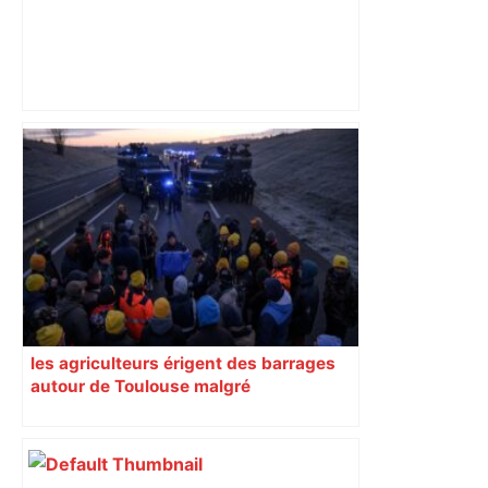
Top 14: comment Perpignan a une
nouvelle fois fait tomber Toulouse? –
RMC Sport
les agriculteurs érigent des barrages
autour de Toulouse malgré
l’interdiction de la préfecture