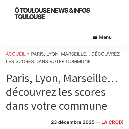
Skip
Skip
Skip
Ô TOULOUSE NEWS & INFOS
to
to
to
TOULOUSE
main
primary
footer
essentiel
content
sidebar
de
Menu
l’actualité
toulousaine
:
ACCUEIL
»
PARIS, LYON, MARSEILLE… DÉCOUVREZ
info
LES SCORES DANS VOTRE COMMUNE
locale,
Paris, Lyon, Marseille…
société,
culture,
découvrez les scores
politique,
météo,
dans votre commune
faits
divers
et
23 décembre 2025
—
LA CROIX
initiatives