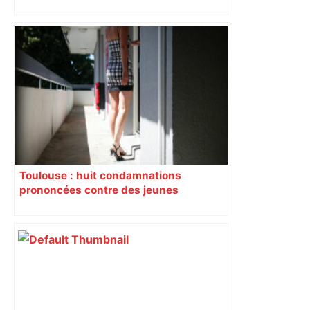
perturbée en Haute-Garonne, l’A61
bloquée
Toulouse : huit condamnations
prononcées contre des jeunes
impliqués dans la prostitution
d’adolescentes