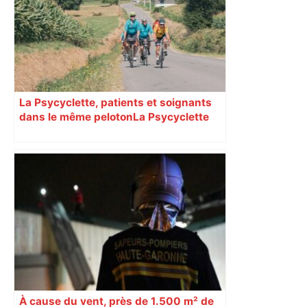
La Psycyclette, patients et soignants
dans le même peloton​​​​​​ La Psycyclette
est une randonnée à vélo de plus de
1000 kilomètres mêlant des personnes
vivant avec des troubles psychiques,
des soignants et des cyclotouristes.
« La Croix » a participé en septembre à
sa septième édition, du Mont-Saint-
Michel à Toulouse.
À cause du vent, près de 1.500 m² de