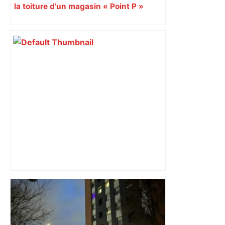
la toiture d’un magasin « Point P »
s’effondrent à Toulouse
DIRECT. Colère des agriculteurs :
mobilisation agricole à Toulouse ce
samedi, 113 vaches abattues en Ariège
– ladepeche.fr