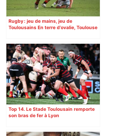
Rugby : jeu de mains, jeu de
Toulousains En terre d’ovalie, Toulouse
est capitale avec son club, le Stade
toulousain, accumulant les titres, mais
revendiquant surtout son art du jeu en
mouvement, vif et spectaculaire.
Décryptage. Série (4 / 10)
Top 14. Le Stade Toulousain remporte
son bras de fer à Lyon