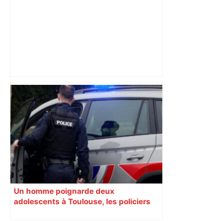
les agriculteurs manifestent malgré les
interdictions
Un homme poignarde deux
adolescents à Toulouse, les policiers
font feu