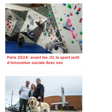
Paris 2024 : avant les JO, le sport outil
d’innovation sociale Avec son
programme « Impact 2024 », le Comité
d’organisation des Jeux de Paris
soutient depuis deux ans des
centaines de projets à vocation sociale.
Exemple à Toulouse et à Tarbes, avec
l’escalade qui espère dépasser le mur
d’indifférence des quartiers populaires.
Reportage