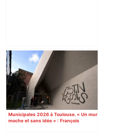
Top 14 : Perpignan mate le leader
Toulouse et quitte la dernière place –
lanouvellerepublique.fr
Municipales 2026 à Toulouse. « Un mur
moche et sans idée » : François
Piquemal (LFI), un détracteur de plus