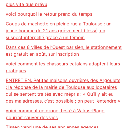
plus vite que prévu
voici pourquoi le retour prend du temps
Coups de machette en pleine rue à Toulouse : un
jeune homme de 21 ans grièvement blessé, un
suspect interpellé grâce à un témoin
Dans ces 8 villes de l’Ouest parisien, le stationnement
est gratuit en août, sur inscription
voici comment les chasseurs catalans adaptent leurs
pratiques
ENTRETIEN. Petites maisons ouvrières des Argoulets
: la réponse de la mairie de Toulouse aux locataires
qui se sentent traités avec mépris : « Qu’il y ait eu
des maladresses, c’est possible ; on peut l’entendre »
voici comment ce drone, testé à Valras-Plage,
pourrait sauver des vies
Tisséo vend une de ses anciennes agences