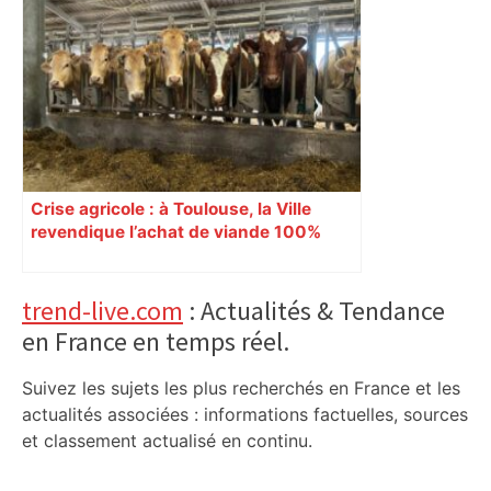
Crise agricole : à Toulouse, la Ville
revendique l’achat de viande 100%
Sud-Ouest pour les cantines
Primary
trend-live.com
: Actualités & Tendance
en France en temps réel.
Sidebar
Suivez les sujets les plus recherchés en France et les
actualités associées : informations factuelles, sources
et classement actualisé en continu.