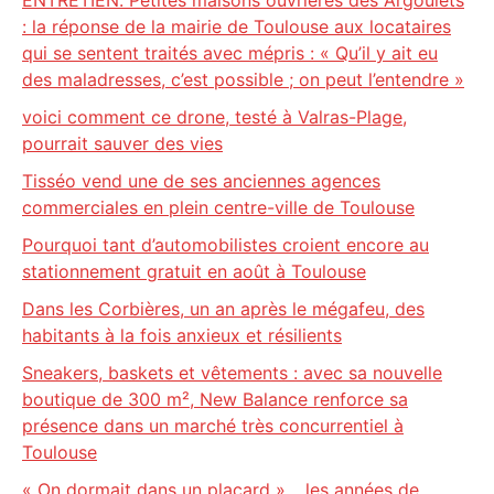
ENTRETIEN. Petites maisons ouvrières des Argoulets
: la réponse de la mairie de Toulouse aux locataires
qui se sentent traités avec mépris : « Qu’il y ait eu
des maladresses, c’est possible ; on peut l’entendre »
voici comment ce drone, testé à Valras-Plage,
pourrait sauver des vies
Tisséo vend une de ses anciennes agences
commerciales en plein centre-ville de Toulouse
Pourquoi tant d’automobilistes croient encore au
stationnement gratuit en août à Toulouse
Dans les Corbières, un an après le mégafeu, des
habitants à la fois anxieux et résilients
Sneakers, baskets et vêtements : avec sa nouvelle
boutique de 300 m², New Balance renforce sa
présence dans un marché très concurrentiel à
Toulouse
« On dormait dans un placard »… les années de