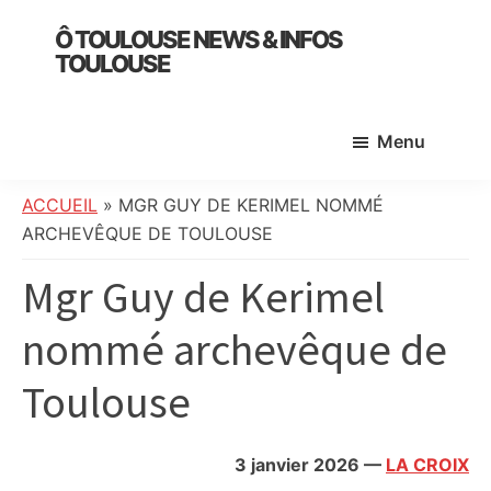
Skip
Skip
Skip
Ô TOULOUSE NEWS & INFOS
to
to
to
TOULOUSE
main
primary
footer
essentiel
content
sidebar
de
Menu
l’actualité
toulousaine
:
ACCUEIL
»
MGR GUY DE KERIMEL NOMMÉ
info
ARCHEVÊQUE DE TOULOUSE
locale,
Mgr Guy de Kerimel
société,
culture,
nommé archevêque de
politique,
météo,
Toulouse
faits
divers
et
3 janvier 2026
—
LA CROIX
initiatives