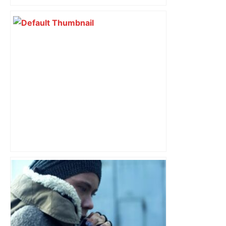
Top 14: comment Perpignan a une
nouvelle fois fait tomber Toulouse? –
RMC Sport