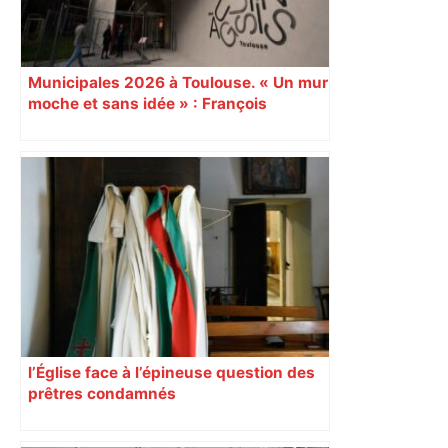
Municipales 2026 à Toulouse. « Un mur
moche et sans idée » : François
Piquemal (LFI), un détracteur de plus
du nouvel accueil du musée des
Augustins
l’Église face à l’épineuse question des
prêtres condamnés