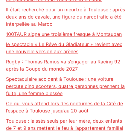
Il était recherché pour un meurtre à Toulouse : après
deux ans de cavale, une figure du narcotrafic a été
interpellée au Maroc
100TAUR signe une troisième fresque à Montauban
le spectacle « Le Rêve du Gladiateur » revient avec
une nouvelle version aux arènes
Rugby : Thomas Ramos va s’engager au Racing 92
après la Coupe du monde 2027
Spectaculaire accident à Toulouse : une voiture
percute cinq scooters, quatre personnes prennent la
fuite, une femme blessée
Ce qui vous attend lors des nocturnes de la Cité de
l’espace à Toulouse jusqu’au 20 août
Toulouse : laissés seuls par leur mère, deux enfants
de 7 et 9 ans mettent le feu à l’appartement familial