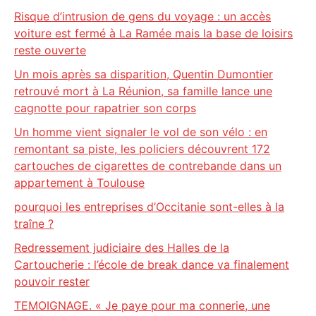
Risque d’intrusion de gens du voyage : un accès
voiture est fermé à La Ramée mais la base de loisirs
reste ouverte
Un mois après sa disparition, Quentin Dumontier
retrouvé mort à La Réunion, sa famille lance une
cagnotte pour rapatrier son corps
Un homme vient signaler le vol de son vélo : en
remontant sa piste, les policiers découvrent 172
cartouches de cigarettes de contrebande dans un
appartement à Toulouse
pourquoi les entreprises d’Occitanie sont-elles à la
traîne ?
Redressement judiciaire des Halles de la
Cartoucherie : l’école de break dance va finalement
pouvoir rester
TEMOIGNAGE. « Je paye pour ma connerie, une