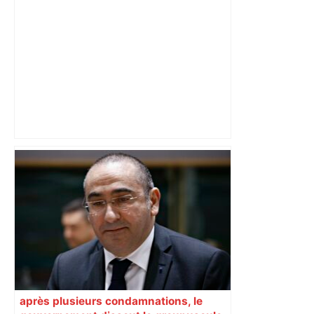
journal) – ladepeche.fr
«Cela inquiète les entreprises» :
Nicolas Durand pointe du doigt le
programme de LFI à Toulouse pour les
élections municipales – Europe 1
après plusieurs condamnations, le