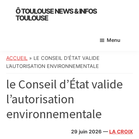
Skip
Skip
Skip
Ô TOULOUSE NEWS & INFOS
to
to
to
TOULOUSE
main
primary
footer
essentiel
content
sidebar
de
Menu
l’actualité
toulousaine
:
ACCUEIL
»
LE CONSEIL D’ÉTAT VALIDE
info
L’AUTORISATION ENVIRONNEMENTALE
locale,
le Conseil d’État valide
société,
culture,
l’autorisation
politique,
météo,
environnementale
faits
divers
et
29 juin 2026
—
LA CROIX
initiatives