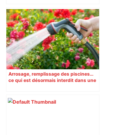
"Vous n'aimez pas Van Gogh ?" : à 60
ans, ce Toulousain patron de boîte de
nuit triomphe au théâtre et vise le
Festival d'Avignon – ladepeche.fr
Arrosage, remplissage des piscines…
ce qui est désormais interdit dans une
partie du Gers