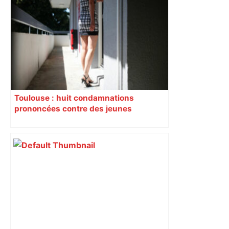
"Le fantôme de mon père bloquait les
lieux" : cette médium immobilier fait
vendre les maisons oubliées –
ladepeche.fr
Toulouse : huit condamnations
prononcées contre des jeunes
impliqués dans la prostitution
d’adolescentes