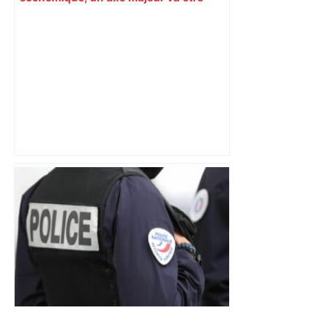
fermé en fin de soirée, voici les
déviations – Actu.fr
Jean-Baptiste de Scoraille élu à
l’unanimité à tête d’Oppidea et
Europolia – ladepeche.fr