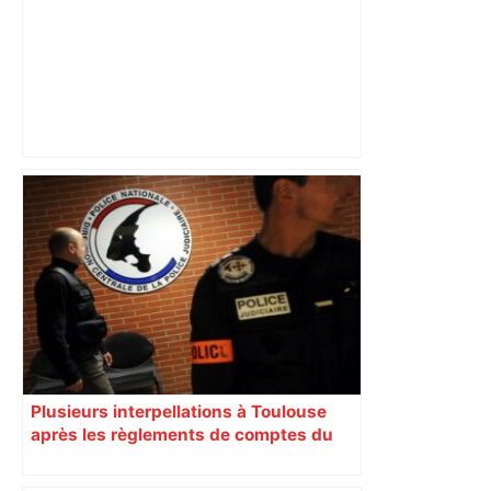
Corrida : à Toulouse, l’association One
Voice dénonce "la torture des animaux
devant les enfants" et appelle à
manifester – ladepeche.fr
Plusieurs interpellations à Toulouse
après les règlements de comptes du
15 août