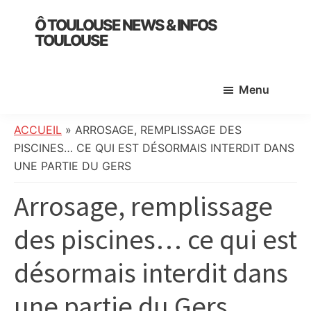
Skip
Skip
Skip
Ô TOULOUSE NEWS & INFOS
to
to
to
TOULOUSE
main
primary
footer
essentiel
content
sidebar
de
Menu
l’actualité
toulousaine
:
ACCUEIL
»
ARROSAGE, REMPLISSAGE DES
info
PISCINES… CE QUI EST DÉSORMAIS INTERDIT DANS
locale,
UNE PARTIE DU GERS
société,
Arrosage, remplissage
culture,
politique,
des piscines… ce qui est
météo,
faits
désormais interdit dans
divers
et
une partie du Gers
initiatives