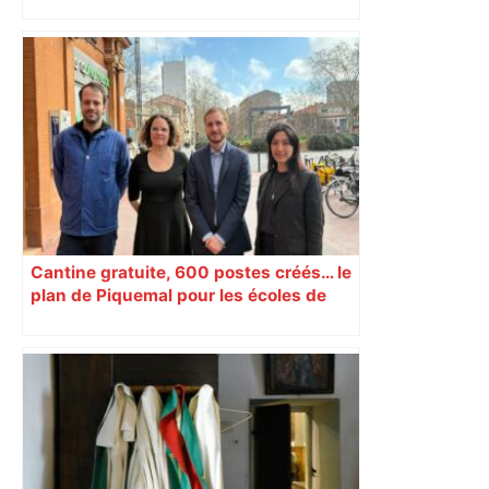
"On souhaite remettre un peu d’ordre" :
la mairie de Toulouse interdit le
commerce ambulant de 6 heures à
minuit dans ce grand quartier populaire
et prévoit des sanctions pour libérer
l’espace public – ladepeche.fr
Cantine gratuite, 600 postes créés… le
plan de Piquemal pour les écoles de
Toulouse