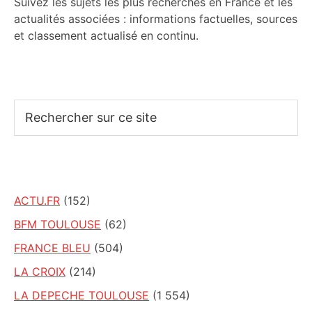
Suivez les sujets les plus recherchés en France et les
actualités associées : informations factuelles, sources
et classement actualisé en continu.
Rechercher
sur
ce
site
ACTU.FR
(152)
BFM TOULOUSE
(62)
FRANCE BLEU
(504)
LA CROIX
(214)
LA DEPECHE TOULOUSE
(1 554)