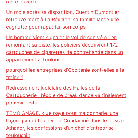
reste ouverte
Un mois après sa disparition, Quentin Dumontier
retrouvé mort à La Réunion, sa famille lance une
cagnotte pour rapatrier son corps
Un homme vient signaler le vol de son vélo : en
remontant sa piste, les policiers découvrent 172
cartouches de cigarettes de contrebande dans un
appartement à Toulouse
pourquoi les entreprises d’Occitanie sont-elles à la
traîne ?
Redressement judiciaire des Halles de la
Cartoucherie : l’école de break dance va finalement
pouvoir rester
TEMOIGNAGE. « Je paye pour ma connerie, une
leçon qui coûte cher… » Condamné dans le dossier
Athanor, les confessions d’un chef d’entreprise
toulousain