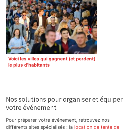
Voici les villes qui gagnent (et perdent)
le plus d’habitants
Primary
Sidebar
Nos solutions pour organiser et équiper
votre événement
Pour préparer votre événement, retrouvez nos
différents sites spécialisés : la
location de tente de