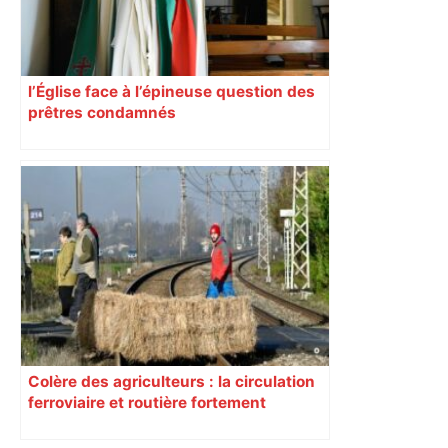
l’Église face à l’épineuse question des
prêtres condamnés
Colère des agriculteurs : la circulation
ferroviaire et routière fortement
perturbée en Haute-Garonne, l’A61
bloquée