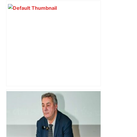
Direct. Top 14 – Montpellier – Stade
français : qui pour rejoindre l'ogre
toulousain en finale ? Suivez la demi-
finale – Rugbyrama