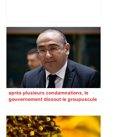
Capilla en bleu ciel pour combien de
temps encore ? Toulouse et l'UBB aux
aguets – Rugbynistere
après plusieurs condamnations, le
gouvernement dissout le groupuscule
d’extrême droite d’Albi