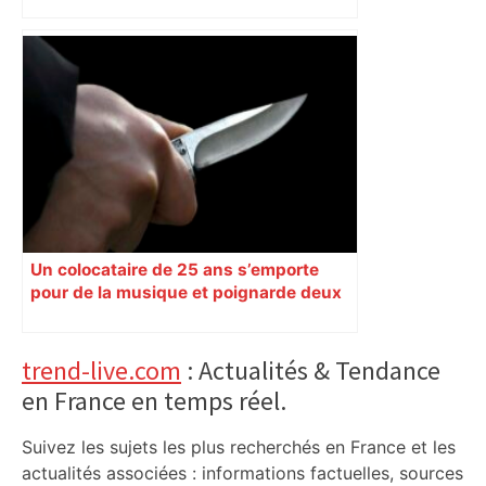
véritable gruyère…
Un colocataire de 25 ans s’emporte
pour de la musique et poignarde deux
amis au petit matin
Primary
trend-live.com
: Actualités & Tendance
en France en temps réel.
Sidebar
Suivez les sujets les plus recherchés en France et les
actualités associées : informations factuelles, sources