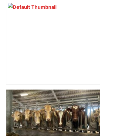
revendiquant surtout son art du jeu en
mouvement, vif et spectaculaire.
Décryptage. Série (4 / 10)
Top 14: comment Perpignan a une
nouvelle fois fait tomber Toulouse? –
RMC Sport