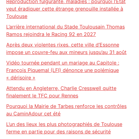
Reproduction fulgurante, maladies : pourquoi l’État
veut éradiquer cette étrange grenouille installée à
Toulouse
L’arrière international du Stade Toulousain Thomas
Ramos rejoindra le Racing 92 en 2027
Après deux violentes rixes, cette ville d’Essonne
impose un couvre-feu aux mineurs jusqu’au 31 août
Vidéo tournée pendant un mariage au Capitole :
François Piquemal (LFI) dénonce une polémique
« dérisoire »
Attendu en Angleterre, Charlie Cresswell quitte
finalement le TFC pour Rennes
Pourquoi la Mairie de Tarbes renforce les contrôles
au CaminAdour cet été
L’un des lieux les plus photographiés de Toulouse
ferme en partie pour des raisons de sécurité