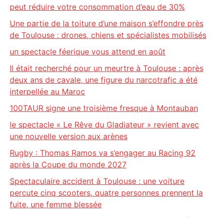
peut réduire votre consommation d’eau de 30%
Une partie de la toiture d’une maison s’effondre près
de Toulouse : drones, chiens et spécialistes mobilisés
un spectacle féerique vous attend en août
Il était recherché pour un meurtre à Toulouse : après
deux ans de cavale, une figure du narcotrafic a été
interpellée au Maroc
100TAUR signe une troisième fresque à Montauban
le spectacle « Le Rêve du Gladiateur » revient avec
une nouvelle version aux arènes
Rugby : Thomas Ramos va s’engager au Racing 92
après la Coupe du monde 2027
Spectaculaire accident à Toulouse : une voiture
percute cinq scooters, quatre personnes prennent la
fuite, une femme blessée