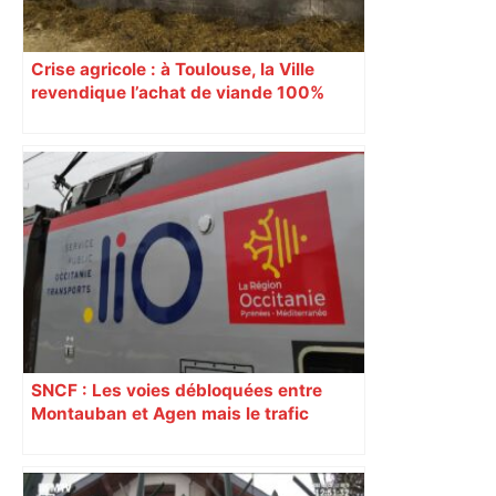
Crise agricole : à Toulouse, la Ville
revendique l’achat de viande 100%
Sud-Ouest pour les cantines
SNCF : Les voies débloquées entre
Montauban et Agen mais le trafic
toujours perturbé entre Toulouse, Agen
et Auch