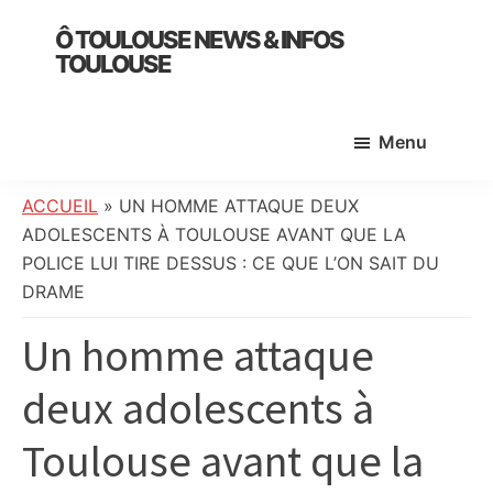
Skip
Skip
Skip
Ô TOULOUSE NEWS & INFOS
to
to
to
TOULOUSE
main
primary
footer
essentiel
content
sidebar
de
Menu
l’actualité
toulousaine
:
ACCUEIL
»
UN HOMME ATTAQUE DEUX
info
ADOLESCENTS À TOULOUSE AVANT QUE LA
locale,
POLICE LUI TIRE DESSUS : CE QUE L’ON SAIT DU
société,
DRAME
culture,
Un homme attaque
politique,
météo,
deux adolescents à
faits
divers
Toulouse avant que la
et
initiatives