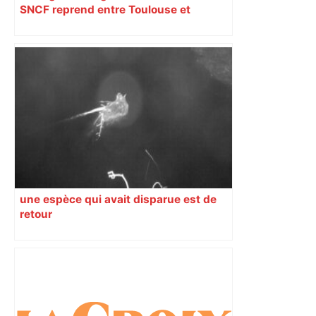
SNCF reprend entre Toulouse et
Narbonne après 48 heures de paralysie
une espèce qui avait disparue est de
retour