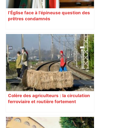
l’Église face à l’épineuse question des
prêtres condamnés
Colère des agriculteurs : la circulation
ferroviaire et routière fortement
perturbée en Haute-Garonne, l’A61
bloquée