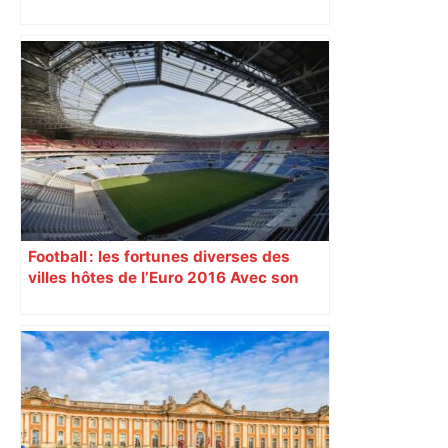
Football : les fortunes diverses des
villes hôtes de l’Euro 2016 Avec son
nouveau « Grand Stade » inauguré
samedi 9 janvier, Lyon se prépare à
vivre un Euro exaltant grâce à un tirage
au sort favorable. Toutes les cités n’ont
pas été aussi gâtées.