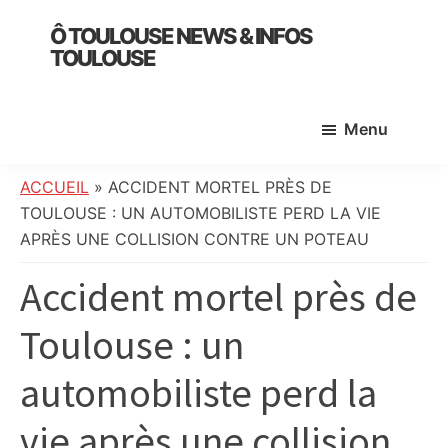
Skip
Skip
Skip
Ô TOULOUSE NEWS & INFOS
to
to
to
TOULOUSE
main
primary
footer
essentiel
content
sidebar
de
Menu
l’actualité
toulousaine
:
ACCUEIL
»
ACCIDENT MORTEL PRÈS DE
info
TOULOUSE : UN AUTOMOBILISTE PERD LA VIE
locale,
APRÈS UNE COLLISION CONTRE UN POTEAU
société,
Accident mortel près de
culture,
politique,
Toulouse : un
météo,
faits
automobiliste perd la
divers
et
vie après une collision
initiatives