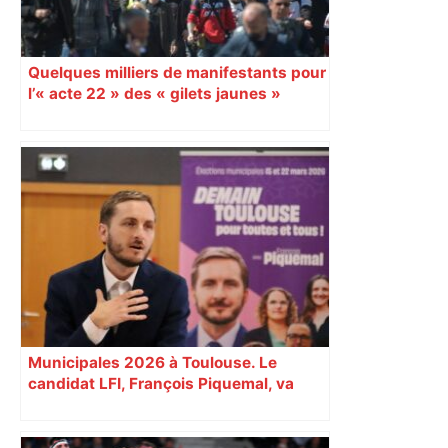
Quelques milliers de manifestants pour
l’« acte 22 » des « gilets jaunes »
Municipales 2026 à Toulouse. Le
candidat LFI, François Piquemal, va
porter plainte après des menaces de
mort