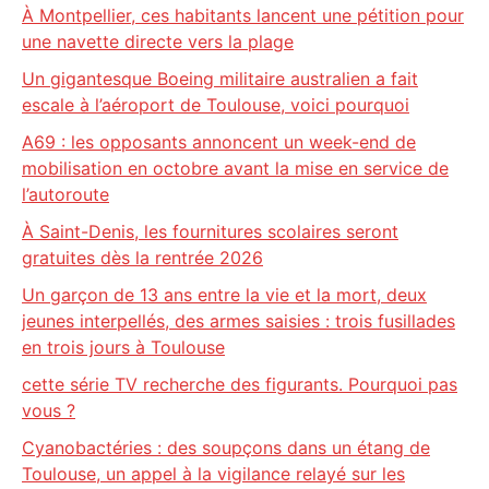
À Montpellier, ces habitants lancent une pétition pour
une navette directe vers la plage
Un gigantesque Boeing militaire australien a fait
escale à l’aéroport de Toulouse, voici pourquoi
A69 : les opposants annoncent un week-end de
mobilisation en octobre avant la mise en service de
l’autoroute
À Saint-Denis, les fournitures scolaires seront
gratuites dès la rentrée 2026
Un garçon de 13 ans entre la vie et la mort, deux
jeunes interpellés, des armes saisies : trois fusillades
en trois jours à Toulouse
cette série TV recherche des figurants. Pourquoi pas
vous ?
Cyanobactéries : des soupçons dans un étang de
Toulouse, un appel à la vigilance relayé sur les