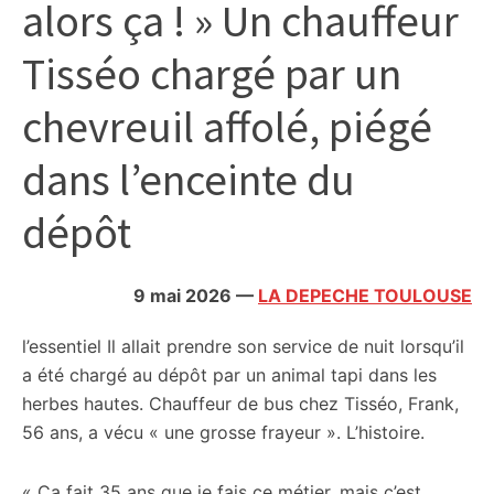
alors ça ! » Un chauffeur
citoyennes
Tisséo chargé par un
chevreuil affolé, piégé
dans l’enceinte du
dépôt
9 mai 2026
—
LA DEPECHE TOULOUSE
l’essentiel
Il allait prendre son service de nuit lorsqu’il
a été chargé au dépôt par un animal tapi dans les
herbes hautes. Chauffeur de bus chez Tisséo, Frank,
56 ans, a vécu « une grosse frayeur ». L’histoire.
« Ça fait 35 ans que je fais ce métier, mais c’est