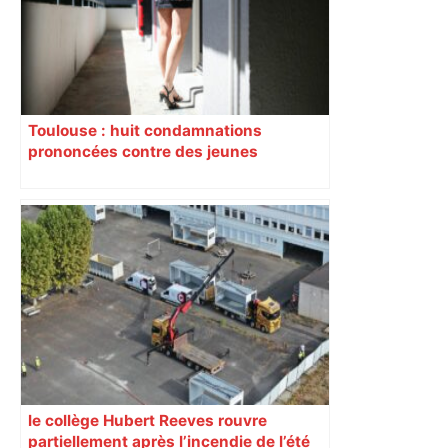
Toulouse : huit condamnations
prononcées contre des jeunes
impliqués dans la prostitution
d’adolescentes
le collège Hubert Reeves rouvre
partiellement après l’incendie de l’été