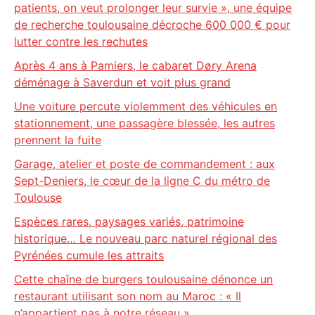
patients, on veut prolonger leur survie », une équipe
de recherche toulousaine décroche 600 000 € pour
lutter contre les rechutes
Après 4 ans à Pamiers, le cabaret Døry Arena
déménage à Saverdun et voit plus grand
Une voiture percute violemment des véhicules en
stationnement, une passagère blessée, les autres
prennent la fuite
Garage, atelier et poste de commandement : aux
Sept-Deniers, le cœur de la ligne C du métro de
Toulouse
Espèces rares, paysages variés, patrimoine
historique… Le nouveau parc naturel régional des
Pyrénées cumule les attraits
Cette chaîne de burgers toulousaine dénonce un
restaurant utilisant son nom au Maroc : « Il
n’appartient pas à notre réseau »