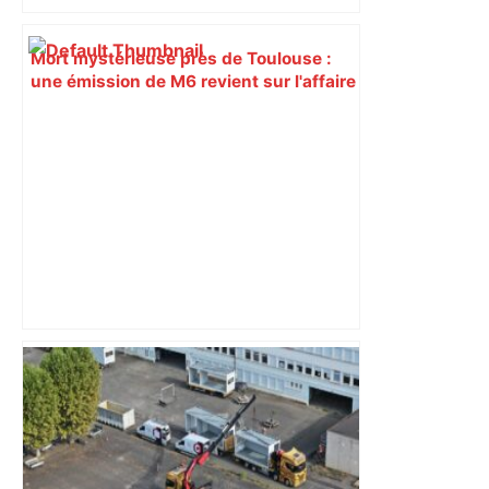
Mort mystérieuse près de Toulouse :
une émission de M6 revient sur l'affaire
Christian Abraham, retrouvé la gorge
tranchée et recouvert de feuilles il y a
deux ans – ladepeche.fr
Alliance PS/LFI à Toulouse : Marc
Sztulman claque la porte – RMC