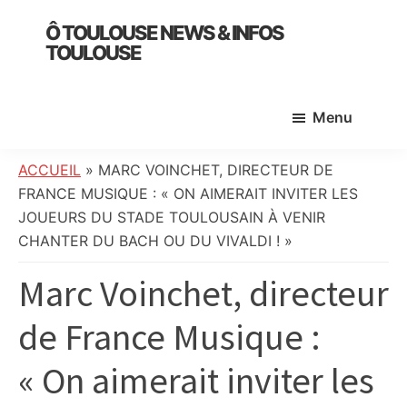
Skip
Skip
Skip
Ô TOULOUSE NEWS & INFOS
to
to
to
TOULOUSE
main
primary
footer
essentiel
content
sidebar
de
Menu
l’actualité
toulousaine
:
ACCUEIL
»
MARC VOINCHET, DIRECTEUR DE
info
FRANCE MUSIQUE : « ON AIMERAIT INVITER LES
locale,
JOUEURS DU STADE TOULOUSAIN À VENIR
société,
CHANTER DU BACH OU DU VIVALDI ! »
culture,
Marc Voinchet, directeur
politique,
météo,
de France Musique :
faits
divers
« On aimerait inviter les
et
initiatives