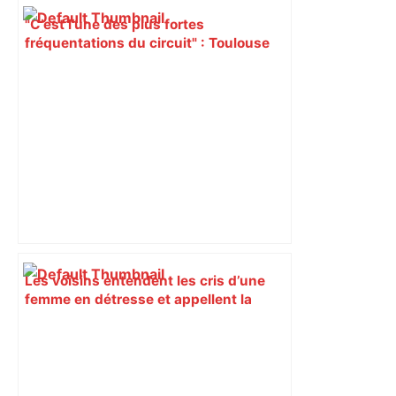
"C’est l’une des plus fortes
fréquentations du circuit" : Toulouse
est-elle la capitale du poker amateur –
ladepeche.fr
Les voisins entendent les cris d’une
femme en détresse et appellent la
police : fausse alerte à Toulouse, le
mari, surpris en regardant un film
porno en cachette, se faisait
sermonner – ladepeche.fr