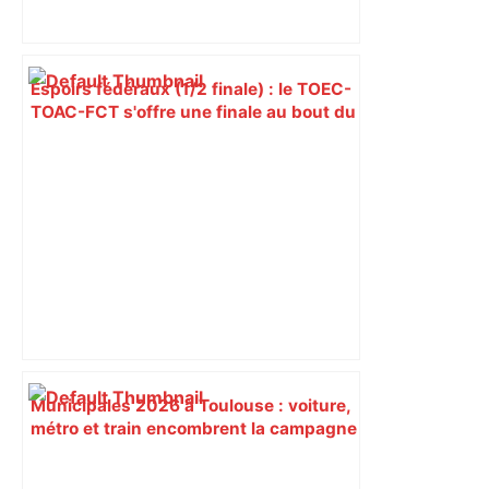
Espoirs fédéraux (1/2 finale) : le TOEC-
TOAC-FCT s'offre une finale au bout du
suspense – ladepeche.fr
Municipales 2026 à Toulouse : voiture,
métro et train encombrent la campagne
électorale – – Le Mans.maville.com