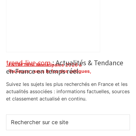
Primary
trend-live.com
: Actualités & Tendance
ENTRETIEN. Municipales 2026 à
en France en temps réel.
Sidebar
Toulouse : sous le feu des critiques,
Briançon assume son alliance avec
Suivez les sujets les plus recherchés en France et les
Piquemal, "ce n’est pas un accord de
postes" – ladepeche.fr
actualités associées : informations factuelles, sources
et classement actualisé en continu.
Rechercher
sur
ce