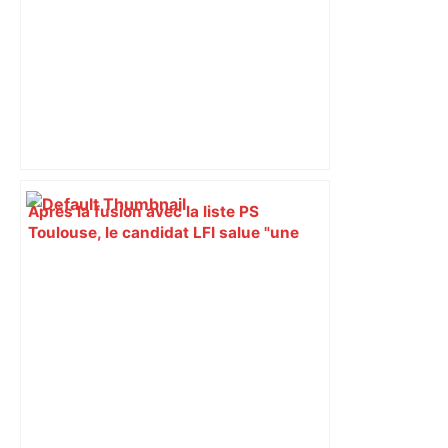
Après la fusion avec la liste PS
Toulouse, le candidat LFI salue "une
dynamique qui nous oblige à la
responsabilité" – Franceinfo