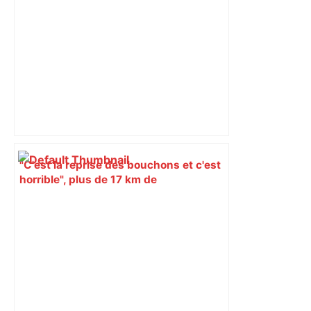
"C'est la reprise des bouchons et c'est
horrible", plus de 17 km de
ralentissements autour de Toulouse ce
jeudi matin, on vous donne les
secteurs à éviter – ladepeche.fr