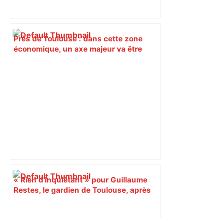
Près de Toulouse : dans cette zone
économique, un axe majeur va être
fermé en fin de soirée, voici les
déviations – Actu.fr
« Rien d'inquiétant » pour Guillaume
Restes, le gardien de Toulouse, après
sa sortie à Metz – L'Équipe