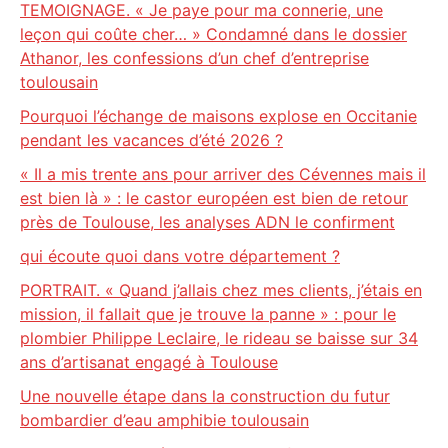
TEMOIGNAGE. « Je paye pour ma connerie, une
leçon qui coûte cher… » Condamné dans le dossier
Athanor, les confessions d’un chef d’entreprise
toulousain
Pourquoi l’échange de maisons explose en Occitanie
pendant les vacances d’été 2026 ?
« Il a mis trente ans pour arriver des Cévennes mais il
est bien là » : le castor européen est bien de retour
près de Toulouse, les analyses ADN le confirment
qui écoute quoi dans votre département ?
PORTRAIT. « Quand j’allais chez mes clients, j’étais en
mission, il fallait que je trouve la panne » : pour le
plombier Philippe Leclaire, le rideau se baisse sur 34
ans d’artisanat engagé à Toulouse
Une nouvelle étape dans la construction du futur
bombardier d’eau amphibie toulousain