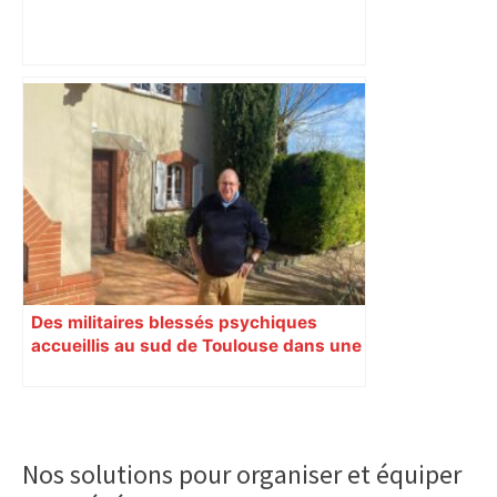
Municipales 2026 à Toulouse : voiture,
métro et train encombrent la campagne
électorale – – Le Mans.maville.com
Des militaires blessés psychiques
accueillis au sud de Toulouse dans une
maison Athos
Primary
Sidebar
Nos solutions pour organiser et équiper