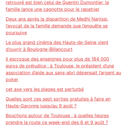
retrouvé est bien celui de Quentin Dumontier, la
famille lance une cagnotte pour le rapatrier
Deux ans après la disparition de Medhi Narjissi,
l’avocat de la famille demande que l’enquête se
poursuive
Le plus grand cinéma des Hauts-de-Seine vient
d’ouvrir à Boulogne-Billancourt
Il escroque des enseignes pour plus de 184 000
euros de préjudice : à Toulouse, le président d’une
association d’aide aux sans-abri dépensait l’argent au
poker
cet axe vers les plages est perturbé
Quelles sont ces sept sorties gratuites à faire en
Haute-Garonne jusqu’au 9 août ?
Bouchons autour de Toulouse : à quelles heures
prendre la route ce week-end des 8 et 9 août ?