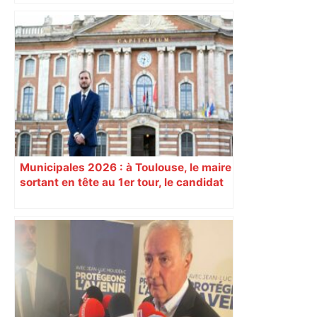
"C’est l’une des plus fortes
fréquentations du circuit" : Toulouse
est-elle la capitale du poker amateur –
ladepeche.fr
Municipales 2026 : à Toulouse, le maire
sortant en tête au 1er tour, le candidat
insoumis crée la surprise