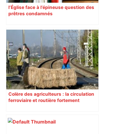
l’Église face à l’épineuse question des
prêtres condamnés
Colère des agriculteurs : la circulation
ferroviaire et routière fortement
perturbée en Haute-Garonne, l’A61
bloquée