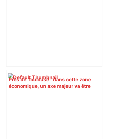
Près de Toulouse : dans cette zone
économique, un axe majeur va être
fermé en fin de soirée, voici les
déviations – Actu.fr