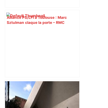
Alliance PS/LFI à Toulouse : Marc
Sztulman claque la porte – RMC
"C'est la reprise des bouchons et c'est
horrible", plus de 17 km de
ralentissements autour de Toulouse ce
jeudi matin, on vous donne les
secteurs à éviter – ladepeche.fr