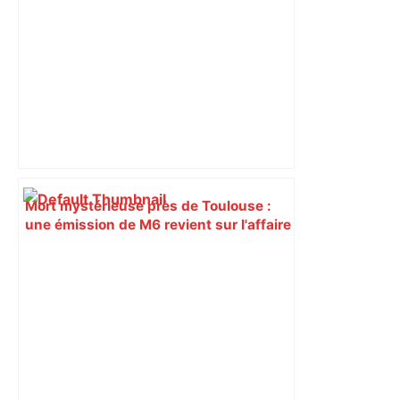
responsabilité" – Franceinfo
Mort mystérieuse près de Toulouse :
une émission de M6 revient sur l'affaire
Christian Abraham, retrouvé la gorge
tranchée et recouvert de feuilles il y a
deux ans – ladepeche.fr