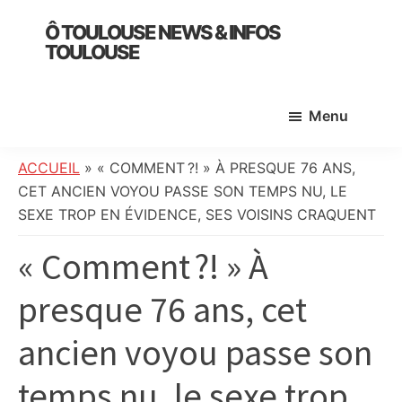
Skip
Skip
Skip
Ô TOULOUSE NEWS & INFOS
to
to
to
TOULOUSE
main
primary
footer
essentiel
content
sidebar
de
Menu
l’actualité
toulousaine
:
ACCUEIL
»
« COMMENT ?! » À PRESQUE 76 ANS,
info
CET ANCIEN VOYOU PASSE SON TEMPS NU, LE
locale,
SEXE TROP EN ÉVIDENCE, SES VOISINS CRAQUENT
société,
« Comment ?! » À
culture,
politique,
presque 76 ans, cet
météo,
faits
ancien voyou passe son
divers
et
temps nu, le sexe trop
initiatives