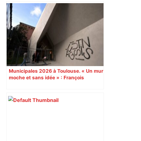
Après la fusion avec la liste PS
Toulouse, le candidat LFI salue "une
dynamique qui nous oblige à la
responsabilité" – Franceinfo
Municipales 2026 à Toulouse. « Un mur
moche et sans idée » : François
Piquemal (LFI), un détracteur de plus
du nouvel accueil du musée des
Augustins