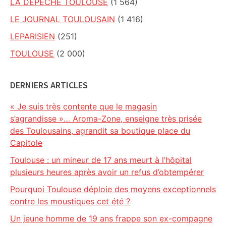
LA DEPECHE TOULOUSE
(1 564)
LE JOURNAL TOULOUSAIN
(1 416)
LEPARISIEN
(251)
TOULOUSE
(2 000)
DERNIERS ARTICLES
« Je suis très contente que le magasin
s’agrandisse »… Aroma-Zone, enseigne très prisée
des Toulousains, agrandit sa boutique place du
Capitole
Toulouse : un mineur de 17 ans meurt à l’hôpital
plusieurs heures après avoir un refus d’obtempérer
Pourquoi Toulouse déploie des moyens exceptionnels
contre les moustiques cet été ?
Un jeune homme de 19 ans frappe son ex-compagne