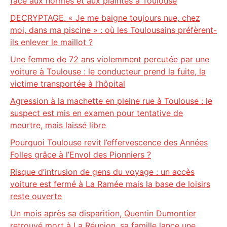
face aux normes et aux plaintes à Toulouse
DECRYPTAGE. « Je me baigne toujours nue, chez
moi, dans ma piscine » : où les Toulousains préfèrent-
ils enlever le maillot ?
Une femme de 72 ans violemment percutée par une
voiture à Toulouse : le conducteur prend la fuite, la
victime transportée à l’hôpital
Agression à la machette en pleine rue à Toulouse : le
suspect est mis en examen pour tentative de
meurtre, mais laissé libre
Pourquoi Toulouse revit l’effervescence des Années
Folles grâce à l’Envol des Pionniers ?
Risque d’intrusion de gens du voyage : un accès
voiture est fermé à La Ramée mais la base de loisirs
reste ouverte
Un mois après sa disparition, Quentin Dumontier
retrouvé mort à La Réunion, sa famille lance une