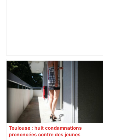
ENTRETIEN. Municipales 2026 à
Toulouse : sous le feu des critiques,
Briançon assume son alliance avec
Piquemal, "ce n’est pas un accord de
postes" – ladepeche.fr
Toulouse : huit condamnations
prononcées contre des jeunes