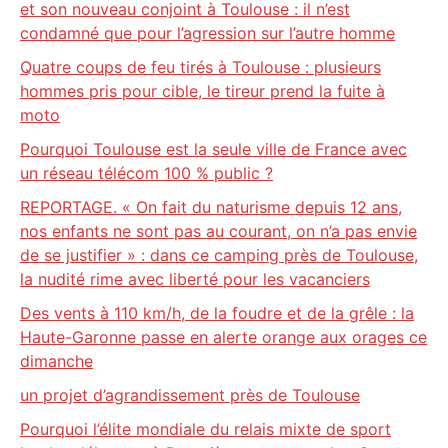
et son nouveau conjoint à Toulouse : il n’est
condamné que pour l’agression sur l’autre homme
Quatre coups de feu tirés à Toulouse : plusieurs
hommes pris pour cible, le tireur prend la fuite à
moto
Pourquoi Toulouse est la seule ville de France avec
un réseau télécom 100 % public ?
REPORTAGE. « On fait du naturisme depuis 12 ans,
nos enfants ne sont pas au courant, on n’a pas envie
de se justifier » : dans ce camping près de Toulouse,
la nudité rime avec liberté pour les vacanciers
Des vents à 110 km/h, de la foudre et de la grêle : la
Haute-Garonne passe en alerte orange aux orages ce
dimanche
un projet d’agrandissement près de Toulouse
Pourquoi l’élite mondiale du relais mixte de sport