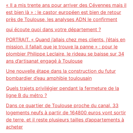
« Il a mis trente ans pour arriver des Cévennes mais il
est bien là » : le castor européen est bien de retour
près de Toulouse, les analyses ADN le confirment
qui écoute quoi dans votre département ?
PORTRAIT. « Quand j’allais chez mes clients, j’étais en
mission, il fallait que je trouve la panne » : pour le
plombier Philippe Leclaire, le rideau se baisse sur 34
ans d’artisanat engagé à Toulouse
Une nouvelle étape dans la construction du futur
bombardier d’eau amphibie toulousain
Quels trajets privilégier pendant la fermeture de la
ligne B du métro ?
Dans ce quartier de Toulouse proche du canal, 33
logements neufs à partir de 164800 euros vont sortir
de terre, et il reste plusieurs tailles d’appartements à
acheter