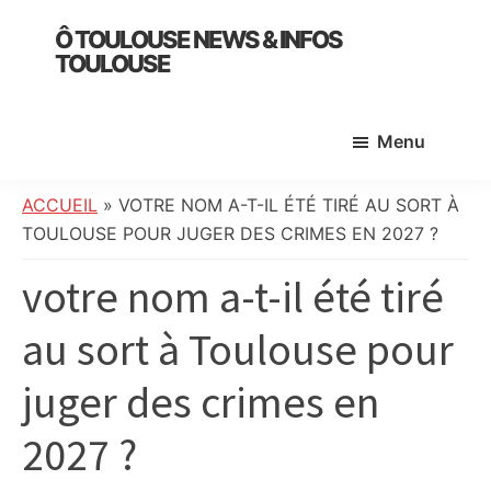
Skip
Skip
Skip
Ô TOULOUSE NEWS & INFOS
to
to
to
TOULOUSE
main
primary
footer
essentiel
content
sidebar
de
Menu
l’actualité
toulousaine
:
ACCUEIL
»
VOTRE NOM A-T-IL ÉTÉ TIRÉ AU SORT À
info
TOULOUSE POUR JUGER DES CRIMES EN 2027 ?
locale,
votre nom a-t-il été tiré
société,
culture,
au sort à Toulouse pour
politique,
météo,
juger des crimes en
faits
divers
2027 ?
et
initiatives