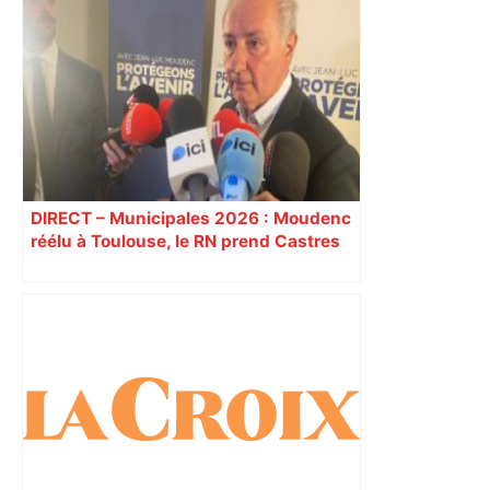
DIRECT – Municipales 2026 : Moudenc
réélu à Toulouse, le RN prend Castres
et Carcassonne