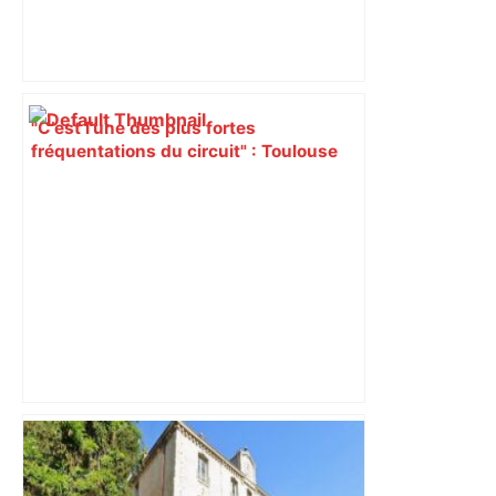
"C’est l’une des plus fortes
fréquentations du circuit" : Toulouse
est-elle la capitale du poker amateur –
ladepeche.fr
A680 Toulouse fermée dans les 2 sens
– Radio VINCI Autoroutes