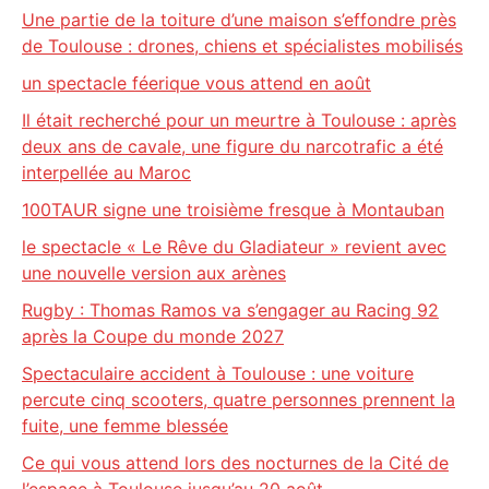
Une partie de la toiture d’une maison s’effondre près
de Toulouse : drones, chiens et spécialistes mobilisés
un spectacle féerique vous attend en août
Il était recherché pour un meurtre à Toulouse : après
deux ans de cavale, une figure du narcotrafic a été
interpellée au Maroc
100TAUR signe une troisième fresque à Montauban
le spectacle « Le Rêve du Gladiateur » revient avec
une nouvelle version aux arènes
Rugby : Thomas Ramos va s’engager au Racing 92
après la Coupe du monde 2027
Spectaculaire accident à Toulouse : une voiture
percute cinq scooters, quatre personnes prennent la
fuite, une femme blessée
Ce qui vous attend lors des nocturnes de la Cité de