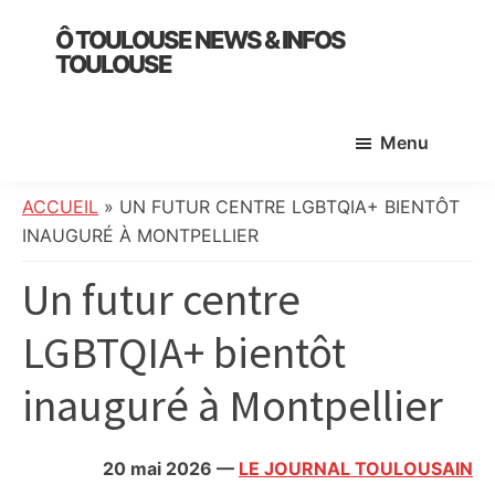
Skip
Skip
Skip
Ô TOULOUSE NEWS & INFOS
to
to
to
TOULOUSE
main
primary
footer
essentiel
content
sidebar
de
Menu
l’actualité
toulousaine
:
ACCUEIL
»
UN FUTUR CENTRE LGBTQIA+ BIENTÔT
info
INAUGURÉ À MONTPELLIER
locale,
Un futur centre
société,
culture,
LGBTQIA+ bientôt
politique,
météo,
inauguré à Montpellier
faits
divers
et
20 mai 2026
—
LE JOURNAL TOULOUSAIN
initiatives