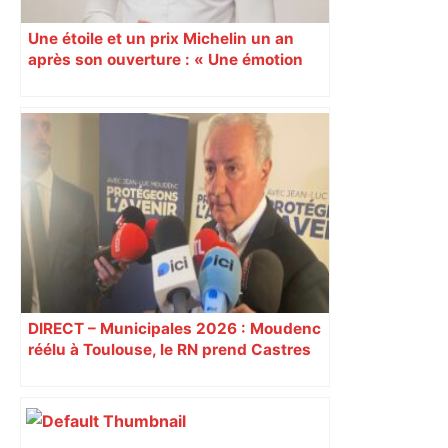
Une étoile et un prix Michelin un an
après son ouverture : « Une émotion
immense » pour Quentin Pellestor
Veyrier
DIRECT – Municipales 2026 : Moudenc
réélu à Toulouse, le RN prend Castres
et Carcassonne