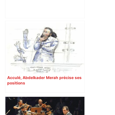
Emploi "fictif" à Bercy : après une
première plainte contre François
Piquemal (LFI), Jean-Luc Moudenc, le
maire de Toulouse, vise un opposant
politique – ladepeche.fr
Acculé, Abdelkader Merah précise ses
positions