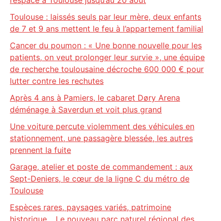
l’espace à Toulouse jusqu’au 20 août
Toulouse : laissés seuls par leur mère, deux enfants
de 7 et 9 ans mettent le feu à l’appartement familial
Cancer du poumon : « Une bonne nouvelle pour les
patients, on veut prolonger leur survie », une équipe
de recherche toulousaine décroche 600 000 € pour
lutter contre les rechutes
Après 4 ans à Pamiers, le cabaret Døry Arena
déménage à Saverdun et voit plus grand
Une voiture percute violemment des véhicules en
stationnement, une passagère blessée, les autres
prennent la fuite
Garage, atelier et poste de commandement : aux
Sept-Deniers, le cœur de la ligne C du métro de
Toulouse
Espèces rares, paysages variés, patrimoine
historique… Le nouveau parc naturel régional des