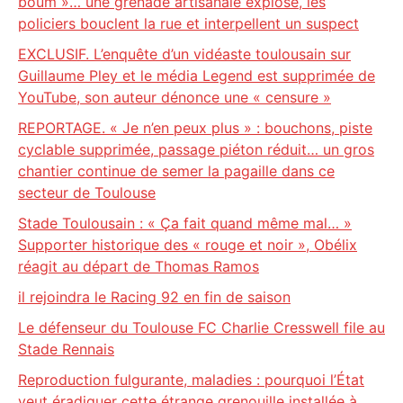
boum »… une grenade artisanale explose, les
policiers bouclent la rue et interpellent un suspect
EXCLUSIF. L’enquête d’un vidéaste toulousain sur
Guillaume Pley et le média Legend est supprimée de
YouTube, son auteur dénonce une « censure »
REPORTAGE. « Je n’en peux plus » : bouchons, piste
cyclable supprimée, passage piéton réduit… un gros
chantier continue de semer la pagaille dans ce
secteur de Toulouse
Stade Toulousain : « Ça fait quand même mal… »
Supporter historique des « rouge et noir », Obélix
réagit au départ de Thomas Ramos
il rejoindra le Racing 92 en fin de saison
Le défenseur du Toulouse FC Charlie Cresswell file au
Stade Rennais
Reproduction fulgurante, maladies : pourquoi l’État
veut éradiquer cette étrange grenouille installée à