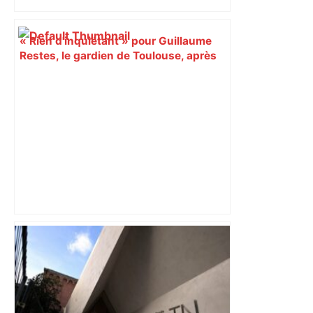
« Rien d'inquiétant » pour Guillaume
Restes, le gardien de Toulouse, après
sa sortie à Metz – L'Équipe
ENTRETIEN. Municipales 2026 à
Toulouse : sous le feu des critiques,
Briançon assume son alliance avec
Piquemal, "ce n’est pas un accord de
postes" – ladepeche.fr