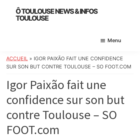
Skip
Skip
Skip
Ô TOULOUSE NEWS & INFOS
to
to
to
TOULOUSE
main
primary
footer
essentiel
content
sidebar
de
Menu
l’actualité
toulousaine
:
ACCUEIL
»
IGOR PAIXÃO FAIT UNE CONFIDENCE
info
SUR SON BUT CONTRE TOULOUSE – SO FOOT.COM
locale,
Igor Paixão fait une
société,
culture,
confidence sur son but
politique,
météo,
contre Toulouse – SO
faits
divers
FOOT.com
et
initiatives