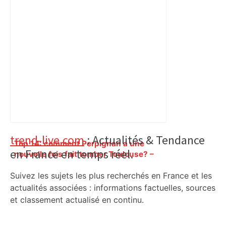
Primary
trend-live.com
: Actualités & Tendance
Top 14: comment Perpignan a une
en France en temps réel.
Sidebar
nouvelle fois fait tomber Toulouse? –
RMC Sport
Suivez les sujets les plus recherchés en France et les
actualités associées : informations factuelles, sources
et classement actualisé en continu.