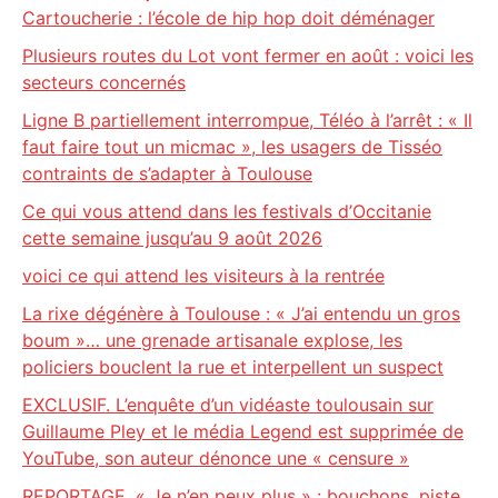
Cartoucherie : l’école de hip hop doit déménager
Plusieurs routes du Lot vont fermer en août : voici les
secteurs concernés
Ligne B partiellement interrompue, Téléo à l’arrêt : « Il
faut faire tout un micmac », les usagers de Tisséo
contraints de s’adapter à Toulouse
Ce qui vous attend dans les festivals d’Occitanie
cette semaine jusqu’au 9 août 2026
voici ce qui attend les visiteurs à la rentrée
La rixe dégénère à Toulouse : « J’ai entendu un gros
boum »… une grenade artisanale explose, les
policiers bouclent la rue et interpellent un suspect
EXCLUSIF. L’enquête d’un vidéaste toulousain sur
Guillaume Pley et le média Legend est supprimée de
YouTube, son auteur dénonce une « censure »
REPORTAGE. « Je n’en peux plus » : bouchons, piste