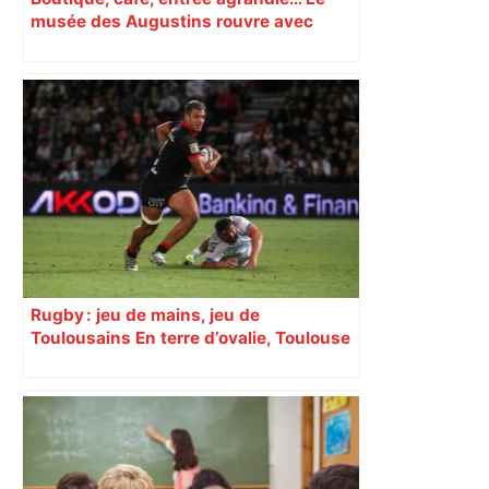
musée des Augustins rouvre avec
l’objectif d’« attirer les passants »
Rugby : jeu de mains, jeu de
Toulousains En terre d’ovalie, Toulouse
est capitale avec son club, le Stade
toulousain, accumulant les titres, mais
revendiquant surtout son art du jeu en
mouvement, vif et spectaculaire.
Décryptage. Série (4 / 10)