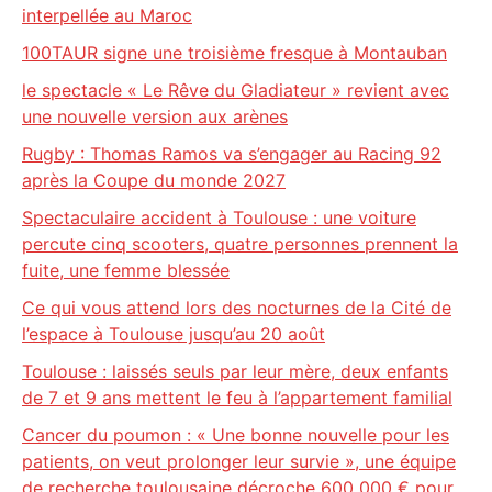
interpellée au Maroc
100TAUR signe une troisième fresque à Montauban
le spectacle « Le Rêve du Gladiateur » revient avec
une nouvelle version aux arènes
Rugby : Thomas Ramos va s’engager au Racing 92
après la Coupe du monde 2027
Spectaculaire accident à Toulouse : une voiture
percute cinq scooters, quatre personnes prennent la
fuite, une femme blessée
Ce qui vous attend lors des nocturnes de la Cité de
l’espace à Toulouse jusqu’au 20 août
Toulouse : laissés seuls par leur mère, deux enfants
de 7 et 9 ans mettent le feu à l’appartement familial
Cancer du poumon : « Une bonne nouvelle pour les
patients, on veut prolonger leur survie », une équipe
de recherche toulousaine décroche 600 000 € pour