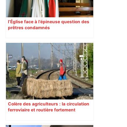
l’Église face à l’épineuse question des
prêtres condamnés
Colère des agriculteurs : la circulation
ferroviaire et routière fortement
perturbée en Haute-Garonne, l’A61
bloquée