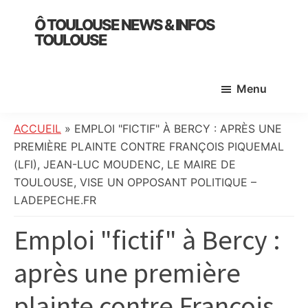
Skip
Skip
Skip
Ô TOULOUSE NEWS & INFOS
to
to
to
TOULOUSE
main
primary
footer
essentiel
content
sidebar
de
Menu
l’actualité
toulousaine
:
ACCUEIL
»
EMPLOI "FICTIF" À BERCY : APRÈS UNE
info
PREMIÈRE PLAINTE CONTRE FRANÇOIS PIQUEMAL
locale,
(LFI), JEAN-LUC MOUDENC, LE MAIRE DE
société,
TOULOUSE, VISE UN OPPOSANT POLITIQUE –
culture,
LADEPECHE.FR
politique,
Emploi "fictif" à Bercy :
météo,
faits
après une première
divers
et
plainte contre François
initiatives