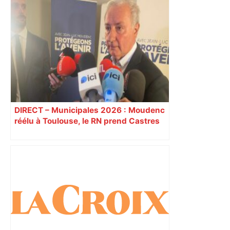
ENTRETIEN. Municipales 2026 à
Toulouse : sous le feu des critiques,
Briançon assume son alliance avec
Piquemal, "ce n’est pas un accord de
postes" – ladepeche.fr
DIRECT – Municipales 2026 : Moudenc
réélu à Toulouse, le RN prend Castres
et Carcassonne