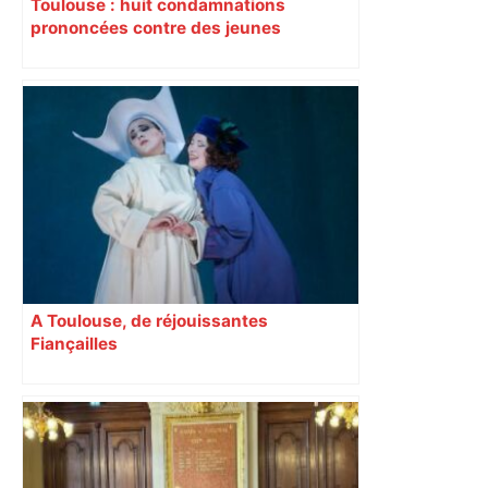
Toulouse : huit condamnations
prononcées contre des jeunes
impliqués dans la prostitution
d’adolescentes
A Toulouse, de réjouissantes
Fiançailles