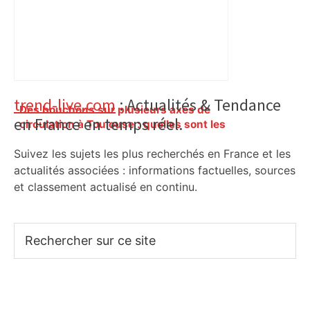
Primary
trend-live.com
: Actualités & Tendance
Des bouchons sur plusieurs axes de
en France en temps réel.
Sidebar
circulation à Toulouse : quelles sont les
zones à éviter ce lundi matin –
Suivez les sujets les plus recherchés en France et les
ladepeche.fr
actualités associées : informations factuelles, sources
et classement actualisé en continu.
Rechercher
sur
ce
site