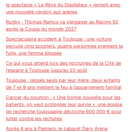
le spectacle « Le Rêve du Gladiateur » revient avec
une nouvelle version aux arènes
Rugby : Thomas Ramos va s’engager au Racing 92
après la Coupe du monde 2027
Spectaculaire accident à Toulouse : une voiture
percute cinq scooters, quatre personnes prennent la
fuite, une femme blessée
Ce qui vous attend lors des nocturnes de la Cité de
l’espace à Toulouse jusqu’au 20 août
Toulouse : laissés seuls par leur mère, deux enfants
de 7 et 9 ans mettent le feu à l’appartement familial
Cancer du poumon : « Une bonne nouvelle pour les
patients, on veut prolonger leur survie », une équipe
de recherche toulousaine décroche 600 000 € pour
lutter contre les rechutes
Après 4 ans à Pamiers, le cabaret Døry Arena