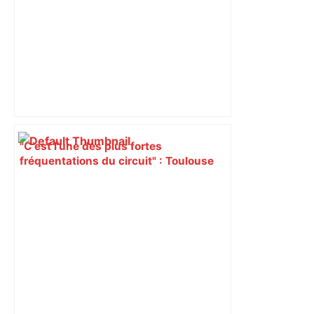
"C’est l’une des plus fortes
fréquentations du circuit" : Toulouse
est-elle la capitale du poker amateur –
ladepeche.fr