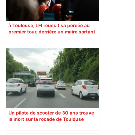
à Toulouse, LFI réussit sa percée au
premier tour, derrière un maire sortant
revigoré
Un pilote de scooter de 30 ans trouve
la mort sur la rocade de Toulouse