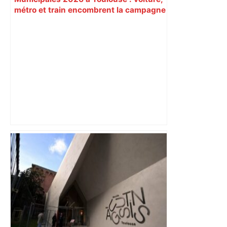
métro et train encombrent la campagne
électorale – – Le Mans.maville.com
A680 Toulouse fermée dans les 2 sens
– Radio VINCI Autoroutes