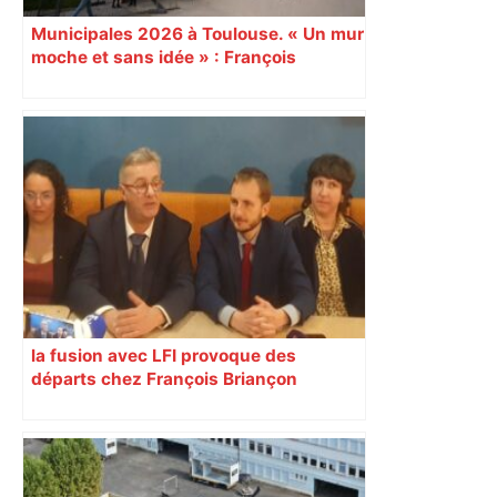
Municipales 2026 à Toulouse. « Un mur
moche et sans idée » : François
Piquemal (LFI), un détracteur de plus
du nouvel accueil du musée des
Augustins
la fusion avec LFI provoque des
départs chez François Briançon