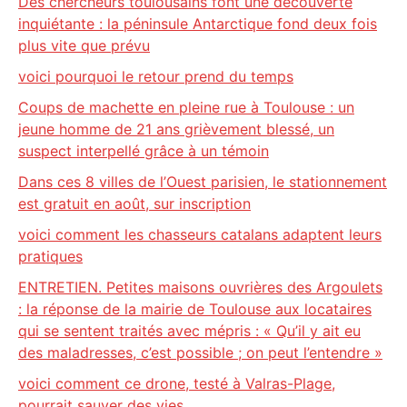
Des chercheurs toulousains font une découverte
inquiétante : la péninsule Antarctique fond deux fois
plus vite que prévu
voici pourquoi le retour prend du temps
Coups de machette en pleine rue à Toulouse : un
jeune homme de 21 ans grièvement blessé, un
suspect interpellé grâce à un témoin
Dans ces 8 villes de l’Ouest parisien, le stationnement
est gratuit en août, sur inscription
voici comment les chasseurs catalans adaptent leurs
pratiques
ENTRETIEN. Petites maisons ouvrières des Argoulets
: la réponse de la mairie de Toulouse aux locataires
qui se sentent traités avec mépris : « Qu’il y ait eu
des maladresses, c’est possible ; on peut l’entendre »
voici comment ce drone, testé à Valras-Plage,
pourrait sauver des vies