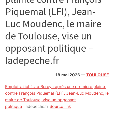
citoyennes
Piquemal (LFI), Jean-
Luc Moudenc, le maire
de Toulouse, vise un
opposant politique –
ladepeche.fr
18 mai 2026
—
TOULOUSE
Emploi « fictif » à Bercy : après une première plainte
contre François Piquemal (LFI), Jean-Luc Moudenc, le
maire de Toulouse, vise un opposant
politique
ladepeche.fr
Source link