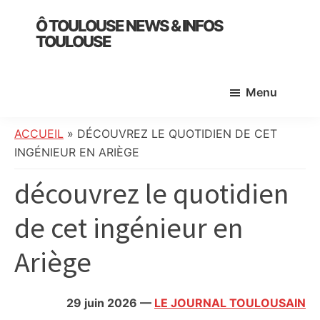
Skip
Skip
Skip
Ô TOULOUSE NEWS & INFOS
to
to
to
TOULOUSE
main
primary
footer
essentiel
content
sidebar
de
Menu
l’actualité
toulousaine
:
ACCUEIL
»
DÉCOUVREZ LE QUOTIDIEN DE CET
info
INGÉNIEUR EN ARIÈGE
locale,
découvrez le quotidien
société,
culture,
de cet ingénieur en
politique,
météo,
Ariège
faits
divers
et
29 juin 2026
—
LE JOURNAL TOULOUSAIN
initiatives