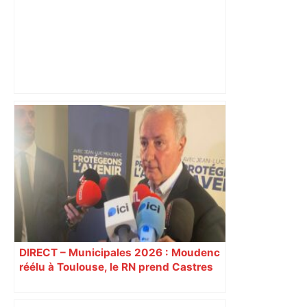
A680 Toulouse fermée dans les 2 sens
– Radio VINCI Autoroutes
DIRECT – Municipales 2026 : Moudenc
réélu à Toulouse, le RN prend Castres
et Carcassonne