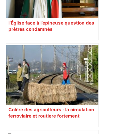
l’Église face à l’épineuse question des
prêtres condamnés
Colère des agriculteurs : la circulation
ferroviaire et routière fortement
perturbée en Haute-Garonne, l’A61
bloquée