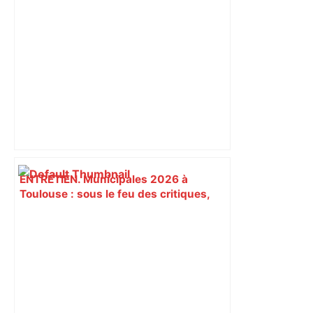
ENTRETIEN. Municipales 2026 à
Toulouse : sous le feu des critiques,
Briançon assume son alliance avec
Piquemal, "ce n’est pas un accord de
postes" – ladepeche.fr