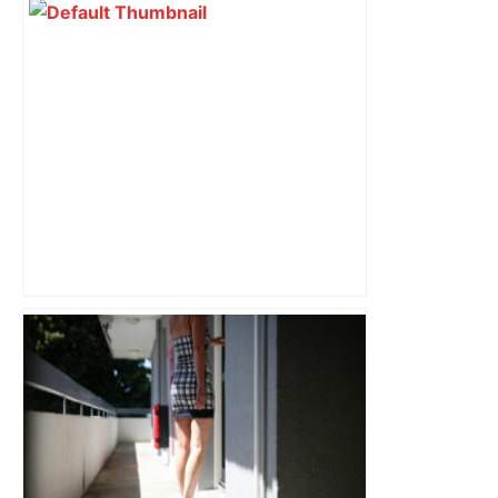
Vidéo. À Toulouse, ce nouveau bar à
flans fait carton plein un mois après
son ouverture – Actu.fr