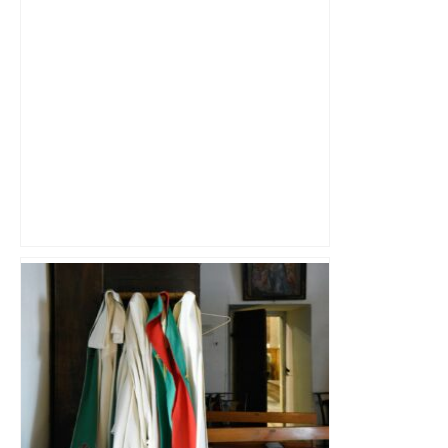
Près de Toulouse : dans cette zone
économique, un axe majeur va être
fermé en fin de soirée, voici les
déviations – Actu.fr