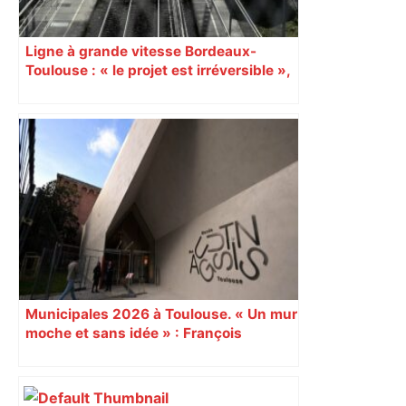
Ligne à grande vitesse Bordeaux-
Toulouse : « le projet est irréversible »,
affirme Sébastien Lecornu
Municipales 2026 à Toulouse. « Un mur
moche et sans idée » : François
Piquemal (LFI), un détracteur de plus
du nouvel accueil du musée des
Augustins