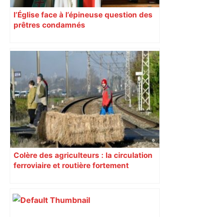
l’Église face à l’épineuse question des
prêtres condamnés
Colère des agriculteurs : la circulation
ferroviaire et routière fortement
perturbée en Haute-Garonne, l’A61
bloquée