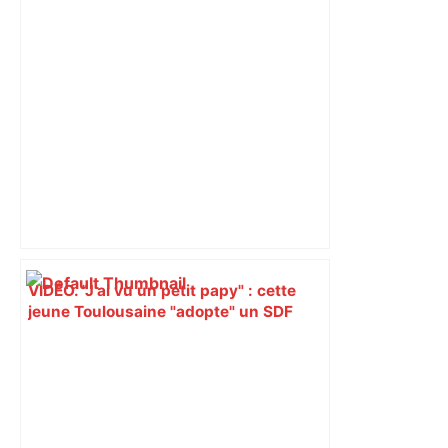
VIDÉO. "J’ai vu un petit papy" : cette
jeune Toulousaine "adopte" un SDF
septuagénaire et tente depuis 7 mois
de le sortir de la rue – Centre Presse
Aveyron