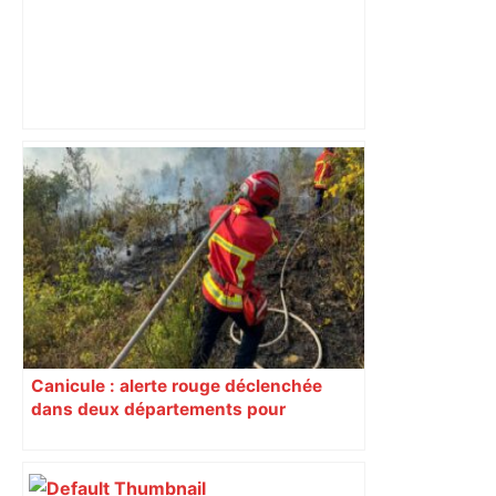
Les arbitres de la finale 2024 et 2025
seront au sifflet des demi-finales –
Rugbyrama
Canicule : alerte rouge déclenchée
dans deux départements pour
« danger feu très élevé », première fois
de la saison