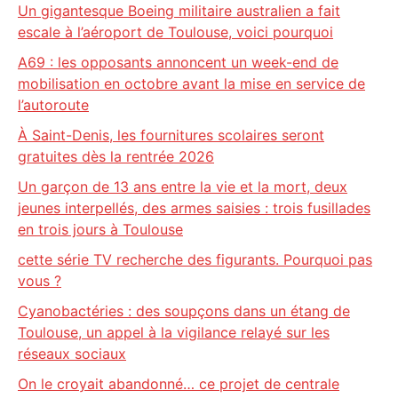
Un gigantesque Boeing militaire australien a fait
escale à l’aéroport de Toulouse, voici pourquoi
A69 : les opposants annoncent un week-end de
mobilisation en octobre avant la mise en service de
l’autoroute
À Saint-Denis, les fournitures scolaires seront
gratuites dès la rentrée 2026
Un garçon de 13 ans entre la vie et la mort, deux
jeunes interpellés, des armes saisies : trois fusillades
en trois jours à Toulouse
cette série TV recherche des figurants. Pourquoi pas
vous ?
Cyanobactéries : des soupçons dans un étang de
Toulouse, un appel à la vigilance relayé sur les
réseaux sociaux
On le croyait abandonné… ce projet de centrale