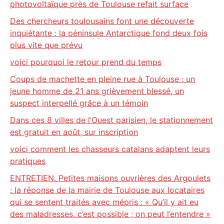
photovoltaïque près de Toulouse refait surface
Des chercheurs toulousains font une découverte
inquiétante : la péninsule Antarctique fond deux fois
plus vite que prévu
voici pourquoi le retour prend du temps
Coups de machette en pleine rue à Toulouse : un
jeune homme de 21 ans grièvement blessé, un
suspect interpellé grâce à un témoin
Dans ces 8 villes de l’Ouest parisien, le stationnement
est gratuit en août, sur inscription
voici comment les chasseurs catalans adaptent leurs
pratiques
ENTRETIEN. Petites maisons ouvrières des Argoulets
: la réponse de la mairie de Toulouse aux locataires
qui se sentent traités avec mépris : « Qu’il y ait eu
des maladresses, c’est possible ; on peut l’entendre »