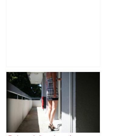
Mort mystérieuse près de Toulouse :
une émission de M6 revient sur l'affaire
Christian Abraham, retrouvé la gorge
tranchée et recouvert de feuilles il y a
deux ans – ladepeche.fr