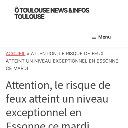
Skip
Skip
Skip
Ô TOULOUSE NEWS & INFOS
to
to
to
TOULOUSE
main
primary
footer
essentiel
content
sidebar
de
Menu
l’actualité
toulousaine
:
ACCUEIL
»
ATTENTION, LE RISQUE DE FEUX
info
ATTEINT UN NIVEAU EXCEPTIONNEL EN ESSONNE
locale,
CE MARDI
société,
Attention, le risque de
culture,
politique,
feux atteint un niveau
météo,
faits
exceptionnel en
divers
et
Essonne ce mardi
initiatives