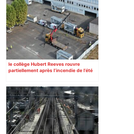
"C'est la reprise des bouchons et c'est
horrible", plus de 17 km de
ralentissements autour de Toulouse ce
jeudi matin, on vous donne les
secteurs à éviter – ladepeche.fr
le collège Hubert Reeves rouvre
partiellement après l’incendie de l’été