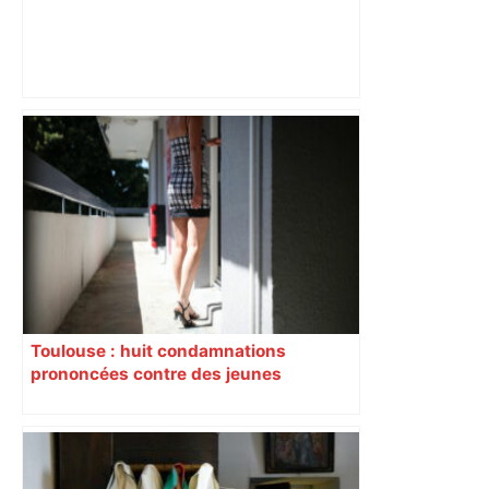
Mort mystérieuse près de Toulouse :
une émission de M6 revient sur l'affaire
Christian Abraham, retrouvé la gorge
tranchée et recouvert de feuilles il y a
deux ans – ladepeche.fr
Toulouse : huit condamnations
prononcées contre des jeunes
impliqués dans la prostitution
d’adolescentes