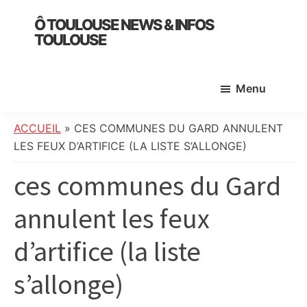
Skip
Skip
Skip
Ô TOULOUSE NEWS & INFOS
to
to
to
TOULOUSE
main
primary
footer
essentiel
content
sidebar
de
Menu
l’actualité
toulousaine
:
ACCUEIL
»
CES COMMUNES DU GARD ANNULENT
info
LES FEUX D’ARTIFICE (LA LISTE S’ALLONGE)
locale,
ces communes du Gard
société,
culture,
annulent les feux
politique,
météo,
d’artifice (la liste
faits
divers
s’allonge)
et
initiatives