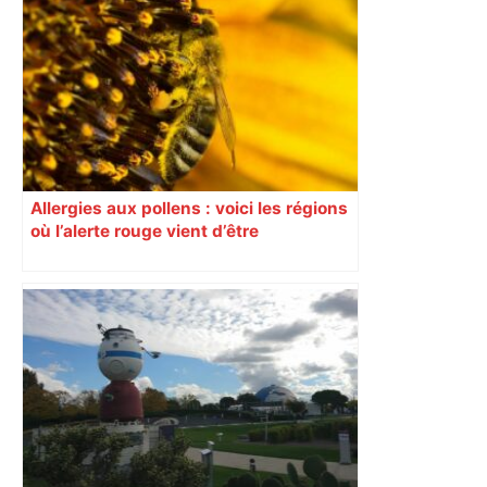
Capilla en bleu ciel pour combien de
temps encore ? Toulouse et l'UBB aux
aguets – Rugbynistere
Allergies aux pollens : voici les régions
où l’alerte rouge vient d’être
déclenchée