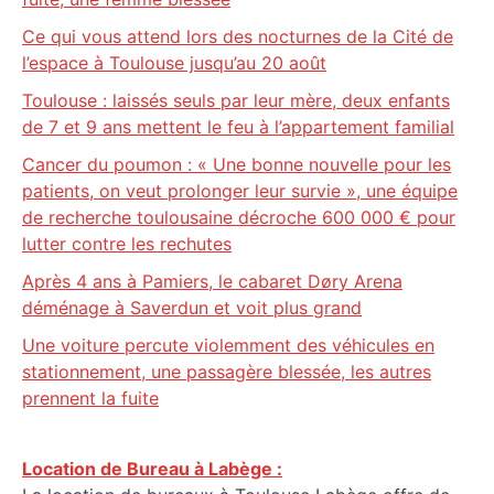
Ce qui vous attend lors des nocturnes de la Cité de
l’espace à Toulouse jusqu’au 20 août
Toulouse : laissés seuls par leur mère, deux enfants
de 7 et 9 ans mettent le feu à l’appartement familial
Cancer du poumon : « Une bonne nouvelle pour les
patients, on veut prolonger leur survie », une équipe
de recherche toulousaine décroche 600 000 € pour
lutter contre les rechutes
Après 4 ans à Pamiers, le cabaret Døry Arena
déménage à Saverdun et voit plus grand
Une voiture percute violemment des véhicules en
stationnement, une passagère blessée, les autres
prennent la fuite
Location de Bureau à Labège :