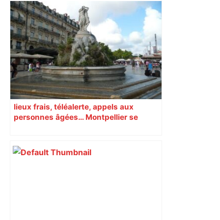
"On souhaite remettre un peu d’ordre" :
la mairie de Toulouse interdit le
commerce ambulant de 6 heures à
minuit dans ce grand quartier populaire
et prévoit des sanctions pour libérer
l’espace public – ladepeche.fr
lieux frais, téléalerte, appels aux
personnes âgées… Montpellier se
prépare à une semaine étouffante