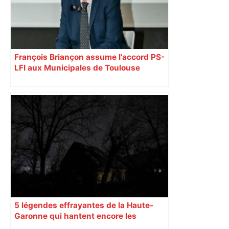
François Briançon assume l’accord PS-
LFI aux Municipales de Toulouse
malgré l’échec
5 légendes effrayantes de la Haute-
Garonne qui hantent encore les
villages aujourd’hui