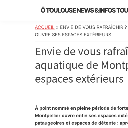
Skip
Skip
Skip
Skip
Ô TOULOUSE NEWS & INFOS TO
to
to
to
to
essentiel
primary
main
primary
footer
de
navigation
content
sidebar
ACCUEIL
»
ENVIE DE VOUS RAFRAÎCHIR 
l’actualité
OUVRE SES ESPACES EXTÉRIEURS
toulousaine
Envie de vous rafraî
:
info
aquatique de Montp
locale,
société,
espaces extérieurs
culture,
politique,
météo,
faits
divers
À point nommé en pleine période de forte
et
Montpellier ouvre enfin ses espaces extér
initiatives
pataugeoires et espaces de détente : apr