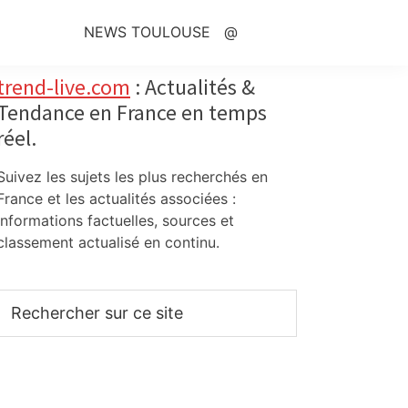
NEWS TOULOUSE
@
Primary
trend-live.com
: Actualités &
Tendance en France en temps
Sidebar
réel.
Suivez les sujets les plus recherchés en
France et les actualités associées :
informations factuelles, sources et
classement actualisé en continu.
Rechercher
sur
ce
site