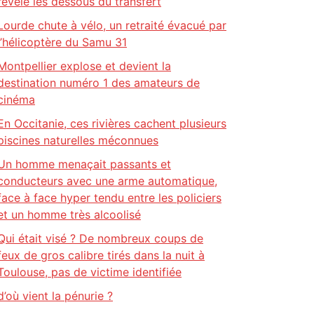
révèle les dessous du transfert
Lourde chute à vélo, un retraité évacué par
l’hélicoptère du Samu 31
Montpellier explose et devient la
destination numéro 1 des amateurs de
cinéma
En Occitanie, ces rivières cachent plusieurs
piscines naturelles méconnues
Un homme menaçait passants et
conducteurs avec une arme automatique,
face à face hyper tendu entre les policiers
et un homme très alcoolisé
Qui était visé ? De nombreux coups de
feux de gros calibre tirés dans la nuit à
Toulouse, pas de victime identifiée
d’où vient la pénurie ?