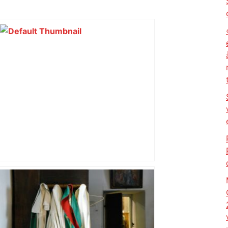
"C'est la reprise des bouchons et c'est
horrible", plus de 17 km de
ralentissements autour de Toulouse ce
jeudi matin, on vous donne les
secteurs à éviter – ladepeche.fr