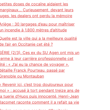
petites doses de cocaïne aidaient les
marginaux… Curieusement, devant leurs
juges, les dealers ont perdu la mémoire
Ariège : 30 largages d’eau pour maîtriser
un incendie à 1.800 mètres d’altitude
Quelle est la ville qui a la meilleure qualité
de l’air en Occitanie cet été ?
SÉRIE (2/3). Ces ex du SU Agen ont mis un
terme à leur carrière professionnelle cet
été : « J’ai eu la chance de voyager »,
détaille Franck Pourteau, passé par
Grenoble ou Montauban
« Revenir ici, c’est trop douloureux pour
moi » : accusé à tort pendant treize ans de
la tuerie d’Huos puis innocenté, Henri-Jean
Jacomet raconte comment il a refait sa vie