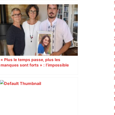
Près de Toulouse : dans cette zone
économique, un axe majeur va être
fermé en fin de soirée, voici les
déviations – Actu.fr
« Plus le temps passe, plus les
manques sont forts » : l’impossible
deuil des parents de Noémie, morte à
Crans-Montana à 07h20