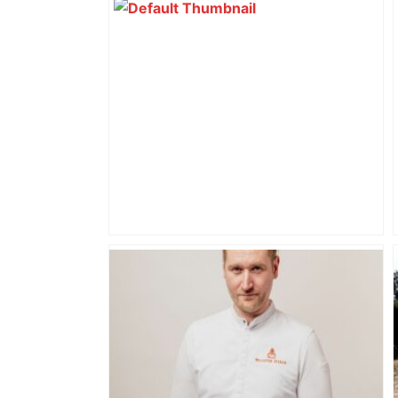
Bilan du marché du logement neuf :
une lueur d'espoir pour l'immobilier à
Toulouse ? – Actu.fr