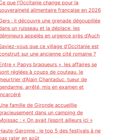
Ce que l’Occitanie change pour la
souveraineté alimentaire française en 2026
Gers : il découvre une grenade dégoupillée
dans un ruisseau et la déplace, les
démineurs appelés en urgence près d’Auch
Saviez-vous que ce village d’Occitanie est
construit sur une ancienne cité romaine ?
Entre « Papys braqueurs », les affaires se
sont réglées à coups de couteau, le
meurtrier d’Alain Chantaduc, tueur de
gendarme, arrêté, mis en examen et
incarcéré
Une famille de Gironde accueillie
gracieusement dans un camping de
Moissac : « On avait l’esprit ailleurs ici »
Haute-Garonne : le top 5 des festivals à ne
pas rater en août