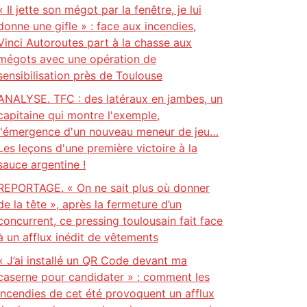
« Il jette son mégot par la fenêtre, je lui
donne une gifle » : face aux incendies,
Vinci Autoroutes part à la chasse aux
mégots avec une opération de
sensibilisation près de Toulouse
ANALYSE. TFC : des latéraux en jambes, un
capitaine qui montre l'exemple,
l'émergence d'un nouveau meneur de jeu…
Les leçons d'une première victoire à la
sauce argentine !
REPORTAGE. « On ne sait plus où donner
de la tête », après la fermeture d’un
concurrent, ce pressing toulousain fait face
à un afflux inédit de vêtements
« J’ai installé un QR Code devant ma
caserne pour candidater » : comment les
incendies de cet été provoquent un afflux