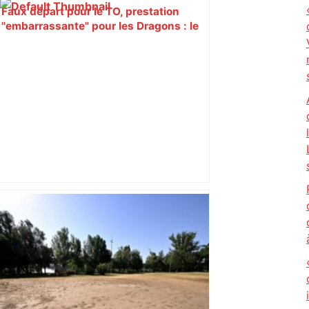
Faux départ pour le TO, prestation
"embarrassante" pour les Dragons : le
week-end cauchemar des clubs
français – Rugbyrama
SC Paris et Toulouse pour une première
– Fédération Française de Football (FFF)