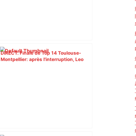
DIRECT. Finale de Top 14 Toulouse-
Montpellier: après l'interruption, Leo
Coly marque un essai et relance cette
finale ! – RMC Sport