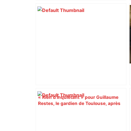
bloquée
« Rien d'inquiétant » pour Guillaume
Restes, le gardien de Toulouse, après
sa sortie à Metz – L'Équipe