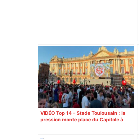
Mort mystérieuse près de Toulouse :
une émission de M6 revient sur l'affaire
Christian Abraham, retrouvé la gorge
tranchée et recouvert de feuilles il y a
deux ans – ladepeche.fr
VIDÉO Top 14 – Stade Toulousain : la
pression monte place du Capitole à
Toulouse, jusqu’à 18.000 spectateurs
attendues