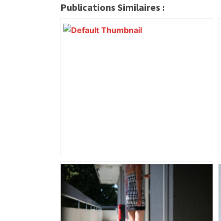
Publications Similaires :
Le prix Fermat, décerné à Toulouse,
récompense cette année deux figures
majeures des mathématiques
mondiales – ladepeche.fr