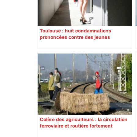
Toulouse : huit condamnations
prononcées contre des jeunes
impliqués dans la prostitution
d’adolescentes
Colère des agriculteurs : la circulation
ferroviaire et routière fortement
perturbée en Haute-Garonne, l’A61