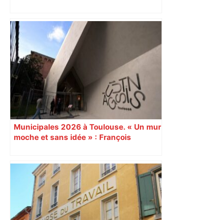
insoumis crée la surprise
Municipales 2026 à Toulouse. « Un mur
moche et sans idée » : François
Piquemal (LFI), un détracteur de plus
du nouvel accueil du musée des
Augustins