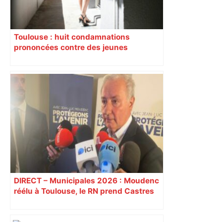
Toulouse : huit condamnations
prononcées contre des jeunes
impliqués dans la prostitution
d’adolescentes
DIRECT – Municipales 2026 : Moudenc
réélu à Toulouse, le RN prend Castres
et Carcassonne