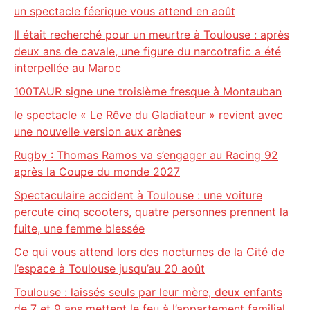
un spectacle féerique vous attend en août
Il était recherché pour un meurtre à Toulouse : après
deux ans de cavale, une figure du narcotrafic a été
interpellée au Maroc
100TAUR signe une troisième fresque à Montauban
le spectacle « Le Rêve du Gladiateur » revient avec
une nouvelle version aux arènes
Rugby : Thomas Ramos va s’engager au Racing 92
après la Coupe du monde 2027
Spectaculaire accident à Toulouse : une voiture
percute cinq scooters, quatre personnes prennent la
fuite, une femme blessée
Ce qui vous attend lors des nocturnes de la Cité de
l’espace à Toulouse jusqu’au 20 août
Toulouse : laissés seuls par leur mère, deux enfants
de 7 et 9 ans mettent le feu à l’appartement familial