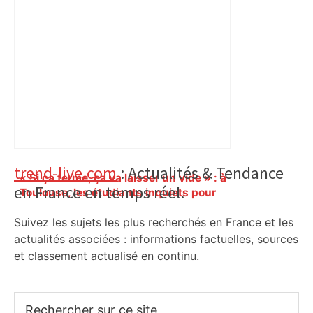
reculent – ici.fr
Primary
trend-live.com
: Actualités & Tendance
« Si ça ferme, ça va laisser un vide » : à
en France en temps réel.
Sidebar
Toulouse, les étudiants inquiets pour
l'avenir de la librairie Gibert – Actu.fr
Suivez les sujets les plus recherchés en France et les
actualités associées : informations factuelles, sources
et classement actualisé en continu.
Rechercher