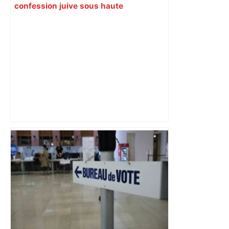
confession juive sous haute
surveillance policière qui a rassemblé
les fidèles au cinéma Pathé Gaumont à
Labège, près de Toulouse –
ladepeche.fr
Capilla en bleu ciel pour combien de
temps encore ? Toulouse et l'UBB aux
aguets – Rugbynistere