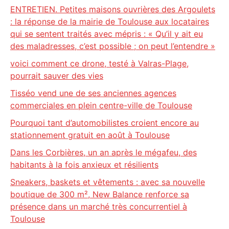
ENTRETIEN. Petites maisons ouvrières des Argoulets
: la réponse de la mairie de Toulouse aux locataires
qui se sentent traités avec mépris : « Qu’il y ait eu
des maladresses, c’est possible ; on peut l’entendre »
voici comment ce drone, testé à Valras-Plage,
pourrait sauver des vies
Tisséo vend une de ses anciennes agences
commerciales en plein centre-ville de Toulouse
Pourquoi tant d’automobilistes croient encore au
stationnement gratuit en août à Toulouse
Dans les Corbières, un an après le mégafeu, des
habitants à la fois anxieux et résilients
Sneakers, baskets et vêtements : avec sa nouvelle
boutique de 300 m², New Balance renforce sa
présence dans un marché très concurrentiel à
Toulouse