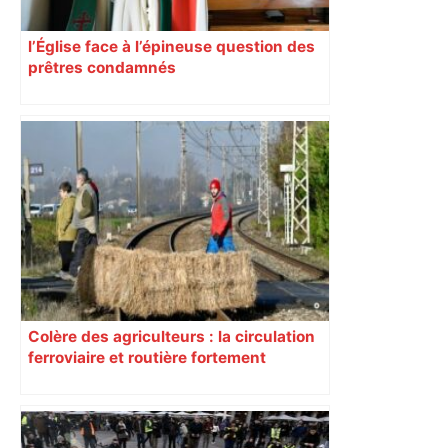
l’Église face à l’épineuse question des
prêtres condamnés
Colère des agriculteurs : la circulation
ferroviaire et routière fortement
perturbée en Haute-Garonne, l’A61
bloquée