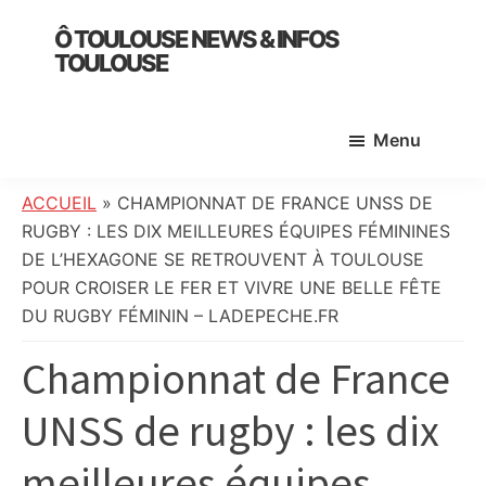
Skip
Skip
Skip
Ô TOULOUSE NEWS & INFOS
to
to
to
TOULOUSE
main
primary
footer
essentiel
content
sidebar
de
Menu
l’actualité
toulousaine
:
ACCUEIL
»
CHAMPIONNAT DE FRANCE UNSS DE
info
RUGBY : LES DIX MEILLEURES ÉQUIPES FÉMININES
locale,
DE L’HEXAGONE SE RETROUVENT À TOULOUSE
société,
POUR CROISER LE FER ET VIVRE UNE BELLE FÊTE
culture,
DU RUGBY FÉMININ – LADEPECHE.FR
politique,
Championnat de France
météo,
faits
UNSS de rugby : les dix
divers
et
meilleures équipes
initiatives