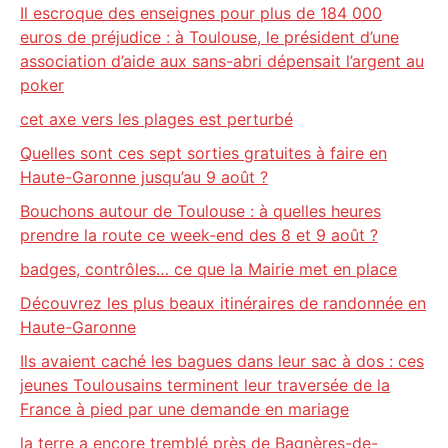
Il escroque des enseignes pour plus de 184 000
euros de préjudice : à Toulouse, le président d’une
association d’aide aux sans-abri dépensait l’argent au
poker
cet axe vers les plages est perturbé
Quelles sont ces sept sorties gratuites à faire en
Haute-Garonne jusqu’au 9 août ?
Bouchons autour de Toulouse : à quelles heures
prendre la route ce week-end des 8 et 9 août ?
badges, contrôles… ce que la Mairie met en place
Découvrez les plus beaux itinéraires de randonnée en
Haute-Garonne
Ils avaient caché les bagues dans leur sac à dos : ces
jeunes Toulousains terminent leur traversée de la
France à pied par une demande en mariage
la terre a encore tremblé près de Bagnères-de-