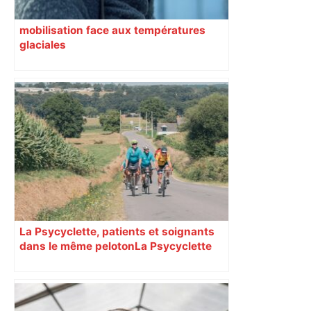
mobilisation face aux températures
glaciales
La Psycyclette, patients et soignants
dans le même peloton​​​​​​ La Psycyclette
est une randonnée à vélo de plus de
1000 kilomètres mêlant des personnes
vivant avec des troubles psychiques,
des soignants et des cyclotouristes.