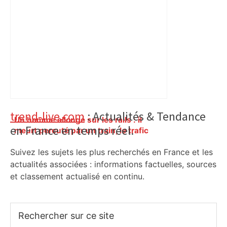
Primary
trend-live.com
: Actualités & Tendance
Un homme allongé sur les rails : il
en France en temps réel.
Sidebar
meurt percuté par un train, le trafic
ferroviaire à l’arrêt dans le Lauragais,
Suivez les sujets les plus recherchés en France et les
au sud de Toulouse – ladepeche.fr
actualités associées : informations factuelles, sources
et classement actualisé en continu.
Rechercher
sur