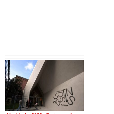
dynamique qui nous oblige à la
responsabilité" – Franceinfo
« Rien d'inquiétant » pour Guillaume
Restes, le gardien de Toulouse, après
sa sortie à Metz – L'Équipe