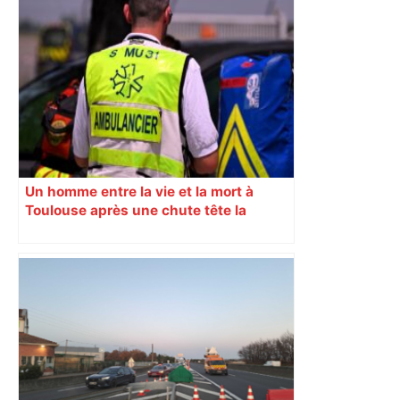
Toulon-Toulouse : à quelle heure et sur
quelle chaîne TV voir le choc du Top 14
? – Le Parisien
Un homme entre la vie et la mort à
Toulouse après une chute tête la
première depuis le balcon du premier
étage