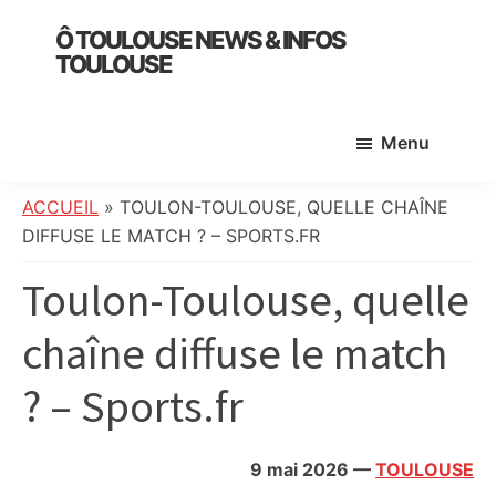
Skip
Skip
Skip
Ô TOULOUSE NEWS & INFOS
to
to
to
TOULOUSE
main
primary
footer
essentiel
content
sidebar
de
Menu
l’actualité
toulousaine
:
ACCUEIL
»
TOULON-TOULOUSE, QUELLE CHAÎNE
info
DIFFUSE LE MATCH ? – SPORTS.FR
locale,
Toulon-Toulouse, quelle
société,
culture,
chaîne diffuse le match
politique,
météo,
? – Sports.fr
faits
divers
et
9 mai 2026
—
TOULOUSE
initiatives