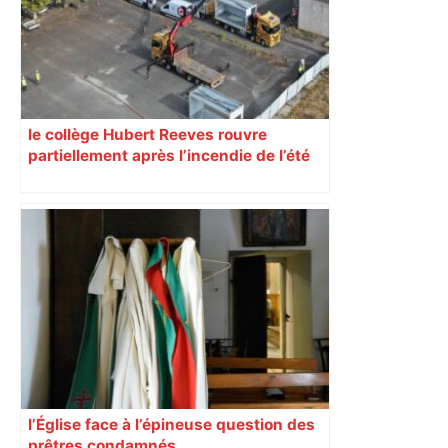
Piquemal, "ce n’est pas un accord de
postes" – ladepeche.fr
le collège Hubert Reeves rouvre
partiellement après l’incendie de l’été
l’Église face à l’épineuse question des
prêtres condamnés