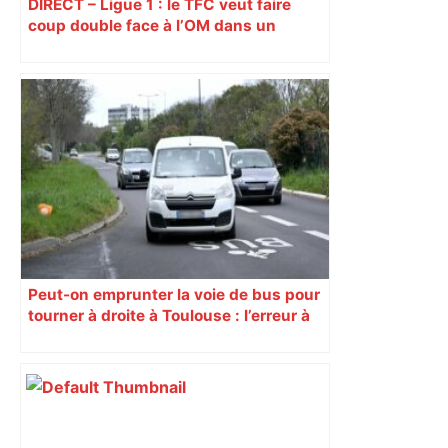
DIRECT – Ligue 1 : le TFC veut faire
coup double face à l’OM dans un
Stadium à guichets fermés
Peut-on emprunter la voie de bus pour
tourner à droite à Toulouse : l’erreur à
135 € que vous commettez peut-être
chaque jour