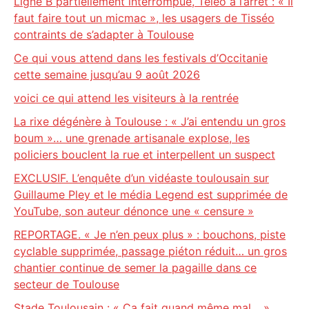
Ligne B partiellement interrompue, Téléo à l’arrêt : « Il
faut faire tout un micmac », les usagers de Tisséo
contraints de s’adapter à Toulouse
Ce qui vous attend dans les festivals d’Occitanie
cette semaine jusqu’au 9 août 2026
voici ce qui attend les visiteurs à la rentrée
La rixe dégénère à Toulouse : « J’ai entendu un gros
boum »… une grenade artisanale explose, les
policiers bouclent la rue et interpellent un suspect
EXCLUSIF. L’enquête d’un vidéaste toulousain sur
Guillaume Pley et le média Legend est supprimée de
YouTube, son auteur dénonce une « censure »
REPORTAGE. « Je n’en peux plus » : bouchons, piste
cyclable supprimée, passage piéton réduit… un gros
chantier continue de semer la pagaille dans ce
secteur de Toulouse
Stade Toulousain : « Ça fait quand même mal… »