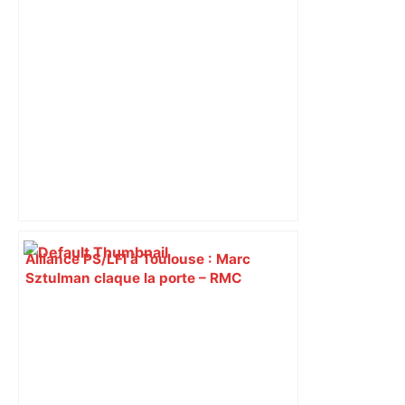
Alliance PS/LFI à Toulouse : Marc
Sztulman claque la porte – RMC