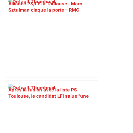
Alliance PS/LFI à Toulouse : Marc
Sztulman claque la porte – RMC
Après la fusion avec la liste PS
Toulouse, le candidat LFI salue "une
dynamique qui nous oblige à la
responsabilité" – Franceinfo