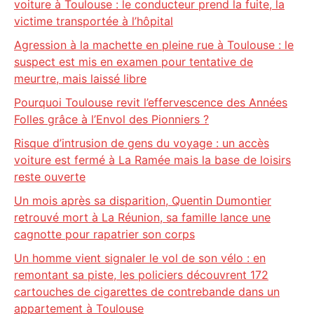
voiture à Toulouse : le conducteur prend la fuite, la
victime transportée à l’hôpital
Agression à la machette en pleine rue à Toulouse : le
suspect est mis en examen pour tentative de
meurtre, mais laissé libre
Pourquoi Toulouse revit l’effervescence des Années
Folles grâce à l’Envol des Pionniers ?
Risque d’intrusion de gens du voyage : un accès
voiture est fermé à La Ramée mais la base de loisirs
reste ouverte
Un mois après sa disparition, Quentin Dumontier
retrouvé mort à La Réunion, sa famille lance une
cagnotte pour rapatrier son corps
Un homme vient signaler le vol de son vélo : en
remontant sa piste, les policiers découvrent 172
cartouches de cigarettes de contrebande dans un
appartement à Toulouse