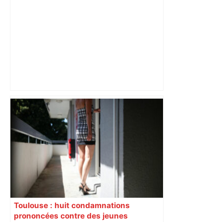
Municipales 2026 à Toulouse : voiture,
métro et train encombrent la campagne
électorale – – Le Mans.maville.com
Toulouse : huit condamnations
prononcées contre des jeunes