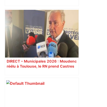
impliqués dans la prostitution
d’adolescentes
DIRECT – Municipales 2026 : Moudenc
réélu à Toulouse, le RN prend Castres
et Carcassonne