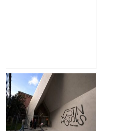
ENTRETIEN. Municipales 2026 à
Toulouse : sous le feu des critiques,
Briançon assume son alliance avec
Piquemal, "ce n’est pas un accord de
postes" – ladepeche.fr