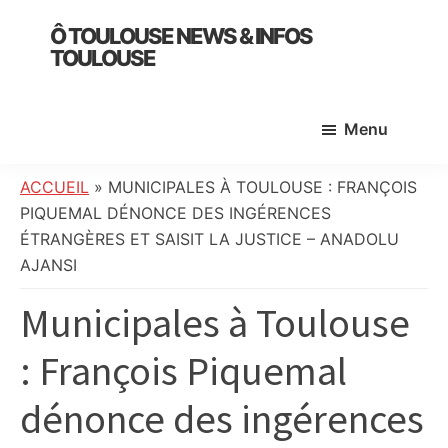
Skip
Skip
Skip
Ô TOULOUSE NEWS & INFOS
to
to
to
TOULOUSE
main
primary
footer
essentiel
content
sidebar
de
Menu
l’actualité
toulousaine
:
ACCUEIL
»
MUNICIPALES À TOULOUSE : FRANÇOIS
info
PIQUEMAL DÉNONCE DES INGÉRENCES
locale,
ÉTRANGÈRES ET SAISIT LA JUSTICE – ANADOLU
société,
AJANSI
culture,
Municipales à Toulouse
politique,
météo,
: François Piquemal
faits
divers
dénonce des ingérences
et
initiatives