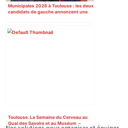
Municipales 2026 à Toulouse : les deux
candidats de gauche annoncent une
alliance face au maire sortant divers
droite
Primary
Toulouse. La Semaine du Cerveau au
Sidebar
Quai des Savoirs et au Muséum ​​​​​​ –
Nos solutions pour organiser et équiper