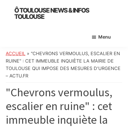
Skip
Skip
Skip
Ô TOULOUSE NEWS & INFOS
to
to
to
TOULOUSE
main
primary
footer
essentiel
content
sidebar
de
Menu
l’actualité
toulousaine
:
ACCUEIL
»
"CHEVRONS VERMOULUS, ESCALIER EN
info
RUINE" : CET IMMEUBLE INQUIÈTE LA MAIRIE DE
locale,
TOULOUSE QUI IMPOSE DES MESURES D'URGENCE
société,
– ACTU.FR
culture,
"Chevrons vermoulus,
politique,
météo,
escalier en ruine" : cet
faits
divers
immeuble inquiète la
et
initiatives