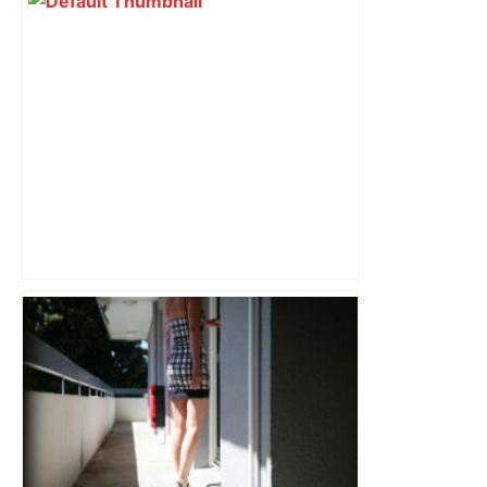
"C’est l’une des plus fortes
fréquentations du circuit" : Toulouse
est-elle la capitale du poker amateur –
ladepeche.fr