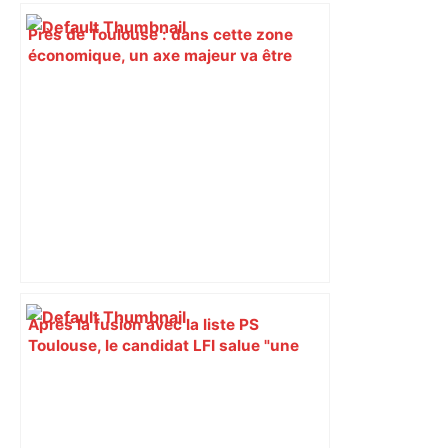
Près de Toulouse : dans cette zone
économique, un axe majeur va être
fermé en fin de soirée, voici les
déviations – Actu.fr
Après la fusion avec la liste PS
Toulouse, le candidat LFI salue "une
dynamique qui nous oblige à la
responsabilité" – Franceinfo