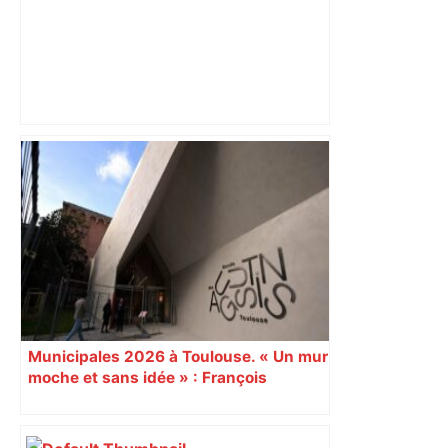
Alliance PS/LFI à Toulouse : Marc
Sztulman claque la porte – RMC
Municipales 2026 à Toulouse. « Un mur
moche et sans idée » : François
Piquemal (LFI), un détracteur de plus
du nouvel accueil du musée des
Augustins