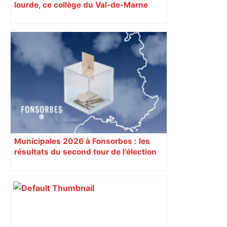
lourde, ce collège du Val-de-Marne
rouvrira en 2031
Municipales 2026 à Fonsorbes : les
résultats du second tour de l’élection
sont disponibles