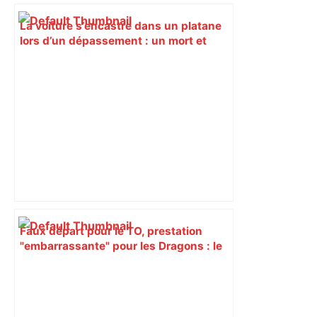
La voiture s’encastre dans un platane
lors d’un dépassement : un mort et
deux blessés, près de Toulouse –
ladepeche.fr
Faux départ pour le TO, prestation
"embarrassante" pour les Dragons : le
week-end cauchemar des clubs
français – Rugbyrama