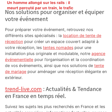
Primary
Un homme allongé sur les rails : il
Sidebar
meurt percuté par un train, le trafic
Nos solutions pour organiser et équiper
ferroviaire à l’arrêt dans le Lauragais,
votre événement
au sud de Toulouse – ladepeche.fr
Pour préparer votre événement, retrouvez nos
différents sites spécialisés : la
location de tente de
réception
pour créer un espace couvert adapté à
votre réception, les
tentes nomades
pour une
installation plus originale et modulable, notre
agence
événementielle
pour l’organisation et la coordination
de vos événements, ainsi que nos solutions de
tente
de mariage
pour aménager une réception élégante en
extérieur.
trend-live.com
: Actualités & Tendance
en France en temps réel.
Suivez les sujets les plus recherchés en France et les