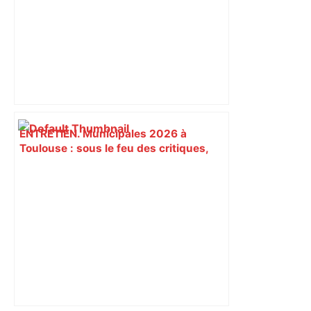
ENTRETIEN. Municipales 2026 à
Toulouse : sous le feu des critiques,
Briançon assume son alliance avec
Piquemal, "ce n’est pas un accord de
postes" – ladepeche.fr