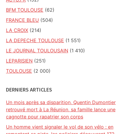
BFM TOULOUSE
(62)
FRANCE BLEU
(504)
LA CROIX
(214)
LA DEPECHE TOULOUSE
(1 551)
LE JOURNAL TOULOUSAIN
(1 410)
LEPARISIEN
(251)
TOULOUSE
(2 000)
DERNIERS ARTICLES
Un mois après sa disparition, Quentin Dumontier
retrouvé mort à La Réunion, sa famille lance une
cagnotte pour rapatrier son corps
Un homme vient signaler le vol de son vélo : en