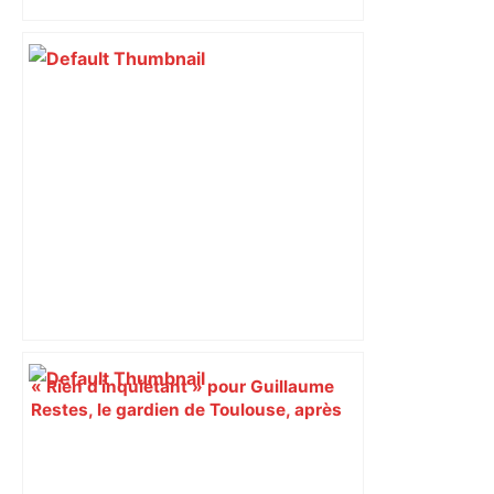
perturbée en Haute-Garonne, l’A61
bloquée
« Rien d'inquiétant » pour Guillaume
Restes, le gardien de Toulouse, après
sa sortie à Metz – L'Équipe