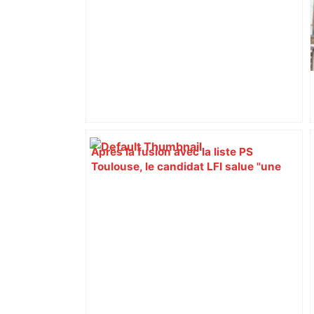
Après la fusion avec la liste PS
Toulouse, le candidat LFI salue "une
dynamique qui nous oblige à la
responsabilité" – Franceinfo