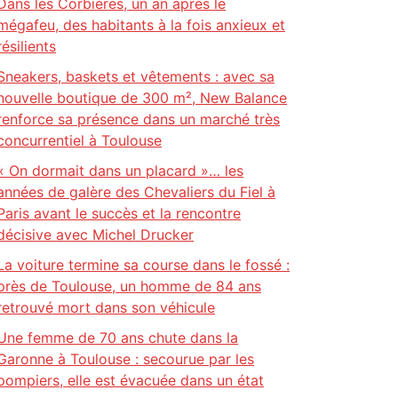
Dans les Corbières, un an après le
mégafeu, des habitants à la fois anxieux et
résilients
Sneakers, baskets et vêtements : avec sa
nouvelle boutique de 300 m², New Balance
renforce sa présence dans un marché très
concurrentiel à Toulouse
« On dormait dans un placard »… les
années de galère des Chevaliers du Fiel à
Paris avant le succès et la rencontre
décisive avec Michel Drucker
La voiture termine sa course dans le fossé :
près de Toulouse, un homme de 84 ans
retrouvé mort dans son véhicule
Une femme de 70 ans chute dans la
Garonne à Toulouse : secourue par les
pompiers, elle est évacuée dans un état