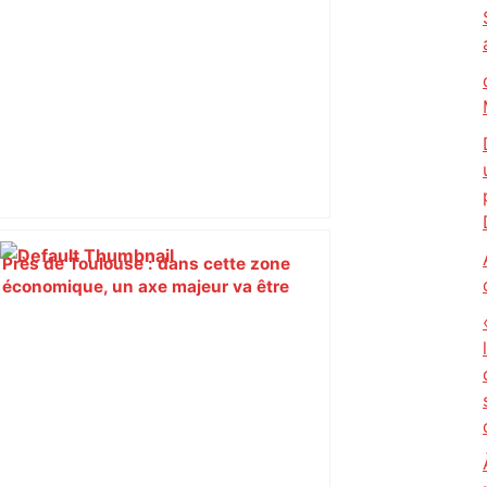
Près de Toulouse : dans cette zone
économique, un axe majeur va être
fermé en fin de soirée, voici les
déviations – Actu.fr