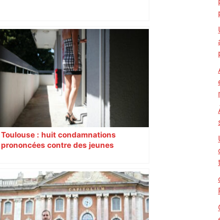
Bilan du marché du logement neuf :
une lueur d'espoir pour l'immobilier à
Toulouse ? – Actu.fr
Toulouse : huit condamnations
prononcées contre des jeunes
impliqués dans la prostitution
d’adolescentes