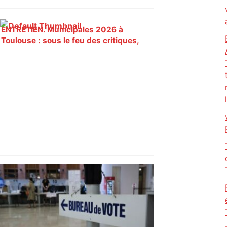
ENTRETIEN. Municipales 2026 à
Toulouse : sous le feu des critiques,
Briançon assume son alliance avec
Piquemal, "ce n’est pas un accord de
postes" – ladepeche.fr
DIRECT. Super League : suivez le match
entre le Toulouse Olympique et
Warrington ce samedi à 18 heures –
ladepeche.fr