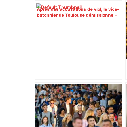
Après des accusations de viol, le vice-
bâtonnier de Toulouse démissionne –
Le Journal Toulousain
Espoirs fédéraux (1/2 finale) : le TOEC-
TOAC-FCT s'offre une finale au bout du
suspense – ladepeche.fr