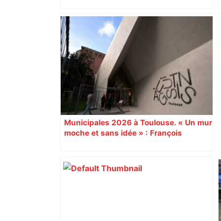
Alliance PS/LFI à Toulouse : Marc
Sztulman claque la porte – RMC
Municipales 2026 à Toulouse. « Un mur
moche et sans idée » : François
Piquemal (LFI), un détracteur de plus
du nouvel accueil du musée des
Augustins