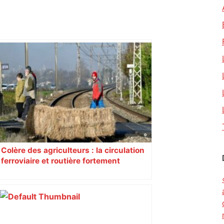
Colère des agriculteurs : la circulation
ferroviaire et routière fortement
perturbée en Haute-Garonne, l’A61
bloquée