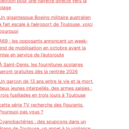
pétition pour une navette directe vers la
plage
Un gigantesque Boeing militaire australien
a fait escale à l’aéroport de Toulouse, voici
pourquoi
A69 : les opposants annoncent un week-
end de mobilisation en octobre avant la
mise en service de l’autoroute
À Saint-Denis, les fournitures scolaires
seront gratuites dès la rentrée 2026
Un garçon de 13 ans entre la vie et la mort,
deux jeunes interpellés, des armes saisies :
trois fusillades en trois jours à Toulouse
cette série TV recherche des figurants.
Pourquoi pas vous ?
Cyanobactéries : des soupçons dans un
étang de Toulouse, un appel à la vigilance