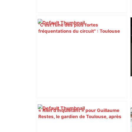
"C’est l’une des plus fortes
fréquentations du circuit" : Toulouse
est-elle la capitale du poker amateur –
ladepeche.fr
« Rien d'inquiétant » pour Guillaume
Restes, le gardien de Toulouse, après
sa sortie à Metz – L'Équipe