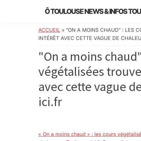
Skip
Skip
Skip
Skip
Ô TOULOUSE NEWS & INFOS TO
to
to
to
to
essentiel
primary
main
primary
footer
de
navigation
content
sidebar
ACCUEIL
»
"ON A MOINS CHAUD" : LES 
l’actualité
INTÉRÊT AVEC CETTE VAGUE DE CHALEUR
toulousaine
"On a moins chaud" 
:
info
végétalisées trouven
locale,
société,
avec cette vague de
culture,
politique,
ici.fr
météo,
faits
divers
et
initiatives
« On a moins chaud » : les cours végétalisé