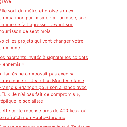
grave
Elle sort du métro et croise son ex-
compagnon par hasard : à Toulouse, une
femme se fait agresser devant son
nourrisson de sept mois
voici les projets qui vont changer votre
commune
les habitants invités à signaler les soldats
« ennemis »
« Jaurès ne composait pas avec sa
conscience » : Jean-Luc Moudenc tacle
François Briançon pour son alliance avec
LFI. « Je n’ai pas fait de compromis »,
réplique le socialiste
cette carte recense près de 400 lieux où
se rafraîchir en Haute-Garonne