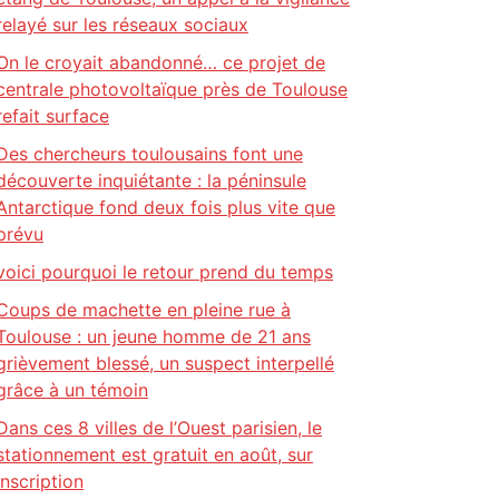
relayé sur les réseaux sociaux
On le croyait abandonné… ce projet de
centrale photovoltaïque près de Toulouse
refait surface
Des chercheurs toulousains font une
découverte inquiétante : la péninsule
Antarctique fond deux fois plus vite que
prévu
voici pourquoi le retour prend du temps
Coups de machette en pleine rue à
Toulouse : un jeune homme de 21 ans
grièvement blessé, un suspect interpellé
grâce à un témoin
Dans ces 8 villes de l’Ouest parisien, le
stationnement est gratuit en août, sur
inscription