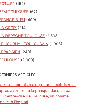
ACTU.FR
(152)
BFM TOULOUSE
(62)
FRANCE BLEU
(499)
LA CROIX
(214)
LA DEPECHE TOULOUSE
(1 533)
LE JOURNAL TOULOUSAIN
(1 395)
LEPARISIEN
(249)
TOULOUSE
(2 000)
DERNIERS ARTICLES
« Ils se sont mis à cinq pour le maîtriser » :
après avoir semé la panique dans un bar
du centre-ville de Toulouse, un homme
meurt à l’hôpital