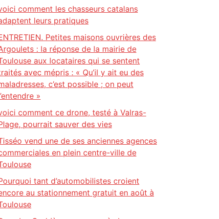
voici comment les chasseurs catalans
adaptent leurs pratiques
ENTRETIEN. Petites maisons ouvrières des
Argoulets : la réponse de la mairie de
Toulouse aux locataires qui se sentent
traités avec mépris : « Qu’il y ait eu des
maladresses, c’est possible ; on peut
l’entendre »
voici comment ce drone, testé à Valras-
Plage, pourrait sauver des vies
Tisséo vend une de ses anciennes agences
commerciales en plein centre-ville de
Toulouse
Pourquoi tant d’automobilistes croient
encore au stationnement gratuit en août à
Toulouse