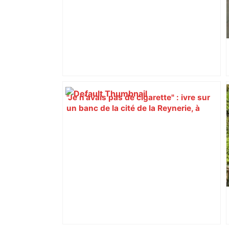
"Je n’avais pas de cigarette" : ivre sur
un banc de la cité de la Reynerie, à
Toulouse, un homme est blessé par des
tirs – ladepeche.fr